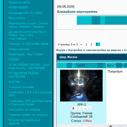
Новости сайта
[06.08.2026]
НОВИЧКАМ!!!
Ближайшие мероприятия
Путеводитель по сайту
Мои услуги
Магические услуги. Снятие
порчи. Обереги. Защита.
Духовное Целительство и
Рейки - Как стать
счастливым
Помощь от Круга Мастеров
3
Страница
3
из
3
«
1
2
Рейки клиника
Форум
»
Настройки и самонастройки на энергии
»
С
Медитация - Круг Рейки
Шар Жизни
РЕЙКИ
УСУИ РЕЙКИ РИОХО - Usui
tar24
Дата: Четверг
Reiki Ryoho - ОБУЧЕНИЕ
Попробую .
КУНДАЛИНИ РЕЙКИ-
ОБУЧЕНИЕ
ФОРУМ
Учебные пособия
Семинары 1-й и 2-й ступеней
УРР
Семинары УРР для Мастеров
и Учителей Рейки
УРР-2
Настройки на энергии
Группа: Ученик
Самонастройки на энергии
Сообщений:
28
Каталог музыкальных
Статус:
Offline
файлов