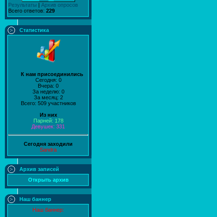
Результаты
|
Архив опросов
Всего ответов:
229
Статистика
К нам присоединились
Сегодня: 0
Вчера: 0
За неделю: 0
За месяц: 2
Всего: 509 участников
Из них
Парней: 178
Девушек: 331
Сегодня заходили
Sandra
Архив записей
Открыть архив
Наш баннер
Наш баннер: