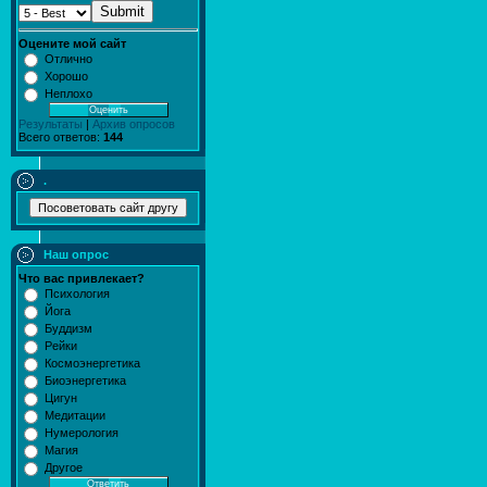
Submit
Оцените мой сайт
Отлично
Хорошо
Неплохо
Результаты
|
Архив опросов
Всего ответов:
144
.
Наш опрос
Что вас привлекает?
Психология
Йога
Буддизм
Рейки
Космоэнергетика
Биоэнергетика
Цигун
Медитации
Нумерология
Магия
Другое