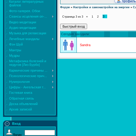
Каталог литературных
файлов
Форум
»
Настройки и самонастройки на энергии
»
С
Фото-галерея. Обои
3
Сеансы исцеления on-...
Страница
3
из
3
«
1
2
Видео медитации
Аудио медитации
Музыка для релаксации
Сегодня заходили:
Лечебные мандалы
Фэн Шуй
Sandra
Мантры
Мудры
Mетафизика болезней и
недугов [Лиз Бурбо]
Кармические причины ...
Психологические прич...
Нумерология
Цифры - Ангельская т...
Гостевая книга
Обратная связь
Доска объявлений
Архив записей
Вход
Логин