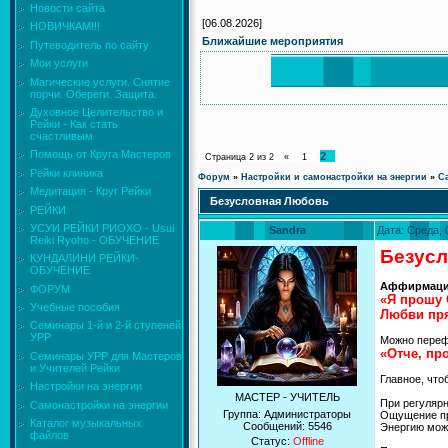
Новости сайта
[06.08.2026]
НОВИЧКАМ!!!
Ближайшие мероприятия
Путеводитель по сайту
Мои услуги
Магические услуги. Снятие
порчи. Обереги. Защита.
Духовное Целительство и
Рейки - Как стать
счастливым
Помощь от Круга Мастеров
2
Страница
2
из
2
«
1
Рейки клиника
Форум
»
Настройки и самонастройки на энергии
»
С
Медитация - Круг Рейки
Безусловная Любовь
РЕЙКИ
УСУИ РЕЙКИ РИОХО - Usui
Sandra
Дата: Среда, 
Reiki Ryoho - ОБУЧЕНИЕ
Безус
КУНДАЛИНИ РЕЙКИ-
ОБУЧЕНИЕ
Аффирмаци
ФОРУМ
«Я прошу 
Учебные пособия
Любви пря
Семинары 1-й и 2-й ступеней
УРР
Можно перефр
«Отче, пр
Семинары УРР для Мастеров
и Учителей Рейки
Главное, что
Настройки на энергии
МАСТЕР - УЧИТЕЛЬ
При регулярн
Самонастройки на энергии
Группа: Администраторы
Ощущение пр
Каталог музыкальных
Сообщений:
5546
Энергию можн
файлов
Статус:
Offline