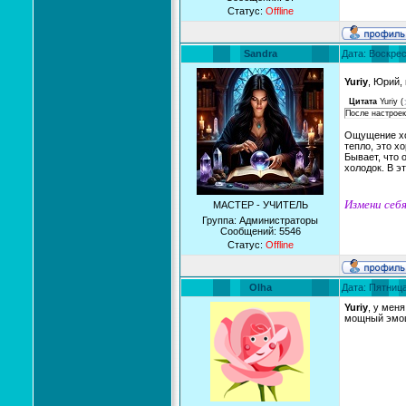
Статус:
Offline
Sandra
Дата: Воскрес
Yuriy
, Юрий,
Цитата
Yuriy
(
После настроек
Ощущение хол
тепло, это х
Бывает, что 
холодок. В э
Измени себя
МАСТЕР - УЧИТЕЛЬ
Группа: Администраторы
Сообщений:
5546
Статус:
Offline
Olha
Дата: Пятница
Yuriy
, у мен
мощный эмоц