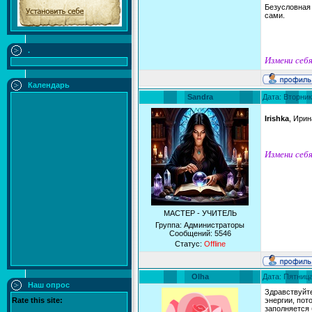
Безусловная 
сами.
.
Измени себя
Календарь
Sandra
Дата: Вторник
Irishka
, Ирин
Измени себя
МАСТЕР - УЧИТЕЛЬ
Группа: Администраторы
Сообщений:
5546
Статус:
Offline
Olha
Дата: Пятница
Наш опрос
Здравствуйт
Rate this site:
энергии, пот
заполняется 