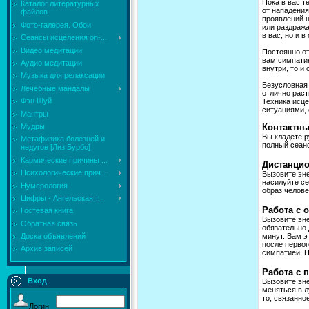
Пока в вас т
Каталог литературных
от нападения
файлов
проявлений н
Фото-галерея. Обои
или раздража
в вас, но и 
Сеансы исцеления on-...
Видео медитации
Постоянно от
вам симпатию
Аудио медитации
внутри, то и
Музыка для релаксации
Безусловная
Лечебные мандалы
отлично раст
Фэн Шуй
Техника исце
ситуациями, 
Мантры
Мудры
Контактны
Вы кладёте р
Mетафизика болезней и
полный сеанс
недугов [Лиз Бурбо]
Кармические причины ...
Дистанцио
Психологические прич...
Вызовите эне
насилуйте се
Нумерология
образ челове
Цифры - Ангельская т...
Работа с 
Гостевая книга
Вызовите эне
Обратная связь
обязательно 
минут. Вам э
Доска объявлений
после первог
Архив записей
симпатией. Н
Работа с 
Вход
Вызовите эн
меняться в л
то, связанно
Логин