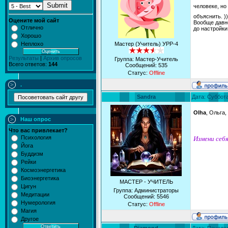
Submit
человеке, но
объяснить. ))
Оцените мой сайт
Вообще давно
Отлично
до настройки
Хорошо
Мастер (Учитель) УРР-4
Неплохо
Результаты
|
Архив опросов
Группа: Мастер-Учитель
Всего ответов:
144
Сообщений:
535
Статус:
Offline
.
Sandra
Дата: Суббота
Olha
, Ольга,
Наш опрос
Что вас привлекает?
Психология
Измени себя
Йога
Буддизм
Рейки
Космоэнергетика
Биоэнергетика
МАСТЕР - УЧИТЕЛЬ
Цигун
Группа: Администраторы
Медитации
Сообщений:
5546
Нумерология
Статус:
Offline
Магия
Другое