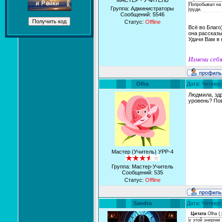
МАСТЕР - УЧИТЕЛЬ
Попробывал на 
Группа: Администраторы
груди.
Сообщений:
5546
Статус:
Offline
Всё во Благо
она рассказы
Удачи Вам в 
Измени себя
Olha
Дата: Четверг
Людмила, здр
уровень? Пов
Мастер (Учитель) УРР-4
Группа: Мастер-Учитель
Сообщений:
535
Статус:
Offline
Sandra
Дата: Четверг
Цитата
Olha
(
у этой энергии