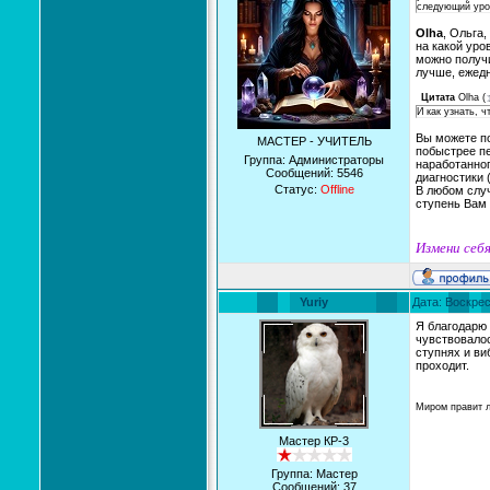
следующий уро
Olha
, Ольга
на какой уро
можно получи
лучше, ежед
Цитата
Olha
(
И как узнать, 
Вы можете по
МАСТЕР - УЧИТЕЛЬ
побыстрее п
Группа: Администраторы
наработанног
Сообщений:
5546
диагностики 
Статус:
Offline
В любом случ
ступень Вам 
Измени себя
Yuriy
Дата: Воскрес
Я благодарю
чувствовалос
ступнях и ви
проходит.
Миром правит 
Мастер КР-3
Группа: Мастер
Сообщений:
37