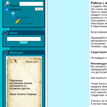
Работа с 
Пароль
Создайте Люб
Это очень пр
запомнить
Просто откро
увидьте это 
Забыл пароль
пошлите в эт
Повторяйте э
Некоторые в
Регистрация
А обретенное
Безусловную
Поиск
Призывайте 
раскрываться
отношениях.
Человек, сер
Существуют 
Фраза дня
На каждую сл
Рекомендует
Вы сможете 
предыдущей. 
это достигае
Настроиться
Чтобы Безусл
каждому моме
воздухе посл
чего перечис
Сердечная ч
Учитесь не 
А лучше пора