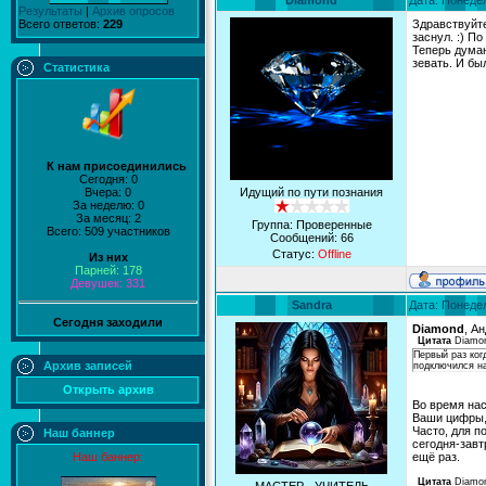
Diamond
Дата: Понедел
Результаты
|
Архив опросов
Всего ответов:
229
Здравствуйте
заснул. :) 
Теперь думаю
зевать. И бы
Статистика
К нам присоединились
Сегодня: 0
Вчера: 0
Идущий по пути познания
За неделю: 0
За месяц: 2
Группа: Проверенные
Всего: 509 участников
Сообщений:
66
Статус:
Offline
Из них
Парней: 178
Девушек: 331
Sandra
Дата: Понедел
Сегодня заходили
Diamond
, А
Цитата
Diamo
Первый раз ког
Архив записей
подключился на
Открыть архив
Во время нас
Ваши цифры, 
Часто, для п
Наш баннер
сегодня-завт
Наш баннер:
ещё раз.
Цитата
Diamo