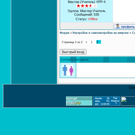
Мастер (Учитель) УРР-4
Группа: Мастер-Учитель
Сообщений:
535
Статус:
Offline
Форум
»
Настройки и самонастройки на энергии
»
С
2
Страница
2
из
2
«
1
Сегодня заходили:
Cop