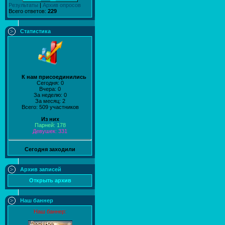
Результаты
|
Архив опросов
Всего ответов:
229
Статистика
К нам присоединились
Сегодня: 0
Вчера: 0
За неделю: 0
За месяц: 2
Всего: 509 участников
Из них
Парней: 178
Девушек: 331
Сегодня заходили
Архив записей
Открыть архив
Наш баннер
Наш баннер: