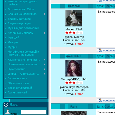
Каталог литературных
файлов
Наталья
Дата: Среда, 
Фото-галерея. Обои
Записываясь
Сеансы исцеления on-...
Видео медитации
Аудио медитации
Музыка для релаксации
Мастер КР-6
Лечебные мандалы
Группа: Мастер
Фэн Шуй
Сообщений:
356
Мантры
Статус:
Offline
Мудры
Mетафизика болезней и
недугов [Лиз Бурбо]
qwe010473
Дата: Среда, 
Кармические причины ...
Записываюс
Психологические прич...
Нумерология
Цифры - Ангельская т...
Гостевая книга
Мастер УРР-3, КР-1
Обратная связь
Группа: Круг Мастеров
Доска объявлений
Сообщений:
306
Архив записей
Статус:
Offline
Вход
Fairy
Дата: Среда, 
Записываюс
Логин