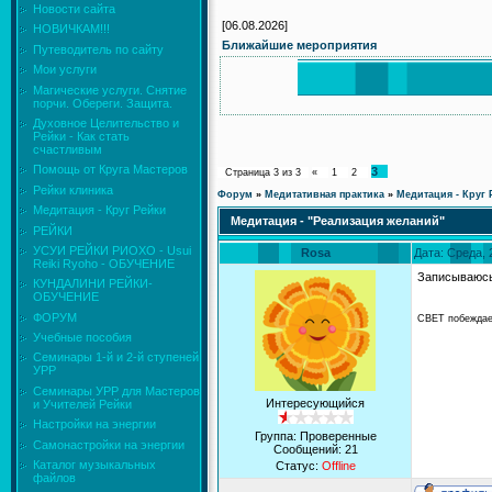
Новости сайта
[06.08.2026]
НОВИЧКАМ!!!
Ближайшие мероприятия
Путеводитель по сайту
Мои услуги
Магические услуги. Снятие
порчи. Обереги. Защита.
Духовное Целительство и
Рейки - Как стать
счастливым
Помощь от Круга Мастеров
3
Страница
3
из
3
«
1
2
Рейки клиника
Форум
»
Медитативная практика
»
Медитация - Круг 
Медитация - Круг Рейки
Медитация - "Реализация желаний"
РЕЙКИ
УСУИ РЕЙКИ РИОХО - Usui
Rosa
Дата: Среда, 
Reiki Ryoho - ОБУЧЕНИЕ
Записываюс
КУНДАЛИНИ РЕЙКИ-
ОБУЧЕНИЕ
ФОРУМ
СВЕТ побеждае
Учебные пособия
Семинары 1-й и 2-й ступеней
УРР
Семинары УРР для Мастеров
Интересующийся
и Учителей Рейки
Настройки на энергии
Группа: Проверенные
Самонастройки на энергии
Сообщений:
21
Каталог музыкальных
Статус:
Offline
файлов