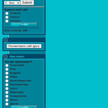
Submit
Оцените мой сайт
Отлично
Хорошо
Неплохо
Результаты
|
Архив опросов
Всего ответов:
144
.
Наш опрос
Что вас привлекает?
Психология
Йога
Буддизм
Рейки
Космоэнергетика
Биоэнергетика
Цигун
Медитации
Нумерология
Магия
Другое