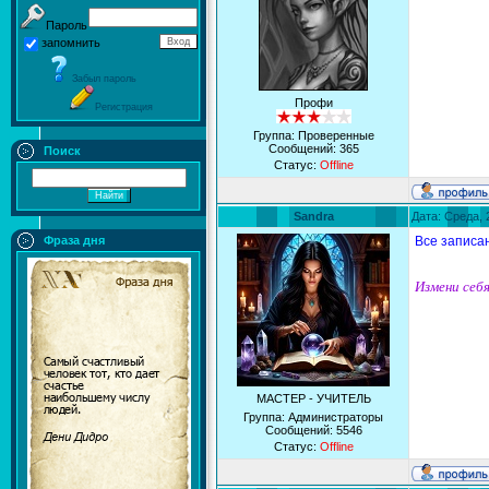
Пароль
запомнить
Забыл пароль
Профи
Регистрация
Группа: Проверенные
Сообщений:
365
Поиск
Статус:
Offline
Sandra
Дата: Среда, 
Фраза дня
Все записа
Измени себя
МАСТЕР - УЧИТЕЛЬ
Группа: Администраторы
Сообщений:
5546
Статус:
Offline