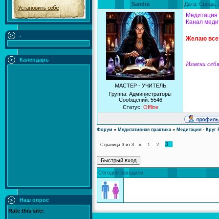
Sandra
Дата: Среда, 
Медитация 
Канал медит
.
Желаю всем
Календарь
Измени себя
МАСТЕР - УЧИТЕЛЬ
Группа: Администраторы
Сообщений:
5546
Статус:
Offline
Форум
»
Медитативная практика
»
Медитация - Круг 
3
Страница
3
из
3
«
1
2
Сегодня заходили:
Наш опрос
Rate this site: