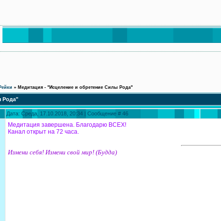
Рейки
»
Медитация - "Исцеление и обретение Силы Рода"
ы Рода"
Дата: Среда, 17.10.2018, 20:34 | Сообщение #
46
Медитация завершена. Благодарю ВСЕХ!
Канал открыт на 72 часа.
Измени себя! Измени свой мир! (Будда)