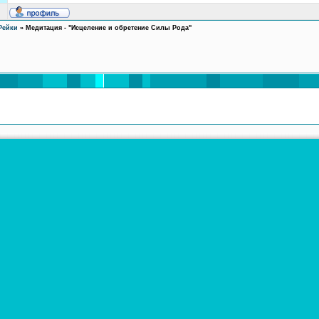
Рейки
»
Медитация - "Исцеление и обретение Силы Рода"