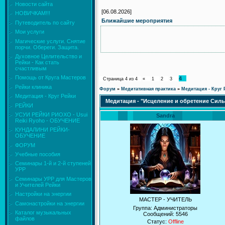
Новости сайта
[06.08.2026]
НОВИЧКАМ!!!
Ближайшие мероприятия
Путеводитель по сайту
Мои услуги
Магические услуги. Снятие
порчи. Обереги. Защита.
Духовное Целительство и
Рейки - Как стать
счастливым
Помощь от Круга Мастеров
4
Страница
4
из
4
«
1
2
3
Рейки клиника
Форум
»
Медитативная практика
»
Медитация - Круг 
Медитация - Круг Рейки
Медитация - "Исцеление и обретение Сил
РЕЙКИ
УСУИ РЕЙКИ РИОХО - Usui
Sandra
Reiki Ryoho - ОБУЧЕНИЕ
КУНДАЛИНИ РЕЙКИ-
ОБУЧЕНИЕ
ФОРУМ
Учебные пособия
Семинары 1-й и 2-й ступеней
УРР
Семинары УРР для Мастеров
и Учителей Рейки
Настройки на энергии
МАСТЕР - УЧИТЕЛЬ
Самонастройки на энергии
Группа: Администраторы
Каталог музыкальных
Сообщений:
5546
файлов
Статус:
Offline