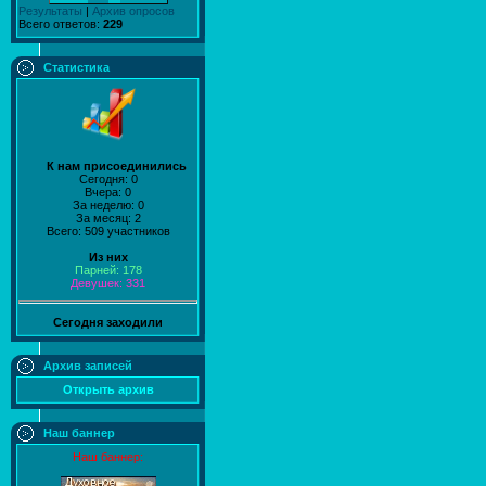
Результаты
|
Архив опросов
Всего ответов:
229
Статистика
К нам присоединились
Сегодня: 0
Вчера: 0
За неделю: 0
За месяц: 2
Всего: 509 участников
Из них
Парней: 178
Девушек: 331
Сегодня заходили
Архив записей
Открыть архив
Наш баннер
Наш баннер: