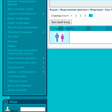
Каталог литературных
файлов
Фото-галерея. Обои
Форум
»
Медитативная практика
»
Медитация - Круг 
Сеансы исцеления on-...
4
Страница
4
из
4
«
1
2
3
Видео медитации
Аудио медитации
Музыка для релаксации
Сегодня заходили:
Лечебные мандалы
Фэн Шуй
Мантры
Мудры
Mетафизика болезней и
недугов [Лиз Бурбо]
Кармические причины ...
Психологические прич...
Нумерология
Цифры - Ангельская т...
Гостевая книга
Обратная связь
Доска объявлений
Архив записей
Вход
Логин