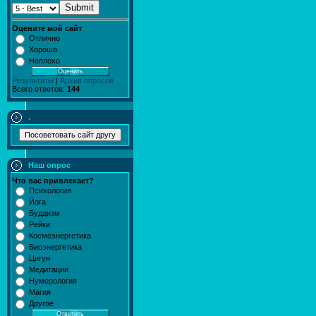
Submit
Оцените мой сайт
Отлично
Хорошо
Неплохо
Результаты
|
Архив опросов
Всего ответов:
144
.
Наш опрос
Что вас привлекает?
Психология
Йога
Буддизм
Рейки
Космоэнергетика
Биоэнергетика
Цигун
Медитации
Нумерология
Магия
Другое