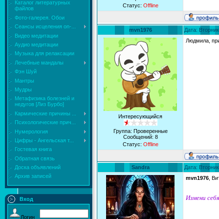
Каталог литературных
Статус:
Offline
файлов
Фото-галерея. Обои
Сеансы исцеления on-...
mvn1976
Дата: Вторник
Видео медитации
Людмила, при
Аудио медитации
Музыка для релаксации
Лечебные мандалы
Фэн Шуй
Мантры
Мудры
Mетафизика болезней и
недугов [Лиз Бурбо]
Кармические причины ...
Интересующийся
Психологические прич...
Группа: Проверенные
Нумерология
Сообщений:
8
Цифры - Ангельская т...
Статус:
Offline
Гостевая книга
Обратная связь
Sandra
Дата: Вторник
Доска объявлений
Архив записей
mvn1976
, В
Измени себя
Вход
Логин