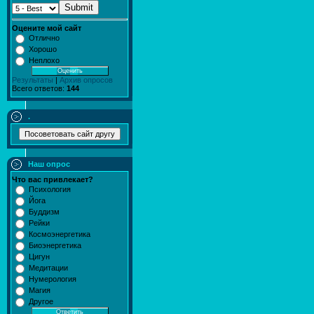
Submit
Оцените мой сайт
Отлично
Хорошо
Неплохо
Результаты
|
Архив опросов
Всего ответов:
144
.
Наш опрос
Что вас привлекает?
Психология
Йога
Буддизм
Рейки
Космоэнергетика
Биоэнергетика
Цигун
Медитации
Нумерология
Магия
Другое