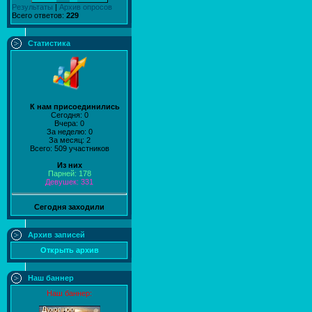
Результаты
|
Архив опросов
Всего ответов:
229
Статистика
К нам присоединились
Сегодня: 0
Вчера: 0
За неделю: 0
За месяц: 2
Всего: 509 участников
Из них
Парней: 178
Девушек: 331
Сегодня заходили
Архив записей
Открыть архив
Наш баннер
Наш баннер: