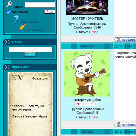
Пароль
запомнить
МАСТЕР - УЧИТЕЛЬ
Забыл пароль
Группа: Администраторы
Сообщений:
5546
Регистрация
Статус:
Offline
Поиск
mvn1976
Дата: Четверг
Людмила, вче
очень спокой
Фраза дня
Интересующийся
Группа: Проверенные
Сообщений:
8
Статус:
Offline
Sandra
Дата: Четверг