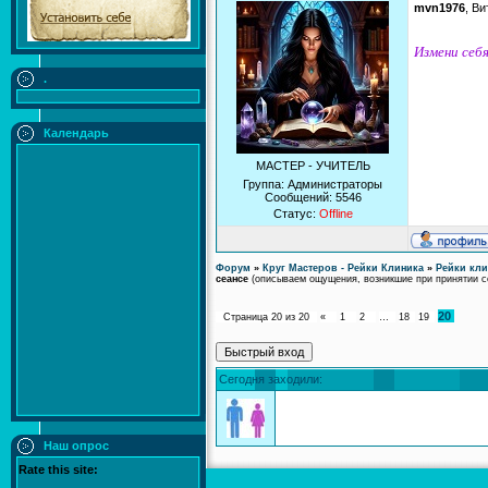
mvn1976
, В
Измени себя
.
Календарь
МАСТЕР - УЧИТЕЛЬ
Группа: Администраторы
Сообщений:
5546
Статус:
Offline
Форум
»
Круг Мастеров - Рейки Клиника
»
Рейки кли
сеансе
(описываем ощущения, возникшие при принятии 
20
Страница
20
из
20
«
1
2
…
18
19
Сегодня заходили:
Наш опрос
Rate this site: