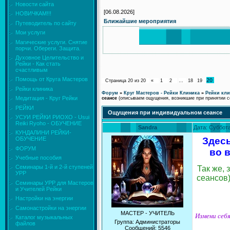
Новости сайта
[06.08.2026]
НОВИЧКАМ!!!
Ближайшие мероприятия
Путеводитель по сайту
Мои услуги
Магические услуги. Снятие
порчи. Обереги. Защита.
Духовное Целительство и
Рейки - Как стать
счастливым
Помощь от Круга Мастеров
20
Страница
20
из
20
«
1
2
…
18
19
Рейки клиника
Форум
»
Круг Мастеров - Рейки Клиника
»
Рейки кли
Медитация - Круг Рейки
сеансе
(описываем ощущения, возникшие при принятии 
РЕЙКИ
Ощущения при индивидуальном сеансе
УСУИ РЕЙКИ РИОХО - Usui
Reiki Ryoho - ОБУЧЕНИЕ
Sandra
Дата: Суббота
КУНДАЛИНИ РЕЙКИ-
Здесь
ОБУЧЕНИЕ
ФОРУМ
во 
Учебные пособия
Семинары 1-й и 2-й ступеней
Так же, 
УРР
сеансов)
Семинары УРР для Мастеров
и Учителей Рейки
Настройки на энергии
Самонастройки на энергии
МАСТЕР - УЧИТЕЛЬ
Измени себя
Каталог музыкальных
Группа: Администраторы
файлов
Сообщений:
5546