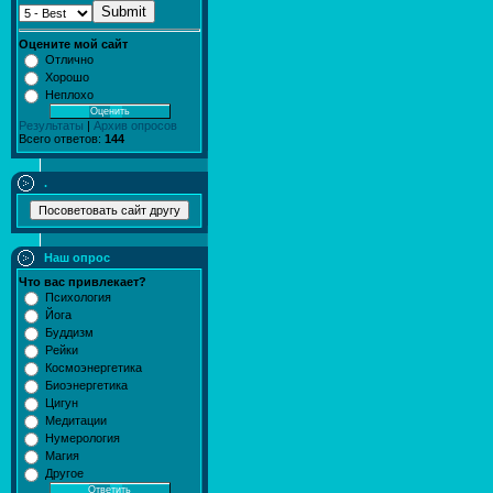
Submit
Оцените мой сайт
Отлично
Хорошо
Неплохо
Результаты
|
Архив опросов
Всего ответов:
144
.
Наш опрос
Что вас привлекает?
Психология
Йога
Буддизм
Рейки
Космоэнергетика
Биоэнергетика
Цигун
Медитации
Нумерология
Магия
Другое