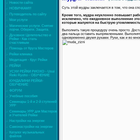
Новости сайта
Суть этой мудры заключается в том, что она с
НОВИЧКАМ!!!
Путеводитель по сайту
Кроме того, мудра неуклонно повышает рабо
исключено, что ежедневное выполнение это
Мои услуги
которые жалуются на быструю утомляемость
Магические услуги. Снятие
порчи. Обереги. Защита.
Выполнить такую процедуру очень просто. Дост
два пальца оставить выпрямленными. Выполня
Духовное Целительство и
одновременно двумя руками. Руки, как и во мн
Рейки - Как стать
счастливым
Помощь от Круга Мастеров
Рейки клиника
Медитация - Круг Рейки
РЕЙКИ
УСУИ РЕЙКИ РИОХО - Usui
Reiki Ryoho - ОБУЧЕНИЕ
КУНДАЛИНИ РЕЙКИ-
ОБУЧЕНИЕ
ФОРУМ
Учебные пособия
Семинары 1-й и 2-й ступеней
УРР
Семинары УРР для Мастеров
и Учителей Рейки
Настройки на энергии
Самонастройки на энергии
Каталог музыкальных
файлов