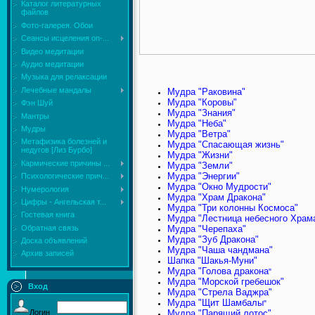
Каталог литературных
файлов
Фото-галерея. Обои
Сеансы исцеления on-...
Видео медитации
Аудио медитации
Музыка для релаксации
Лечебные мандалы
Мудра "Раковина"
Мудра "Коровы"
Фэн Шуй
Мудра "Знания"
Мантры
Мудра "Неба"
Мудры
Мудра "Ветра"
Mетафизика болезней и
Мудра "Спасающая жизнь"
недугов [Лиз Бурбо]
Мудра "Жизни"
Кармические причины ...
Мудра "Земли"
Мудра "Энергии"
Психологические прич...
Мудра "Окно Мудрости"
Нумерология
Мудра "Храм Дракона"
Цифры - Ангельская т...
Мудра "Три колонны Космоса"
Гостевая книга
Мудра "Лестница небесного Храм
Обратная связь
Мудра "Черепаха"
Мудра "Зуб Дракона"
Доска объявлений
Мудра "Чаша чандмана"
Архив записей
Шапка "Шакья-Муни"
Мудра "Голова дракона
"
Мудра "Морской гребешок"
Вход
Мудра "Стрела Ваджра"
Мудра "Щит Шамбалы
"
Логин
Мудра "Парящий лотос"