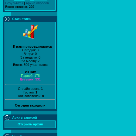
Результаты
|
Архив опросов
Всего ответов:
229
Статистика
К нам присоединились
Сегодня: 0
Вчера: 0
За неделю: 0
За месяц: 2
Всего: 509 участников
Из них
Парней: 178
Девушек: 331
Онлайн всего:
1
Гостей:
1
Пользователей:
0
Сегодня заходили
Архив записей
Открыть архив