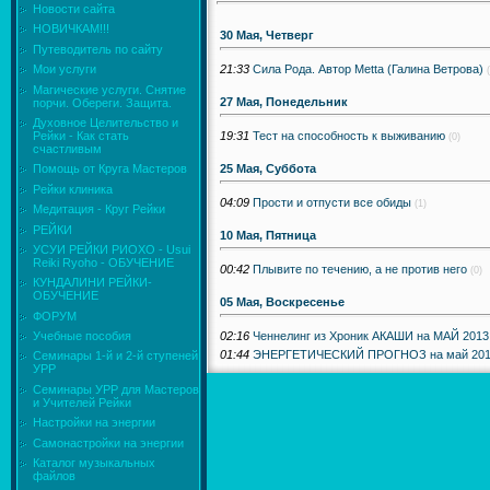
Новости сайта
НОВИЧКАМ!!!
30 Мая, Четверг
Путеводитель по сайту
21:33
Сила Рода. Автор Metta (Галина Ветрова)
Мои услуги
Магические услуги. Снятие
27 Мая, Понедельник
порчи. Обереги. Защита.
Духовное Целительство и
19:31
Тест на способность к выживанию
Рейки - Как стать
(0)
счастливым
25 Мая, Суббота
Помощь от Круга Мастеров
Рейки клиника
04:09
Прости и отпусти все обиды
(1)
Медитация - Круг Рейки
РЕЙКИ
10 Мая, Пятница
УСУИ РЕЙКИ РИОХО - Usui
Reiki Ryoho - ОБУЧЕНИЕ
00:42
Плывите по течению, а не против него
(0)
КУНДАЛИНИ РЕЙКИ-
ОБУЧЕНИЕ
05 Мая, Воскресенье
ФОРУМ
02:16
Ченнелинг из Хроник АКАШИ на МАЙ 2013
Учебные пособия
01:44
ЭНЕРГЕТИЧЕСКИЙ ПРОГНОЗ на май 2013 
Семинары 1-й и 2-й ступеней
УРР
Семинары УРР для Мастеров
и Учителей Рейки
Настройки на энергии
Самонастройки на энергии
Каталог музыкальных
файлов