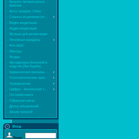
Каталог литературных
файлов
Фото-галерея. Обои
Сеансы исцеления on-...
Видео медитации
Аудио медитации
Музыка для релаксации
Лечебные мандалы
Фэн Шуй
Мантры
Мудры
Mетафизика болезней и
недугов [Лиз Бурбо]
Кармические причины ...
Психологические прич...
Нумерология
Цифры - Ангельская т...
Гостевая книга
Обратная связь
Доска объявлений
Архив записей
Вход
Логин