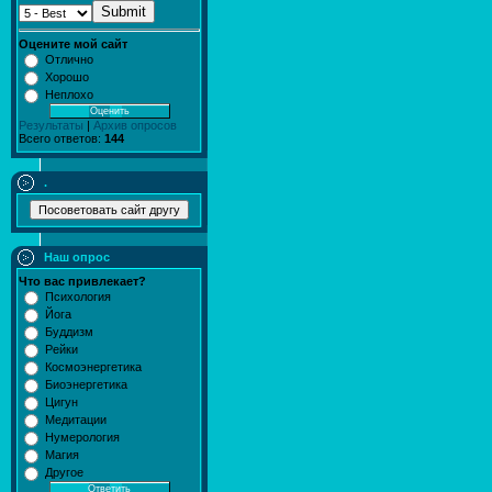
Submit
Оцените мой сайт
Отлично
Хорошо
Неплохо
Результаты
|
Архив опросов
Всего ответов:
144
.
Наш опрос
Что вас привлекает?
Психология
Йога
Буддизм
Рейки
Космоэнергетика
Биоэнергетика
Цигун
Медитации
Нумерология
Магия
Другое