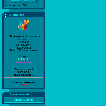
Результаты
|
Архив опросов
Всего ответов:
229
Статистика
К нам присоединились
Сегодня: 0
Вчера: 0
За неделю: 0
За месяц: 2
Всего: 509 участников
Из них
Парней: 178
Девушек: 331
Онлайн всего:
1
Гостей:
1
Пользователей:
0
Сегодня заходили
Sandra
Архив записей
Открыть архив