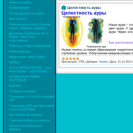
Новости сайта
Целостность ауры
НОВИЧКАМ!!!
Целостность ауры
Путеводитель по сайту
Мои услуги
Магические услуги. Снятие
Наша аура – эт
порчи. Обереги. Защита.
цвет ауры. У з
ауре. Через эт
Духовное Целительство и
Рейки - Как стать
счастливым
Как распознат
Помощь от Круга Мастеров
Нужно понять условия образования энергетиче
Рейки клиника
глубоком уровне. Облученная микроволнами
Медитация - Круг Рейки
Просмотров:
2793
|
Добавил:
Sandra
|
Дата:
21.12.2013
РЕЙКИ
УСУИ РЕЙКИ РИОХО - Usui
Reiki Ryoho - ОБУЧЕНИЕ
КУНДАЛИНИ РЕЙКИ-
ОБУЧЕНИЕ
ФОРУМ
Учебные пособия
Семинары 1-й и 2-й ступеней
УРР
Семинары УРР для Мастеров
и Учителей Рейки
Настройки на энергии
Самонастройки на энергии
Каталог музыкальных
файлов