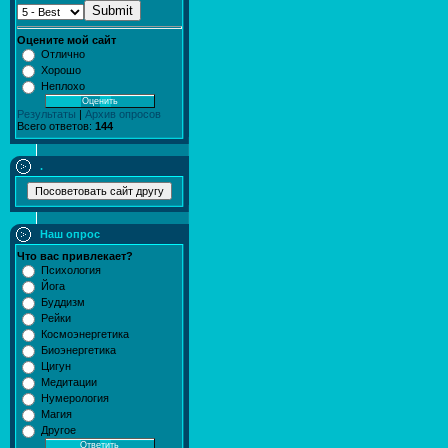
Submit
Оцените мой сайт
Отлично
Хорошо
Неплохо
Результаты
|
Архив опросов
Всего ответов:
144
.
Наш опрос
Что вас привлекает?
Психология
Йога
Буддизм
Рейки
Космоэнергетика
Биоэнергетика
Цигун
Медитации
Нумерология
Магия
Другое