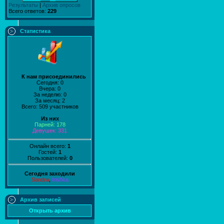
Результаты
|
Архив опросов
Всего ответов:
229
Статистика
К нам присоединились
Сегодня: 0
Вчера: 0
За неделю: 0
За месяц: 2
Всего: 509 участников
Из них
Парней: 178
Девушек: 331
Онлайн всего:
1
Гостей:
1
Пользователей:
0
Сегодня заходили
Sandra
,
Irishka
Архив записей
Открыть архив