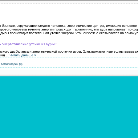
о биополе, окружающее каждого человека, энергетические центры, имеющие основное со
дорового человека течение энергии происходит гармонично, его аура напоминает по ф
и дыры происходит постепенная утечка энергии, что неизбежно сказывается на самочув
ь энергетические утечки из ауры?
ского дисбаланса и энергетической протечки ауры. Электромагнитные волны вызывают
 пищ
...
Читать дальше »
|
Комментарии (0)