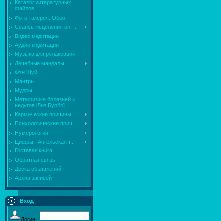
Каталог литературных
файлов
Фото-галерея. Обои
Сеансы исцеления on-...
Видео медитации
Аудио медитации
Музыка для релаксации
Лечебные мандалы
Фэн Шуй
Мантры
Мудры
Mетафизика болезней и
недугов [Лиз Бурбо]
Кармические причины ...
Психологические прич...
Нумерология
Цифры - Ангельская т...
Гостевая книга
Обратная связь
Доска объявлений
Архив записей
Вход
Логин