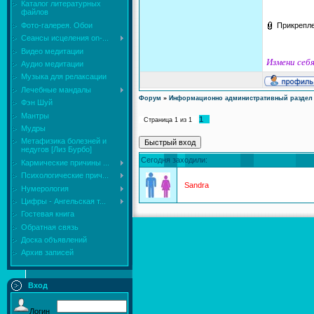
Каталог литературных
файлов
Фото-галерея. Обои
Прикрепл
Сеансы исцеления on-...
Видео медитации
Измени себя
Аудио медитации
Музыка для релаксации
Лечебные мандалы
Форум
»
Информационно административный раздел
Фэн Шуй
Мантры
1
Страница
1
из
1
Мудры
Mетафизика болезней и
недугов [Лиз Бурбо]
Сегодня заходили:
Кармические причины ...
Психологические прич...
Sandra
Нумерология
Цифры - Ангельская т...
Гостевая книга
Обратная связь
Доска объявлений
Архив записей
Вход
Логин