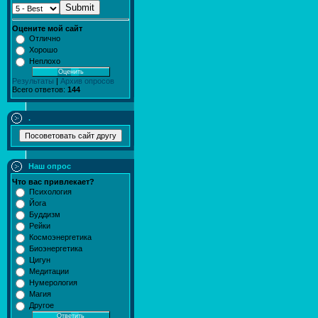
Submit
Оцените мой сайт
Отлично
Хорошо
Неплохо
Результаты
|
Архив опросов
Всего ответов:
144
.
Наш опрос
Что вас привлекает?
Психология
Йога
Буддизм
Рейки
Космоэнергетика
Биоэнергетика
Цигун
Медитации
Нумерология
Магия
Другое