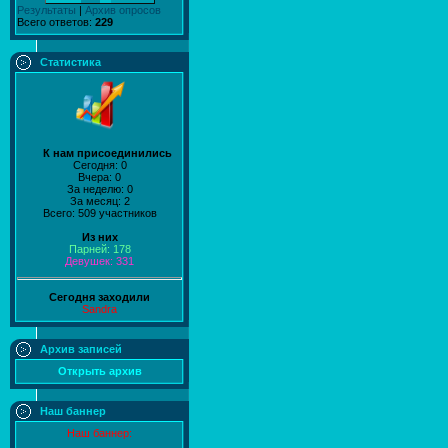
Результаты
|
Архив опросов
Всего ответов:
229
Статистика
К нам присоединились
Сегодня: 0
Вчера: 0
За неделю: 0
За месяц: 2
Всего: 509 участников
Из них
Парней: 178
Девушек: 331
Сегодня заходили
Sandra
Архив записей
Открыть архив
Наш баннер
Наш баннер: