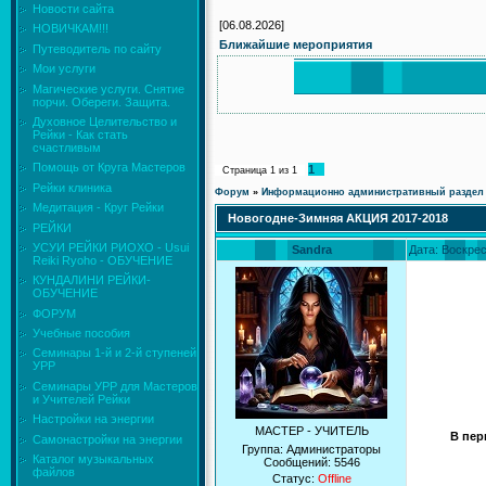
Новости сайта
[06.08.2026]
НОВИЧКАМ!!!
Ближайшие мероприятия
Путеводитель по сайту
Мои услуги
Магические услуги. Снятие
порчи. Обереги. Защита.
Духовное Целительство и
Рейки - Как стать
счастливым
Помощь от Круга Мастеров
1
Страница
1
из
1
Рейки клиника
Форум
»
Информационно административный раздел
Медитация - Круг Рейки
Новогодне-Зимняя АКЦИЯ 2017-2018
РЕЙКИ
УСУИ РЕЙКИ РИОХО - Usui
Sandra
Дата: Воскрес
Reiki Ryoho - ОБУЧЕНИЕ
КУНДАЛИНИ РЕЙКИ-
ОБУЧЕНИЕ
ФОРУМ
Учебные пособия
Семинары 1-й и 2-й ступеней
УРР
Семинары УРР для Мастеров
и Учителей Рейки
Настройки на энергии
МАСТЕР - УЧИТЕЛЬ
В пер
Самонастройки на энергии
Группа: Администраторы
Каталог музыкальных
Сообщений:
5546
файлов
Статус:
Offline