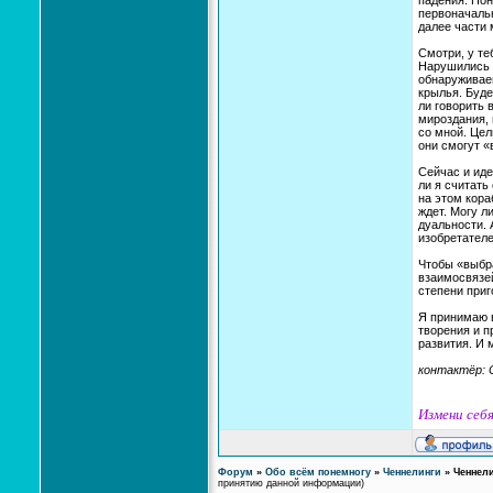
падения. По
первоначальн
далее части 
Смотри, у те
Нарушились с
обнаруживаеш
крылья. Буде
ли говорить 
мироздания, 
со мной. Цел
они смогут «
Сейчас и иде
ли я считат
на этом кора
ждет. Могу л
дуальности. 
изобретателе
Чтобы «выбра
взаимосвязей
степени приг
Я принимаю в
творения и 
развития. И 
контактёр: 
Измени себя
Форум
»
Обо всём понемногу
»
Ченнелинги
»
Ченнел
принятию данной информации)