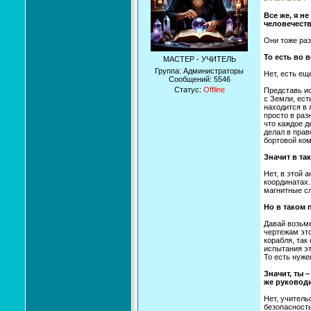
Все же, я н
человечеств
Они тоже раз
То есть во 
МАСТЕР - УЧИТЕЛЬ
Группа: Администраторы
Нет, есть ещ
Сообщений:
5546
Статус:
Offline
Представь ис
с Земли, ест
находится в л
просто в раз
что каждое д
делал в прав
бортовой ко
Значит в та
Нет, в этой 
координатах.
магнитные сл
Но в таком 
Давай возьме
чертежам это
корабля, так
испытания эт
То есть нуже
Значит, ты 
же руководи
Нет, учитель
безопасность