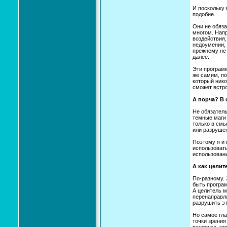
И поскольку 
подобие.
Они не обяза
многом. Напр
воздействия,
недоумении, 
прежнему не 
далее.
Эти програм
же самим, по
который нико
сможет встр
А порча? В 
Не обязатель
темные маги 
только в смы
или разрушен
Поэтому я и 
использовать
использовани
А как целит
По-разному. 
быть програм
А целитель м
перенаправля
разрушить эт
Но самое гла
точки зрения