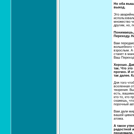
Но оба вышл
выход.
Это аварийны
использовали
множество че
другим, но, 
Понимаешь, 
Переходу. Н
Вам передают
волшебного ч
взрослым. А 
станет в ман
Ваш Переход 
Хорошо. Дав
так. Что эт
прочно. И о
так далее. 
Для того что
вселенная от
творения. Вы
есть, вашими
кто-то, кто 
скажешь, что
порочный ав
Вам дали мир
вашей цивил
атома.
А такое утв
радостной и
продумали. 