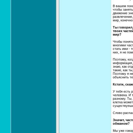
В вашем поня
чтобы занять
движение эне
развлечение,
мир, конечно
Ты говорил,
твоих часте
мир?
Чтобы понять
многими част
стать ими - 
них, я не по
Поэтому, ког
информация, 
знаю, как от
такие, как т
Поэтому я не
объяснить те
Кстати, скаж
У тебя есть 
человека. И 
разному. Ты,
клетка может
существуешь,
Слово распал
Значит, час
обманом?
Мы уже говор