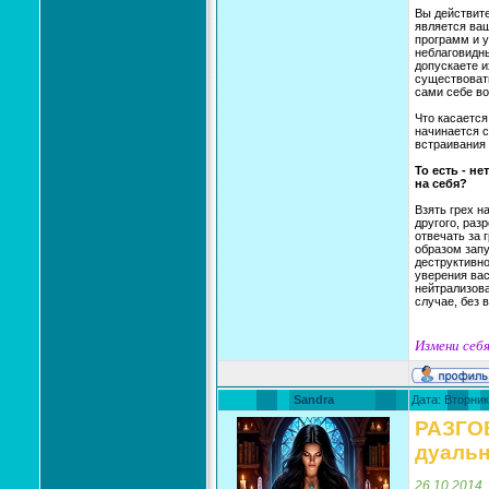
Вы действите
является ваш
программ и у
неблаговидны
допускаете и
существовать
сами себе во
Что касается
начинается с
встраивания 
То есть - н
на себя?
Взять грех н
другого, раз
отвечать за 
образом запу
деструктивно
уверения вас
нейтрализова
случае, без 
Измени себя
Sandra
Дата: Вторник
РАЗГО
дуальн
26.10.2014