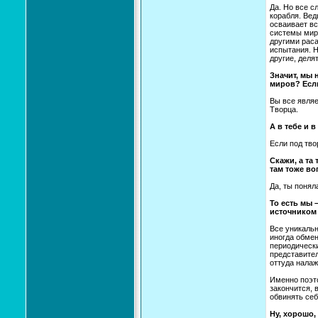
Да. Но все с
корабля. Вед
осваивает в
системы миро
другими раса
испытания. Н
другие, деля
Значит, мы 
миров? Если
Вы все являе
Творца.
А в тебе и 
Если под тво
Скажи, а та
там тоже в
Да, ты понял
То есть мы 
источником
Все уникальн
иногда обмен
периодически
представител
оттуда нала
Именно поэто
закончится, 
обвинять себ
Ну, хорошо,