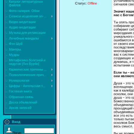
устойчивость
Каталог литературных
Статус:
Offline
сигналов све
файлов
Фото-галерея. Обои
Значит наше
нас с Богом
Сеансы исцеления on-...
Видео медитации
Ты опять про
собирание це
Аудио медитации
собирают себ
Музыка для релаксации
мироздания с
уникального 
Лечебные мандалы
ошибаются вс
от своего из
Фэн Шуй
последствиям
Мантры
многовариан
вас к систем
Мудры
создающих и
Mетафизика болезней и
думаешь, и т
недугов [Лиз Бурбо]
испытании с
Кармические причины ...
Если ты – к
Психологические прич...
они являютс
Нумерология
Душа – это 
Цифры - Ангельская т...
воплощении.
как в калейд
Гостевая книга
осколки, они
Обратная связь
душа – это г
Божественног
Доска объявлений
объединилась
Архив записей
проходящий 
объединившие
все это есть
только пытаю
Вход
осколков Бож
весь смысл.
Логин
Вы не должны