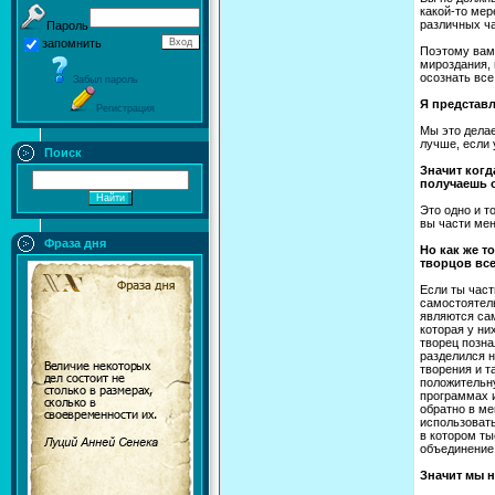
какой-то мер
различных ча
Пароль
запомнить
Поэтому вам 
мироздания, 
осознать все
Забыл пароль
Я представл
Регистрация
Мы это делае
лучше, если 
Поиск
Значит когд
получаешь 
Это одно и т
вы части мен
Фраза дня
Но как же т
творцов все
Если ты част
самостоятель
являются са
которая у ни
творец позна
разделился 
творения и т
положительну
программах и
обратно в ме
использовать
в котором ты
объединение
Значит мы 