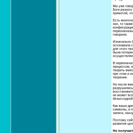
Мы уже говор
Боги разного
прямотой, чт
Есть многочи
них, то такж
конфигурацие
первоначаль
говорили.
Изначально б
осознавала с
для этого тв
была потерян
осуществляет
В первонача
процессом, и
творить вмес
при этом и н
творение.
Но после вм
разрушились 
восстановить
не может всп
безысходной 
Как ваши др
символы, и 
записи, нахо
Поэтому сейч
развития цел
Но получает