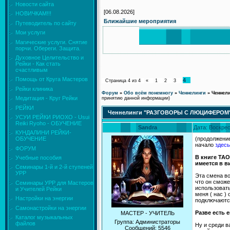
Новости сайта
[06.08.2026]
НОВИЧКАМ!!!
Ближайшие мероприятия
Путеводитель по сайту
Мои услуги
Магические услуги. Снятие
порчи. Обереги. Защита.
Духовное Целительство и
Рейки - Как стать
счастливым
Помощь от Круга Мастеров
4
Страница
4
из
4
«
1
2
3
Рейки клиника
Форум
»
Обо всём понемногу
»
Ченнелинги
»
Ченнел
Медитация - Круг Рейки
принятию данной информации)
РЕЙКИ
Ченнелинги "РАЗГОВОРЫ С ЛЮЦИФЕРОМ
УСУИ РЕЙКИ РИОХО - Usui
Reiki Ryoho - ОБУЧЕНИЕ
Sandra
Дата: Воскрес
КУНДАЛИНИ РЕЙКИ-
(продолжени
ОБУЧЕНИЕ
начало
здесь
ФОРУМ
В книге ТАО
Учебные пособия
имеется в в
Семинары 1-й и 2-й ступеней
УРР
Эта смена во
что он сможе
Семинары УРР для Мастеров
использовать
и Учителей Рейки
меня ( нас )
Настройки на энергии
подключаются
Самонастройки на энергии
Разве есть 
МАСТЕР - УЧИТЕЛЬ
Каталог музыкальных
Группа: Администраторы
файлов
Ну и среди в
Сообщений:
5546