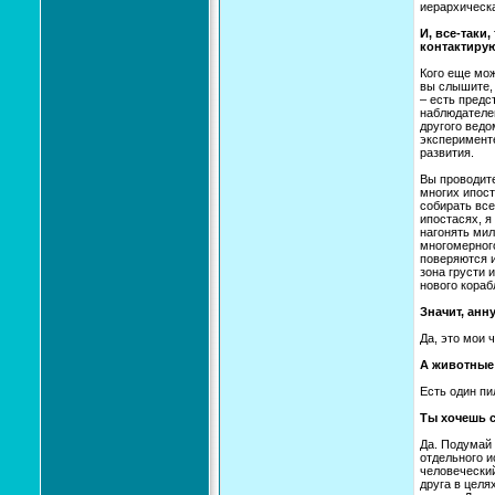
иерархическа
И, все-таки
контактирую
Кого еще мож
вы слышите, 
– есть предс
наблюдателей
другого ведо
эксперименте
развития.
Вы проводите
многих ипост
собирать все
ипостасях, 
нагонять мил
многомерного
поверяются 
зона грусти 
нового кора
Значит, анн
Да, это мои 
А животные
Есть один пи
Ты хочешь с
Да. Подумай 
отдельного и
человеческий
друга в целя