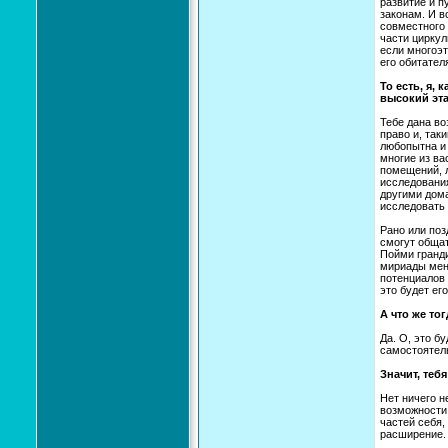
развитие и 
законам. И в
совместного 
части циркул
если многоэ
его обитател
То есть, я,
высокий эта
Тебе дана во
право и, так
любопытна и 
многие из ва
помещений, л
исследования
другими дома
исследовать 
Рано или поз
смогут обща
Пойми гранди
мириады меня
потенциалов 
это будет ег
А что же то
Да. О, это б
самостоятел
Значит, теб
Нет ничего н
возможности 
частей себя,
расширение.