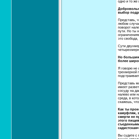
одно и то же
Добровольно
выбор подр
Представь, ч
любом случае
поворот нале
пути. Но ты 
ограничениям
это свобода,
Сути двухмер
четырехмерн
Но большинс
более широ
Я говорю не 
трехмерной п
подстраивает
Представь ми
имеет развет
сосуду на да
налево или н
среда, в кот
скажешь, что
Как ты прок
камуфляж, э
смерти не п
этого пищев
съеденными,
садистская»
Вы судите с 