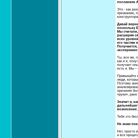
посланиях А
Это - как ра
призванию, п
конструктора
Давай верне
поскольку Бо
Мы считали,
расширяя св
всех уровня
его частям 
Получается,
эксперимент
Ты, все же, 
как и я, пол
получает опы
есть я. Мы – 
Привыкайте к
люди, которы
Поэтому анну
анализировал
причиняя бол
«руки», рано
Значит я, к
дальнейшего
вознесение 
Тебя это бес
Не знаю пок
Нет, просто 
и все процес