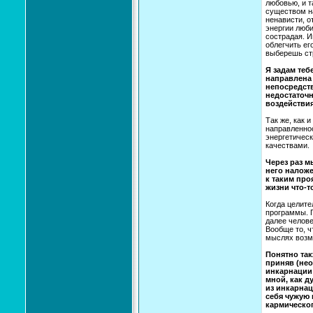
любовью, и т
существом на
ненависти, о
энергии люби
сострадая. И
облегчить ег
выберешь ст
Я задам теб
направлена 
непосредств
недостаточн
воздействия
Так же, как 
направленнос
энергетическ
качествами.
Через раз м
него наложе
к таким проя
жизни что-то
Когда целите
программы. 
далее челове
Вообще то, ч
мыслях возмо
Понятно так
приняв (нео
инкарнации 
мной, как д
из инкарна
себя чужую 
кармическог