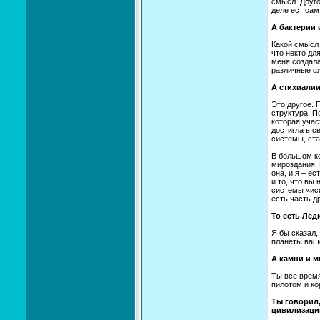
смысл. Другое
деле ест сам
А бактерии
Какой смысл 
что некто дл
меня создала
различные ф
А стихиалии
Это другое. 
структура. П
которая учас
достигла в 
системы, ста
В большом ко
мироздания. 
она, и я – е
и то, что вы
системы «исп
есть часть д
То есть Лед
Я бы сказал,
планеты ваше
А камни и 
Ты все время
пилотом и к
Ты говорил,
цивилизаций