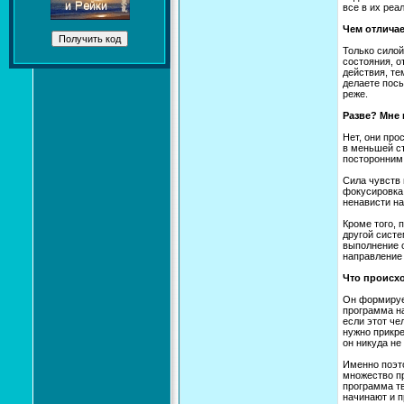
все в их реа
Чем отличае
Только силой
состояния, о
действия, те
делаете посы
реже.
Разве? Мне 
Нет, они про
в меньшей ст
посторонним
Сила чувств 
фокусировка 
ненависти на
Кроме того, 
другой систе
выполнение о
направление 
Что происхо
Он формирует
программа на
если этот че
нужно прикре
он никуда не
Именно поэто
множество п
программа тв
начинают и п