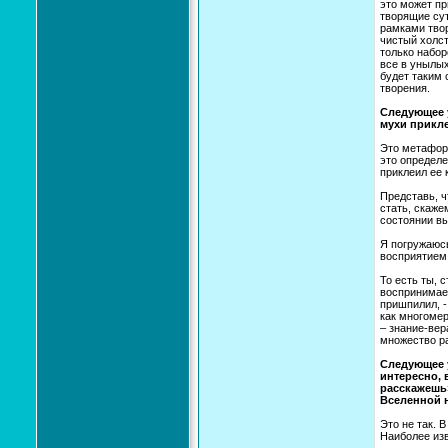
это может пр
творящие сут
рамками твор
чистый холст
только набор
все в унылых
будет таким 
творения.
Следующее у
мухи прикл
Это метафора
это определе
приклеил ее 
Представь, 
стать, скаже
состоянии вы
Я погружаюсь
восприятием
То есть ты, 
воспринимаеш
пришпилил, -
как многомер
– знание-вер
множество ра
Следующее у
интересно, 
расскажешь»
Вселенной н
Это не так. 
Наиболее изв