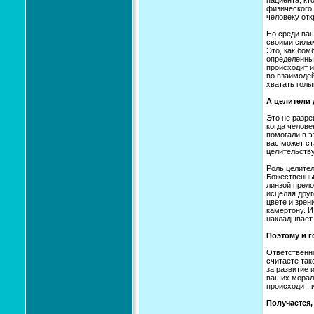
пациента, кт
физического 
человеку отк
Но среди ваш
своими силам
Это, как бом
определенны
происходит и
во взаимодей
хватать голы
А целители
Это не разре
когда челове
помогали в э
вас может ст
целительству
Роль целител
Божественны
линзой прело
исцеляя друг
цвете и зрен
камертону. И
накладывает 
Поэтому и г
Ответственно
считаете так
за развитие 
ваших мораль
происходит, 
Получается,