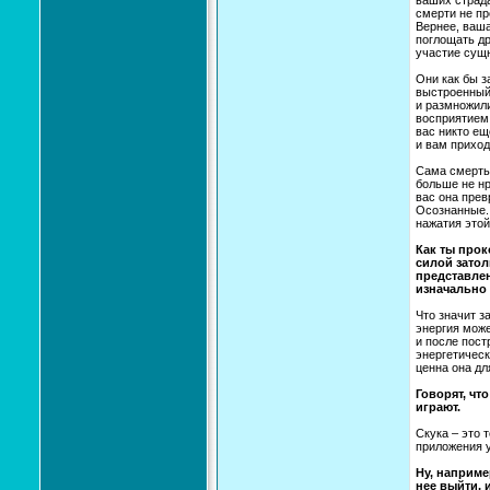
ваших страда
смерти не пр
Вернее, ваш
поглощать др
участие сущн
Они как бы з
выстроенный 
и размножили
восприятием.
вас никто ещ
и вам приход
Сама смерть 
больше не нр
вас она прев
Осознанные. 
нажатия этой
Как ты прок
силой затол
представлен
изначально 
Что значит з
энергия може
и после пост
энергетическ
ценна она дл
Говорят, чт
играют.
Скука – это 
приложения 
Ну, наприме
нее выйти, 