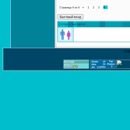
4
Страница
4
из
4
«
1
2
3
Сегодня заходили:
Cop