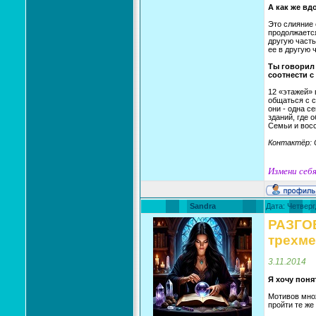
А как же вд
Это слияние 
продолжается
другую часть
ее в другую 
Ты говорил 
соотнести с
12 «этажей» 
общаться с с
они - одна с
зданий, где 
Семьи и восс
Контактёр: 
Измени себя
Sandra
Дата: Четверг
РАЗГО
трехме
3.11.2014
Я хочу поня
Мотивов множ
пройти те же