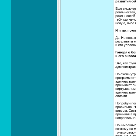
развития се
Еще сложнее.
реальностей,
реальностей 
тебя как чел
целую, либо 
И я так пон
Да. Но нельз
результаты м
и его усвоен
Говоря о бо
и его ангел
Это, как фу
администрато
Но очень утр
программист
администрато
проникают ви
виртуальном 
администрат
силами.
Попробуй пос
правильно. Н
вирусы. Сист
проникая в п
неправильно.
Понимаешь? В
поэтому не м
только свою 