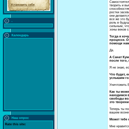
Самостоятель
творить и вы
способностям
ростки засев
они делаются
все же это б
.
роль в будущ
сильным, что
эоны веков с
Календарь
Тогда я хоч
процессе. О
помощи на
Да.
А Санат Кум
после того,
Я не знаю, е
Что будет, 
услышим го
Уничтожить Б
Как ты може
находимся в
свободы вол
это творени
Теперь ты п
вашем вознес
Наш опрос
Может тебе 
Rate this site:
Мне нравится