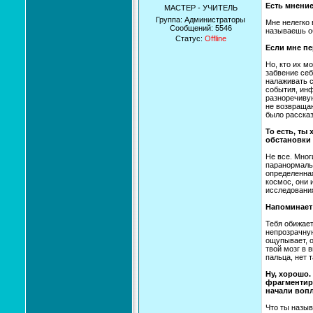
Есть мнение
МАСТЕР - УЧИТЕЛЬ
Группа: Администраторы
Мне нелегко 
Сообщений:
5546
называешь 
Статус:
Offline
Если мне п
Но, кто их м
забвение себ
налаживать с
события, ин
разноречивую
не возвращаю
было рассказ
То есть, ты
обстановки 
Не все. Мног
паранормальн
определенная
космос, они 
исследовани
Напоминает
Тебя обижает
непрозрачную
ощупывает, о
твой мозг в 
пальца, нет 
Ну, хорошо.
фрагментиро
начали вопл
Что ты назы