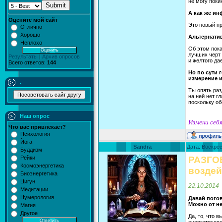
не могу поки
Submit
А как же ин
Оцените мой сайт
Это новый пр
Отлично
Хорошо
Альтернати
Неплохо
Об этом пока
лучших черт 
Результаты
|
Архив опросов
и желтого да
Всего ответов:
144
Но по сути 
измерение и
.
Ты опять раз
на ней нет г
поскольку об
Наш опрос
Измени себя
Что вас привлекает?
Психология
Йога
Sandra
Дата: Воскрес
Буддизм
Рейки
РАЗГО
Космоэнергетика
воздей
Биоэнергетика
Цигун
22.10.2014
Медитации
Нумерология
Давай погов
Можно от не
Магия
Другое
Да, то, что 