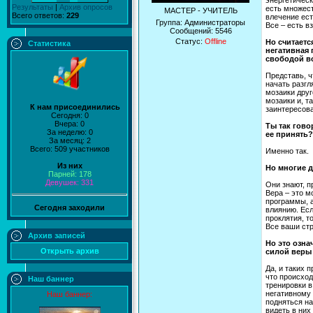
энергетическ
Результаты
|
Архив опросов
есть множес
МАСТЕР - УЧИТЕЛЬ
Всего ответов:
229
влечение ес
Группа: Администраторы
Все – есть в
Сообщений:
5546
Статус:
Offline
Но считаетс
Статистика
негативная 
свободой в
Представь, ч
начать разгл
мозаики друг
мозаики и, т
К нам присоединились
заинтересова
Сегодня: 0
Вчера: 0
Ты так гово
За неделю: 0
ее принять?
За месяц: 2
Всего: 509 участников
Именно так.
Из них
Но многие д
Парней: 178
Девушек: 331
Они знают, п
Вера – это м
программы, а
Сегодня заходили
влиянию. Есл
проклятия, т
Все ваши стр
Архив записей
Но это озна
Открыть архив
силой веры
Да, и таких 
что происход
Наш баннер
тренировки в
негативному 
Наш баннер:
подняться на
видеть в них