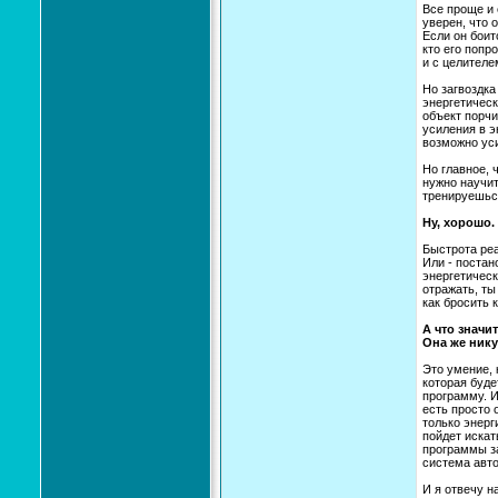
Все проще и 
уверен, что 
Если он боитс
кто его попр
и с целителе
Но загвоздка
энергетическ
объект порчи
усиления в э
возможно уси
Но главное, 
нужно научит
тренируешься
Ну, хорошо.
Быстрота реа
Или - постан
энергетическ
отражать, ты
как бросить 
А что значи
Она же нику
Это умение,
которая буде
программу. И
есть просто 
только энерг
пойдет искат
программы за
система авт
И я отвечу н