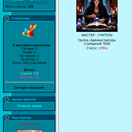
Результаты
|
Архив опросов
Всего ответов:
229
Статистика
МАСТЕР - УЧИТЕЛЬ
Группа: Администраторы
Сообщений:
5546
К нам присоединились
Статус:
Offline
Сегодня: 0
Вчера: 0
За неделю: 0
За месяц: 2
Всего: 509 участников
Из них
Парней: 178
Девушек: 331
Сегодня заходили
Архив записей
Открыть архив
Наш баннер
Наш баннер: