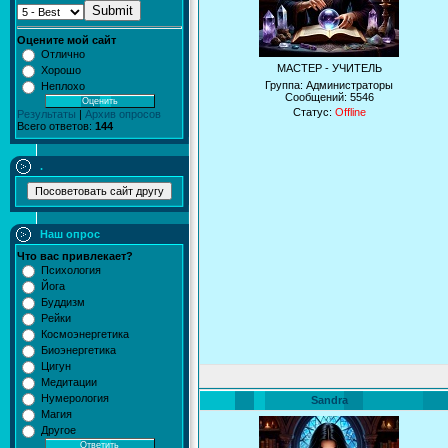
Submit
Оцените мой сайт
Отлично
МАСТЕР - УЧИТЕЛЬ
Хорошо
Группа: Администраторы
Неплохо
Сообщений:
5546
Статус:
Offline
Результаты
|
Архив опросов
Всего ответов:
144
.
Наш опрос
Что вас привлекает?
Психология
Йога
Буддизм
Рейки
Космоэнергетика
Биоэнергетика
Цигун
Медитации
Нумерология
Sandra
Магия
Другое