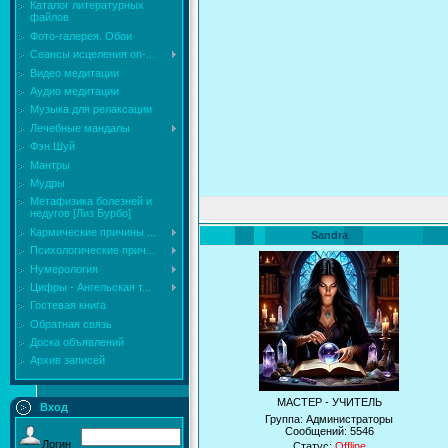
Каталог литературных
файлов
Фото-галерея. Обои
Сеансы исцеления on-...
Видео медитации
Аудио медитации
Музыка для релаксации
Лечебные мандалы
Фэн Шуй
Мантры
Мудры
Mетафизика болезней и
недугов [Лиз Бурбо]
Кармические причины ...
Sandra
Психологические прич...
Нумерология
Цифры - Ангельская т...
Гостевая книга
Обратная связь
Доска объявлений
Архив записей
МАСТЕР - УЧИТЕЛЬ
Вход
Группа: Администраторы
Сообщений:
5546
Логин
Статус:
Offline