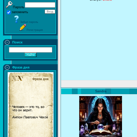
Пароль
запомнить
Забыл пароль
Регистрация
Поиск
Фраза дня
Sandra