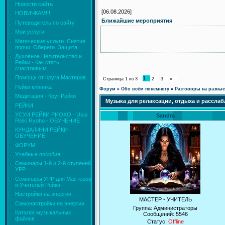
Новости сайта
[06.08.2026]
НОВИЧКАМ!!!
Ближайшие мероприятия
Путеводитель по сайту
Мои услуги
Магические услуги. Снятие
порчи. Обереги. Защита.
Духовное Целительство и
Рейки - Как стать
счастливым
Помощь от Круга Мастеров
1
Страница
1
из
3
2
3
»
Рейки клиника
Форум
»
Обо всём понемногу
»
Разговоры на разны
Медитация - Круг Рейки
Музыка для релаксации, отдыха и рассла
РЕЙКИ
УСУИ РЕЙКИ РИОХО - Usui
Sandra
Reiki Ryoho - ОБУЧЕНИЕ
КУНДАЛИНИ РЕЙКИ-
ОБУЧЕНИЕ
ФОРУМ
Учебные пособия
Семинары 1-й и 2-й ступеней
УРР
Семинары УРР для Мастеров
и Учителей Рейки
Настройки на энергии
МАСТЕР - УЧИТЕЛЬ
Самонастройки на энергии
Группа: Администраторы
Каталог музыкальных
Сообщений:
5546
файлов
Статус:
Offline