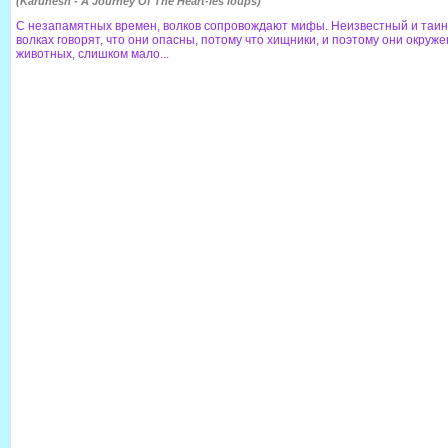
(Karunesh - A Journey Of The Heart-les loups)
С незапамятных времен, волков сопровождают мифы. Неизвестный и таинс
волках говорят, что они опасны, потому что хищники, и поэтому они окруж
животных, слишком мало...