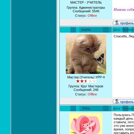
МАСТЕР - УЧИТЕЛЬ
Группа: Администраторы
Измени себя
Сообщений:
5546
Статус:
Offline
marfa
Дата: Четверг
Спасибо, Лю
Мастер (Учитель) УРР-4
Группа: Круг Мастеров
Сообщений:
246
Статус:
Offline
Olha
Дата: Понедел
Пользуюсь П
каждый день.
ставила, пот
это уже мног
время, попро
поставить ег