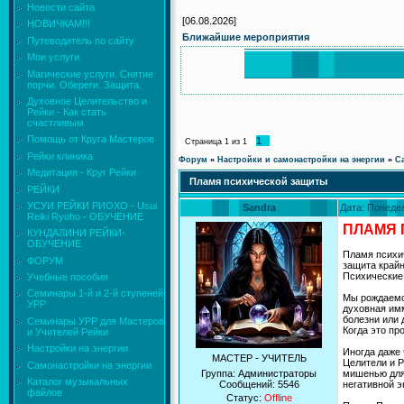
Новости сайта
[06.08.2026]
НОВИЧКАМ!!!
Ближайшие мероприятия
Путеводитель по сайту
Мои услуги
Магические услуги. Снятие
порчи. Обереги. Защита.
Духовное Целительство и
Рейки - Как стать
счастливым
Помощь от Круга Мастеров
1
Страница
1
из
1
Рейки клиника
Форум
»
Настройки и самонастройки на энергии
»
С
Медитация - Круг Рейки
Пламя психической защиты
РЕЙКИ
УСУИ РЕЙКИ РИОХО - Usui
Sandra
Дата: Понедел
Reiki Ryoho - ОБУЧЕНИЕ
ПЛАМЯ 
КУНДАЛИНИ РЕЙКИ-
ОБУЧЕНИЕ
Пламя психич
ФОРУМ
защита крайн
Психические 
Учебные пособия
Семинары 1-й и 2-й ступеней
Мы рождаемся
УРР
духовная им
болезни или 
Семинары УРР для Мастеров
Когда это пр
и Учителей Рейки
Настройки на энергии
Иногда даже 
МАСТЕР - УЧИТЕЛЬ
Целители и Р
Самонастройки на энергии
Группа: Администраторы
мишенью для 
Каталог музыкальных
Сообщений:
5546
негативной э
файлов
Статус:
Offline