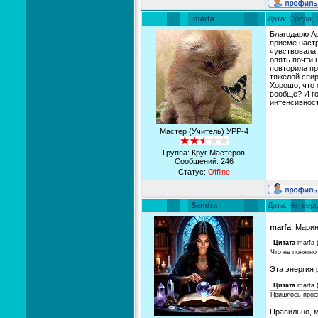
marfa
Дата: Среда, 
Благодарю Ар
приеме настр
чувствовала.
опять почти 
повторила пр
тяжелой спир
Хорошо, что 
вообще? И го
интенсивност
Мастер (Учитель) УРР-4
Группа: Круг Мастеров
Сообщений:
246
Статус:
Offline
Sandra
Дата: Четверг
marfa
, Мари
Цитата
marfa
Что не понятно
Эта энергия 
Цитата
marfa
Пришлось проси
Правильно, 