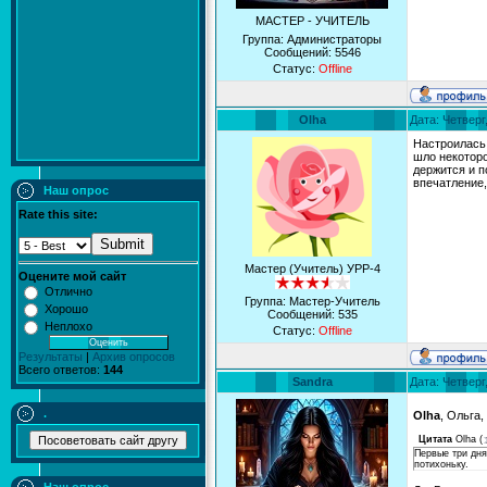
МАСТЕР - УЧИТЕЛЬ
Группа: Администраторы
Сообщений:
5546
Статус:
Offline
Olha
Дата: Четверг
Настроилась 
шло некоторо
держится и п
впечатление,
Наш опрос
Rate this site:
Submit
Мастер (Учитель) УРР-4
Оцените мой сайт
Отлично
Группа: Мастер-Учитель
Хорошо
Сообщений:
535
Неплохо
Статус:
Offline
Результаты
|
Архив опросов
Всего ответов:
144
Sandra
Дата: Четверг
.
Olha
, Ольга,
Цитата
Olha
(
Первые три дня
потихоньку.