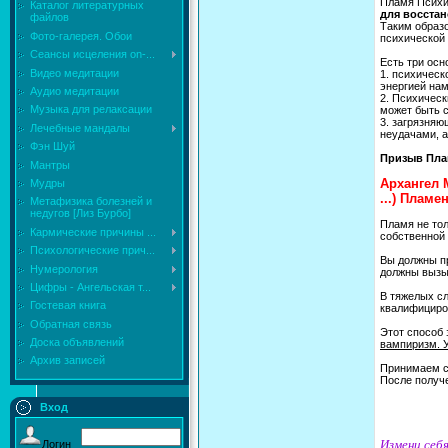
Пламя Психи
Каталог литературных
для восста
файлов
Таким образ
Фото-галерея. Обои
психической
Сеансы исцеления on-...
Есть три осн
Видео медитации
1. психическ
энергией нам
Аудио медитации
2. Психическ
Музыка для релаксации
может быть 
3. загрязняю
Лечебные мандалы
неудачами, 
Фэн Шуй
Призыв Пла
Мантры
Архангел 
Мудры
...) Плам
Mетафизика болезней и
недугов [Лиз Бурбо]
Пламя не тол
Кармические причины ...
собственной 
Психологические прич...
Вы должны п
Нумерология
должны вызыв
Цифры - Ангельская т...
В тяжелых сл
Гостевая книга
квалифициро
Обратная связь
Этот способ
Доска объявлений
вампиризм. У
Архив записей
Принимаем с
После получе
Вход
Измени себя
Логин