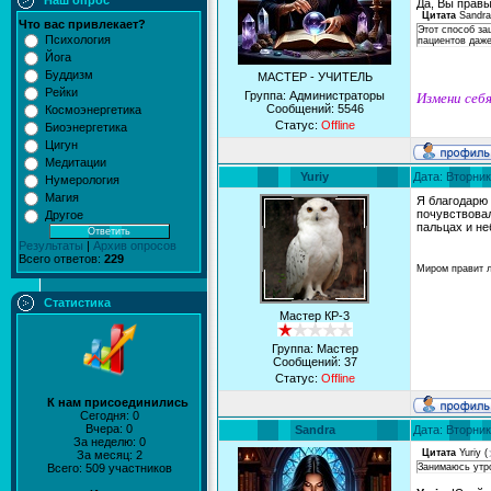
Наш опрос
Да, Вы правы,
Цитата
Sandra
Что вас привлекает?
Этот способ за
Психология
пациентов даже
Йога
Буддизм
МАСТЕР - УЧИТЕЛЬ
Рейки
Группа: Администраторы
Измени себя
Сообщений:
5546
Космоэнергетика
Статус:
Offline
Биоэнергетика
Цигун
Медитации
Yuriy
Дата: Вторник
Нумерология
Магия
Я благодарю
почувствовал
Другое
пальцах и не
Результаты
|
Архив опросов
Всего ответов:
229
Миром правит 
Статистика
Мастер КР-3
Группа: Мастер
Сообщений:
37
Статус:
Offline
К нам присоединились
Сегодня: 0
Вчера: 0
Sandra
Дата: Вторник
За неделю: 0
Цитата
Yuriy
(
За месяц: 2
Всего: 509 участников
Занимаюсь утро