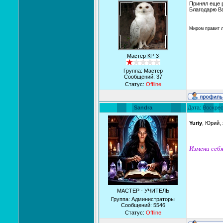
Принял еще р
Благодарю Ва
Миром правит 
Мастер КР-3
Группа: Мастер
Сообщений:
37
Статус:
Offline
Sandra
Дата: Воскрес
Yuriy
, Юрий,
Измени себя
МАСТЕР - УЧИТЕЛЬ
Группа: Администраторы
Сообщений:
5546
Статус:
Offline