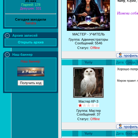
Yuriy
, Юрий,
Из них
Парней: 178
Девушек: 331
Измени себя
Сегодня заходили
Sandra
МАСТЕР - УЧИТЕЛЬ
Архив записей
Группа: Администраторы
Открыть архив
Сообщений:
5546
Статус:
Offline
Наш баннер
Наш баннер:
Yuriy
Дата: Среда, 
Хорошо попр
Миром правит 
Мастер КР-3
Группа: Мастер
Сообщений:
37
Статус:
Offline
Yuriy
Дата: Воскрес