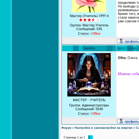
продолжаю та
Но выводы у
развиваешься,
Кроме того, 
Мастер (Учитель) УРР-4
стала замеча
уже совсем п
Группа: Мастер-Учитель
Сообщений:
535
Статус:
Offline
Sandra
Дата: Среда, 
Olha
, Ольга
Измени себя
МАСТЕР - УЧИТЕЛЬ
Группа: Администраторы
Сообщений:
5546
Статус:
Offline
Форум
»
Настройки и самонастройки на энергии
»
С
1
Страница
1
из
1