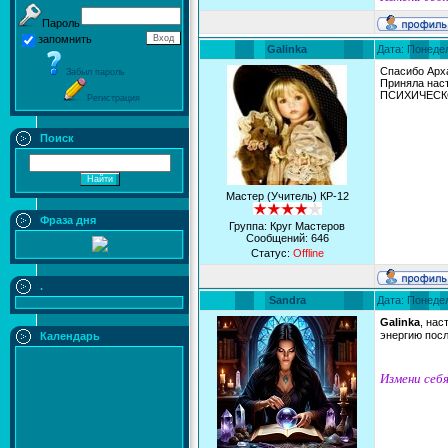
Пароль
запомнить
Galinka
Дата: Понедел
Спасибо Ар
Забыл пароль
Приняла наст
ПСИХИЧЕСКОЙ
Регистрация
Поиск
Мастер (Учитель) КР-12
Фраза дня
Группа: Круг Мастеров
Сообщений:
646
Статус:
Offline
.
Sandra
Дата: Понедел
Galinka
, на
энергию пос
Календарь
Измени себя