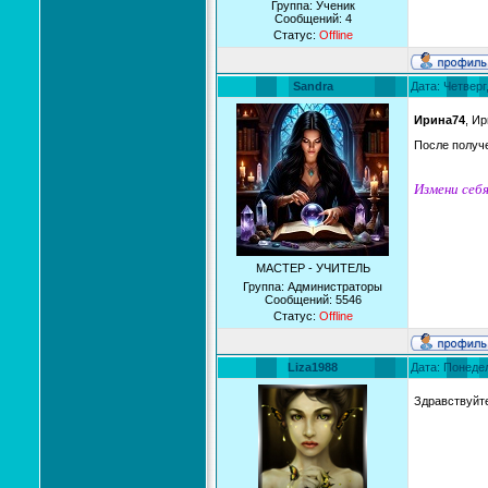
Группа: Ученик
Сообщений:
4
Статус:
Offline
Sandra
Дата: Четверг
Ирина74
, И
После получ
Измени себя
МАСТЕР - УЧИТЕЛЬ
Группа: Администраторы
Сообщений:
5546
Статус:
Offline
Liza1988
Дата: Понедел
Здравствуйт