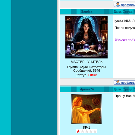
Sandra
Дата: Среда, 
lyuda1463
, 
После получ
Измени себя
МАСТЕР - УЧИТЕЛЬ
Группа: Администраторы
Сообщений:
5546
Статус:
Offline
Ирина74
Дата: Среда, 
Прошу Вас Л
КР-1