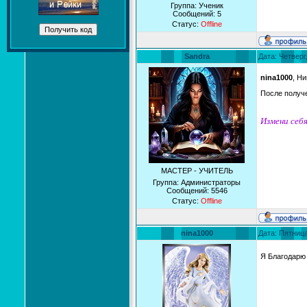
Группа: Ученик
Сообщений:
5
Статус:
Offline
Sandra
Дата: Четверг
nina1000
, Н
После получ
Измени себя
МАСТЕР - УЧИТЕЛЬ
Группа: Администраторы
Сообщений:
5546
Статус:
Offline
nina1000
Дата: Пятница
Я Благодарю