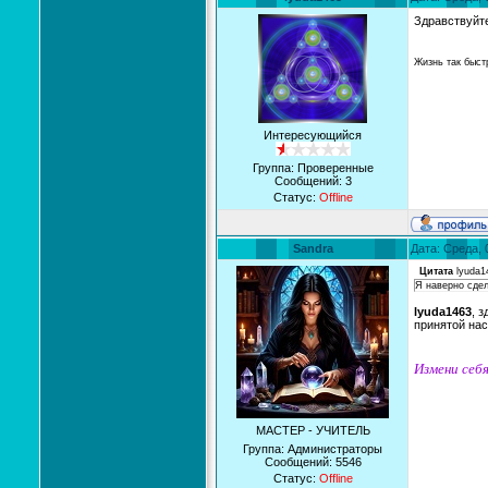
Здравствуйте
Жизнь так быстр
Интересующийся
Группа: Проверенные
Сообщений:
3
Статус:
Offline
Sandra
Дата: Среда, 
Цитата
lyuda1
Я наверно сдел
lyuda1463
, 
принятой нас
Измени себя
МАСТЕР - УЧИТЕЛЬ
Группа: Администраторы
Сообщений:
5546
Статус:
Offline