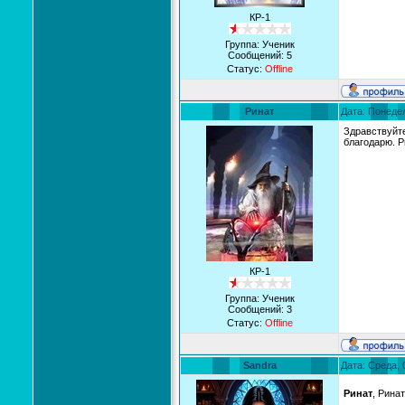
КР-1
Группа: Ученик
Сообщений:
5
Статус:
Offline
Ринат
Дата: Понедел
Здравствуйте
благодарю. Р
КР-1
Группа: Ученик
Сообщений:
3
Статус:
Offline
Sandra
Дата: Среда, 
Ринат
, Рина