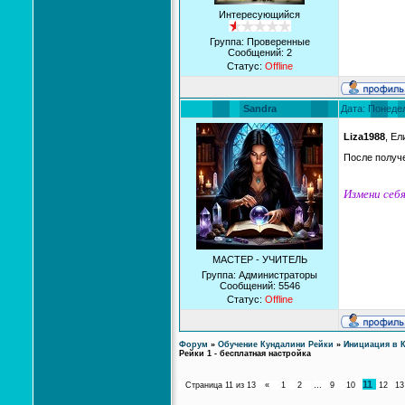
Интересующийся
Группа: Проверенные
Сообщений:
2
Статус:
Offline
Sandra
Дата: Понедел
Liza1988
, Ел
После получ
Измени себя
МАСТЕР - УЧИТЕЛЬ
Группа: Администраторы
Сообщений:
5546
Статус:
Offline
Форум
»
Обучение Кундалини Рейки
»
Инициация в К
Рейки 1 - бесплатная настройка
11
Страница
11
из
13
«
1
2
…
9
10
12
13