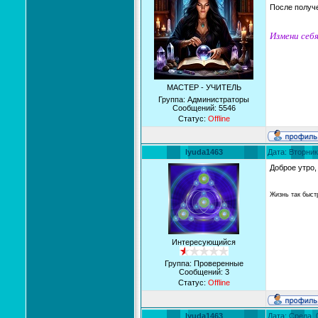
После получ
Измени себя
МАСТЕР - УЧИТЕЛЬ
Группа: Администраторы
Сообщений:
5546
Статус:
Offline
lyuda1463
Дата: Вторник
Доброе утро,
Жизнь так быстр
Интересующийся
Группа: Проверенные
Сообщений:
3
Статус:
Offline
lyuda1463
Дата: Среда, 