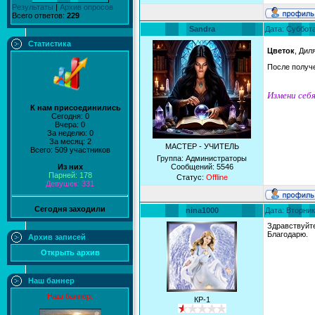
Результаты
|
Архив опросов
Всего ответов:
229
Sandra
Дата: Суббота
Статистика
Цветок
, Дил
После получ
Измени себя
К нам присоединились
Сегодня: 0
Вчера: 0
За неделю: 0
За месяц: 2
МАСТЕР - УЧИТЕЛЬ
Всего: 509 участников
Группа: Администраторы
Из них
Сообщений:
5546
Парней: 178
Статус:
Offline
Девушек: 331
Сегодня заходили
nina1000
Дата: Вторник
Здравствуйте
Благодарю.
Архив записей
Открыть архив
Наш баннер
Наш баннер:
КР-1