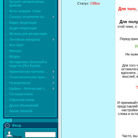
Каталог литературных
Статус:
Offline
файлов
Для того,
Фото-галерея. Обои
Сеансы исцеления on-...
Для полу
Видео медитации
этой теме, о
Аудио медитации
Музыка для релаксации
Перед прин
Лечебные мандалы
Фэн Шуй
П
Мантры
Не нужн
Мудры
Mетафизика болезней и
Для того 
недугов [Лиз Бурбо]
останьтесь
Кармические причины ...
вдохните,
мыслей, в
Психологические прич...
Нумерология
"
Цифры - Ангельская т...
Гостевая книга
Обратная связь
И принимайте
Доска объявлений
представляйт
настройки
Архив записей
слова и ост
Вход
Часто, вы
Логин