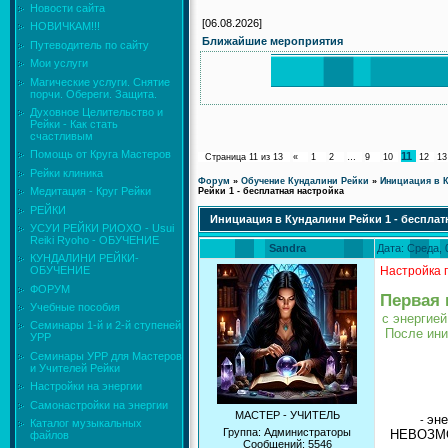
Новости сайта
[06.08.2026]
НОВИЧКАМ!!!
Ближайшие мероприятия
Путеводитель по сайту
Мои услуги
Магические услуги. Снятие
порчи. Обереги. Защита.
Духовное Целительство и
Рейки - Как стать
счастливым
Помощь от Круга Мастеров
11
Страница
11
из
13
«
1
2
…
9
10
12
13
Рейки клиника
Форум
»
Обучение Кундалини Рейки
»
Инициация в К
Медитация - Круг Рейки
Рейки 1 - бесплатная настройка
РЕЙКИ
Инициация в Кундалини Рейки 1 - бесплат
УСУИ РЕЙКИ РИОХО - Usui
Reiki Ryoho - ОБУЧЕНИЕ
Sandra
Дата: Среда, 
КУНДАЛИНИ РЕЙКИ-
Настройка 
ОБУЧЕНИЕ
ФОРУМ
Первая 
Учебные пособия
с энергией
Семинары 1-й и 2-й ступеней
После ини
УРР
Семинары УРР для Мастеров
и Учителей Рейки
Настройки на энергии
Самонастройки на энергии
МАСТЕР - УЧИТЕЛЬ
эне
-
Каталог музыкальных
Группа: Администраторы
НЕВОЗМОЖ
файлов
Сообщений:
5546