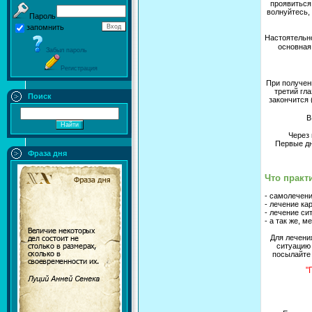
проявиться
волнуйтесь,
Пароль
запомнить
Настоятельн
основная 
Забыл пароль
Регистрация
При получен
третий гла
Поиск
закончится 
В
Через 
Первые дн
Фраза дня
Что практ
- самолечени
- лечение ка
- лечение си
- а так же, м
Для лечения
ситуацию 
посылайте 
"