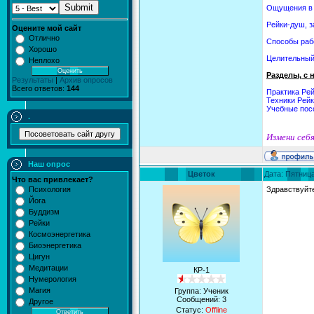
Submit
Ощущения в 
Рейки-душ, з
Оцените мой сайт
Отлично
Способы рабо
Хорошо
Целительный
Неплохо
Разделы, с
Результаты
|
Архив опросов
Всего ответов:
144
Практика Рей
Техники Рей
Учебные пос
.
Измени себя
Наш опрос
Цветок
Дата: Пятница
Что вас привлекает?
Психология
Здравствуйте
Йога
Буддизм
Рейки
Космоэнергетика
Биоэнергетика
Цигун
Медитации
КР-1
Нумерология
Магия
Группа: Ученик
Сообщений:
3
Другое
Статус:
Offline