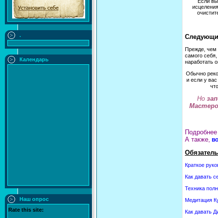
Если вы
исцеления
очистит
.
Следующи
Прежде, чем 
самого себя
Календарь
наработать о
Обычно реко
и если у вас
чт
Но
за
Мастер
Подробнее 
А также,
во
Обязатель
Краткое руко
Как давать с
Техника полн
Наш опрос
Медитация Ку
Rate this site:
Как давать 