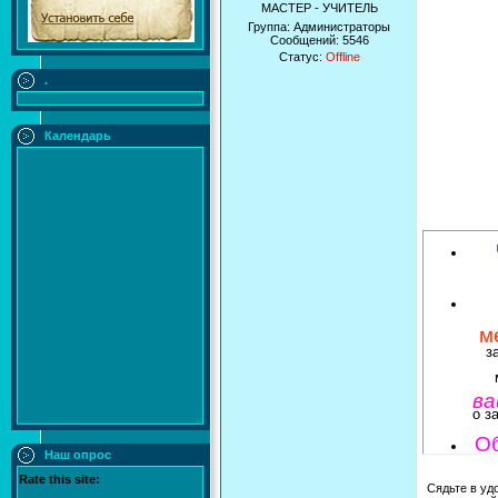
МАСТЕР - УЧИТЕЛЬ
Группа: Администраторы
Сообщений:
5546
Статус:
Offline
.
Календарь
м
з
ва
о з
Об
Наш опрос
на
Rate this site:
Сядьте в уд