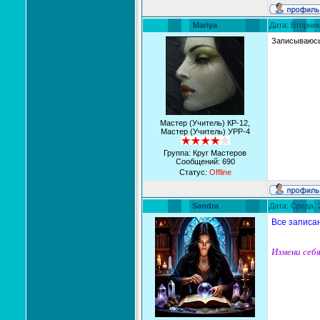
Mariya
Дата: Вторник
Записываюс
Мастер (Учитель) КР-12,
Мастер (Учитель) УРР-4
Группа: Круг Мастеров
Сообщений:
690
Статус:
Offline
Sandra
Дата: Среда, 
Все записа
Измени себя