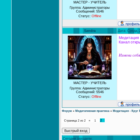
МАСТЕР - УЧИТЕЛЬ
Группа: Администраторы
Сообщений:
5546
Статус:
Offline
Sandra
Дата: Среда, 
Медитация 
Канал откры
Измени себя
МАСТЕР - УЧИТЕЛЬ
Группа: Администраторы
Сообщений:
5546
Статус:
Offline
Форум
»
Медитативная практика
»
Медитация - Круг 
2
Страница
2
из
2
«
1
Сегодня заходили: