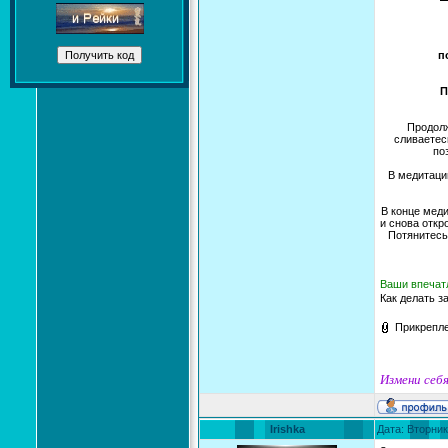
п
П
Продолж
сливаетес
по
В медитаци
В конце меди
и снова откр
Потянитесь
Ваши впечатл
Как делать з
Прикрепл
Измени себя
Irishka
Дата: Вторник