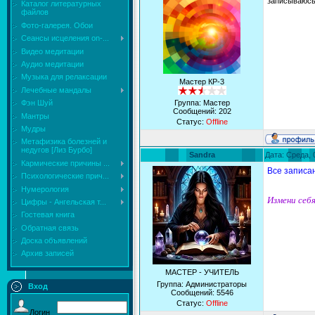
записываюс
Каталог литературных
файлов
Фото-галерея. Обои
Сеансы исцеления on-...
Видео медитации
Аудио медитации
Музыка для релаксации
Мастер КР-3
Лечебные мандалы
Группа: Мастер
Фэн Шуй
Сообщений:
202
Мантры
Статус:
Offline
Мудры
Mетафизика болезней и
недугов [Лиз Бурбо]
Sandra
Дата: Среда, 
Кармические причины ...
Все записа
Психологические прич...
Нумерология
Измени себя
Цифры - Ангельская т...
Гостевая книга
Обратная связь
Доска объявлений
Архив записей
МАСТЕР - УЧИТЕЛЬ
Группа: Администраторы
Вход
Сообщений:
5546
Статус:
Offline
Логин