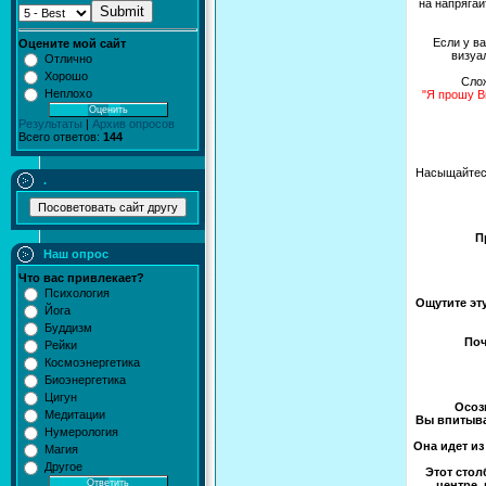
на напрягай
Submit
Если у в
Оцените мой сайт
визуа
Отлично
Хорошо
Слож
Неплохо
"Я прошу В
Результаты
|
Архив опросов
Всего ответов:
144
Насыщайтесь
.
П
Наш опрос
Что вас привлекает?
Психология
Ощутите эту
Йога
Буддизм
Поч
Рейки
Космоэнергетика
Биоэнергетика
Цигун
Осоз
Медитации
Вы впитыва
Нумерология
Она идет из
Магия
Другое
Этот стол
центре,