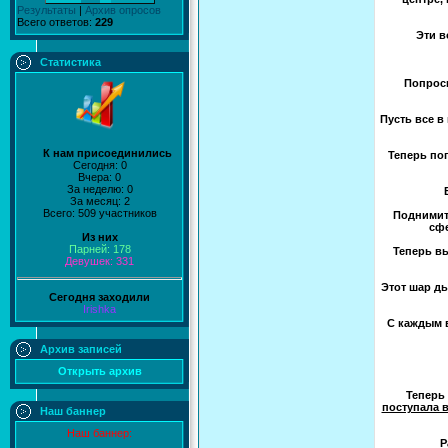
Результаты
|
Архив опросов
Всего ответов:
229
Эти в
Статистика
Попроси
Пусть все в
К нам присоединились
Теперь по
Сегодня: 0
Вчера: 0
За неделю: 0
За месяц: 2
Всего: 509 участников
Поднимите
сфе
Из них
Парней: 178
Теперь вы
Девушек: 331
Этот шар ды
Сегодня заходили
Irishka
С каждым 
Архив записей
Открыть архив
Теперь
поступала 
Наш баннер
Наш баннер:
Р