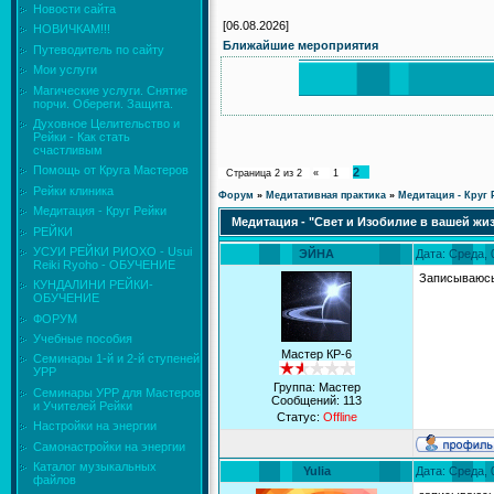
Новости сайта
[06.08.2026]
НОВИЧКАМ!!!
Ближайшие мероприятия
Путеводитель по сайту
Мои услуги
Магические услуги. Снятие
порчи. Обереги. Защита.
Духовное Целительство и
Рейки - Как стать
счастливым
Помощь от Круга Мастеров
2
Страница
2
из
2
«
1
Рейки клиника
Форум
»
Медитативная практика
»
Медитация - Круг 
Медитация - Круг Рейки
Медитация - "Свет и Изобилие в вашей жи
РЕЙКИ
УСУИ РЕЙКИ РИОХО - Usui
ЭЙНА
Дата: Среда, 
Reiki Ryoho - ОБУЧЕНИЕ
Записываюс
КУНДАЛИНИ РЕЙКИ-
ОБУЧЕНИЕ
ФОРУМ
Учебные пособия
Мастер КР-6
Семинары 1-й и 2-й ступеней
УРР
Группа: Мастер
Семинары УРР для Мастеров
Сообщений:
113
и Учителей Рейки
Статус:
Offline
Настройки на энергии
Самонастройки на энергии
Каталог музыкальных
Yulia
Дата: Среда, 
файлов