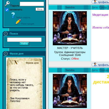
Пароль
Sandra
Дата: Среда, 
запомнить
Медитация 
Забыл пароль
Регистрация
Измени себя
Поиск
МАСТЕР - УЧИТЕЛЬ
Группа: Администраторы
Фраза дня
Сообщений:
5546
Статус:
Offline
Sandra
Дата: Понедел
дистан