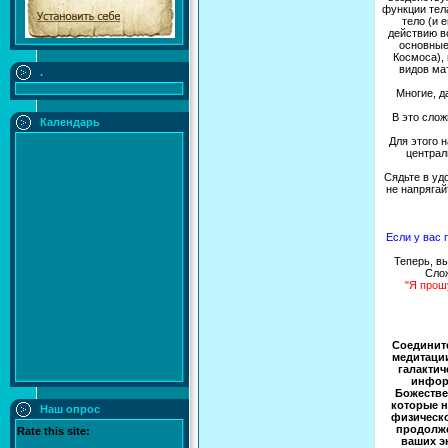
функции тела
тело (и 
действию вс
основные
Космоса),
видов мат
.
Многие, д
В это сло
Календарь
Для этого 
централ
Сядьте в уд
не напрягай
Если у вас 
Теперь, в
Слож
"Я прош
Соедините
медитации
галактич
информ
Божестве
которые 
Наш опрос
физическо
продолже
Rate this site:
ваших э