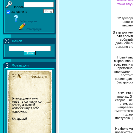
тоже случ
Пароль
запомнить
12 декабря
Забыл пароль
своего
выравн
Регистрация
В эти дни же
эти событ
событий 
Поиск
дальнейшей
связано с 
Новый инф
выравнивани
всех тел, и 
Фраза дня
временно 
происходит,
состоит
происходит 
быстро ос
Те же, кто
планах. Э
старое – н
этом, ис
направлен
вместо того
год в
поступающи
На фоне уг
воздействуя