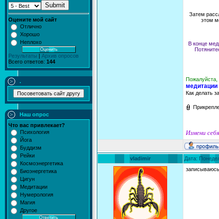
Submit
Затем рассл
Оцените мой сайт
этом м
Отлично
Хорошо
Неплохо
В конце мед
Потянитес
Результаты
|
Архив опросов
Всего ответов:
144
Пожалуйста, 
.
медитации
Как делать з
Прикрепл
Наш опрос
Что вас привлекает?
Психология
Измени себя
Йога
Буддизм
Рейки
vladimir
Дата: Понедел
Космоэнергетика
записываюс
Биоэнергетика
Цигун
Медитации
Нумерология
Магия
Другое