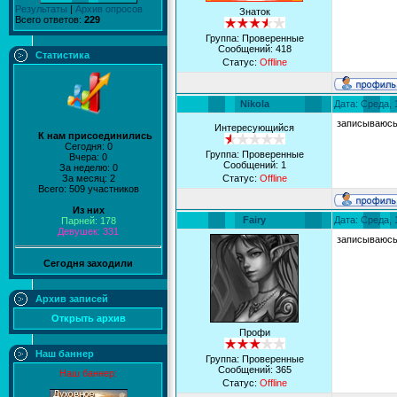
Результаты
|
Архив опросов
Знаток
Всего ответов:
229
Группа: Проверенные
Сообщений:
418
Статистика
Статус:
Offline
Nikola
Дата: Среда, 
записываюс
Интересующийся
К нам присоединились
Сегодня: 0
Группа: Проверенные
Вчера: 0
Сообщений:
1
За неделю: 0
За месяц: 2
Статус:
Offline
Всего: 509 участников
Из них
Fairy
Дата: Среда, 
Парней: 178
Девушек: 331
записываюс
Сегодня заходили
Архив записей
Открыть архив
Профи
Наш баннер
Группа: Проверенные
Сообщений:
365
Наш баннер:
Статус:
Offline