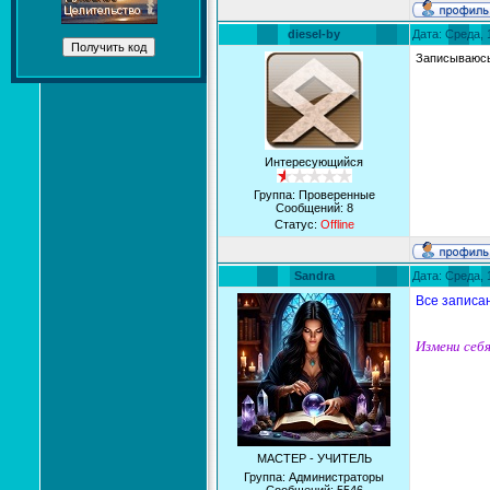
diesel-by
Дата: Среда, 
Записываюсь
Интересующийся
Группа: Проверенные
Сообщений:
8
Статус:
Offline
Sandra
Дата: Среда, 
Все записа
Измени себя
МАСТЕР - УЧИТЕЛЬ
Группа: Администраторы