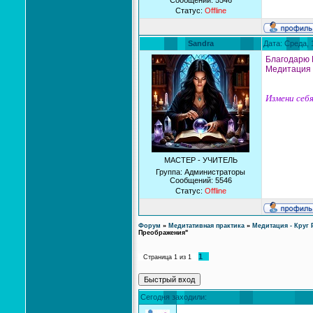
Сообщений:
5546
Статус:
Offline
Sandra
Дата: Среда, 
Благодарю 
Медитация 
Измени себя
МАСТЕР - УЧИТЕЛЬ
Группа: Администраторы
Сообщений:
5546
Статус:
Offline
Форум
»
Медитативная практика
»
Медитация - Круг 
Преображения"
1
Страница
1
из
1
Сегодня заходили: