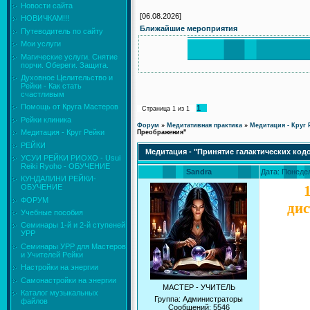
Новости сайта
[06.08.2026]
НОВИЧКАМ!!!
Ближайшие мероприятия
Путеводитель по сайту
Мои услуги
Магические услуги. Снятие
порчи. Обереги. Защита.
Духовное Целительство и
Рейки - Как стать
счастливым
Помощь от Круга Мастеров
1
Страница
1
из
1
Рейки клиника
Форум
»
Медитативная практика
»
Медитация - Круг 
Медитация - Круг Рейки
Преображения"
РЕЙКИ
Медитация - "Принятие галактических ко
УСУИ РЕЙКИ РИОХО - Usui
Reiki Ryoho - ОБУЧЕНИЕ
Sandra
Дата: Понедел
КУНДАЛИНИ РЕЙКИ-
ОБУЧЕНИЕ
ФОРУМ
дис
Учебные пособия
Семинары 1-й и 2-й ступеней
УРР
Семинары УРР для Мастеров
и Учителей Рейки
Настройки на энергии
Самонастройки на энергии
МАСТЕР - УЧИТЕЛЬ
Каталог музыкальных
Группа: Администраторы
файлов
Сообщений:
5546