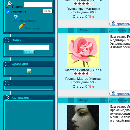
Мастер (Учитель) УРР-4
Пароль
Группа: Круг Мастеров
запомнить
Сообщений:
690
Статус:
Offline
Забыл пароль
Регистрация
Olha
Дата: Среда, 
Благодарю Р
Поиск
медитации "Р
Увидела паде
А потом засн
Фраза дня
Мастер (Учитель) УРР-4
Группа: Мастер-Учитель
Сообщений:
535
.
Статус:
Offline
Календарь
Mariya
Дата: Воскрес
Благодарю Лю
время медита
пульсировать
меня, не пок
и спокойстви