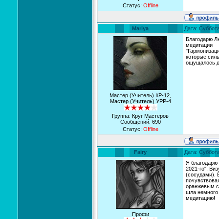
Статус:
Offline
Mariya
Дата: Суббота
Благодарю Л
медитации
"Гармонизаци
которые силь
ощущалось д
Мастер (Учитель) КР-12,
Мастер (Учитель) УРР-4
Группа: Круг Мастеров
Сообщений:
690
Статус:
Offline
Fairy
Дата: Суббота
Я благодарю 
2021-го". В
(сосудами). 
почувствовал
оранжевым св
шла немного 
медитацию!
Профи