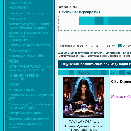
Новости сайта
[06.08.2026]
НОВИЧКАМ!!!
Ближайшие мероприятия
Путеводитель по сайту
Мои услуги
Магические услуги. Снятие
порчи. Обереги. Защита.
Духовное Целительство и
Рейки - Как стать
счастливым
Помощь от Круга Мастеров
95
Страница
95
из
98
«
1
2
…
93
94
96
97
Рейки клиника
Форум
»
Медитативная практика
»
Медитация - Круг 
Медитация - Круг Рейки
(Впечатления от общей дистанционной медитации Рейки)
РЕЙКИ
Ощущения, возникающие при медитации 
УСУИ РЕЙКИ РИОХО - Usui
Reiki Ryoho - ОБУЧЕНИЕ
Sandra
Дата: Пятница
КУНДАЛИНИ РЕЙКИ-
ОБУЧЕНИЕ
Olha
,
Diamo
ФОРУМ
Учебные пособия
Семинары 1-й и 2-й ступеней
Измени себя
УРР
Семинары УРР для Мастеров
и Учителей Рейки
Настройки на энергии
Самонастройки на энергии
МАСТЕР - УЧИТЕЛЬ
Каталог музыкальных
Группа: Администраторы
файлов
Сообщений:
5546