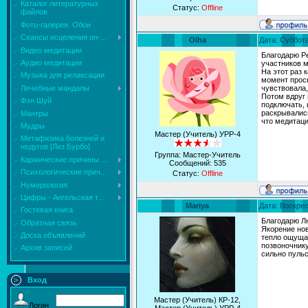
Каталог литературных
Статус:
Offline
файлов
Фото-галерея. Обои
Сеансы исцеления on-...
Olha
Дата: Суббота
Видео медитации
Благодарю Р
Аудио медитации
участников м
На этот раз 
Музыка для релаксации
момент просн
Лечебные мандалы
чувствовала,
Потом вдруг 
Фэн Шуй
подключать, 
раскрывались
Мантры
что медитаци
Мудры
Мастер (Учитель) УРР-4
Mетафизика болезней и
недугов [Лиз Бурбо]
Группа: Мастер-Учитель
Кармические причины ...
Сообщений:
535
Психологические прич...
Статус:
Offline
Нумерология
Цифры - Ангельская т...
Mariya
Дата: Воскрес
Гостевая книга
Благодарю Л
Обратная связь
Якорение нов
Доска объявлений
тепло ощущал
позвоночнику
Архив записей
сильно пульс
Вход
Мастер (Учитель) КР-12,
Логин