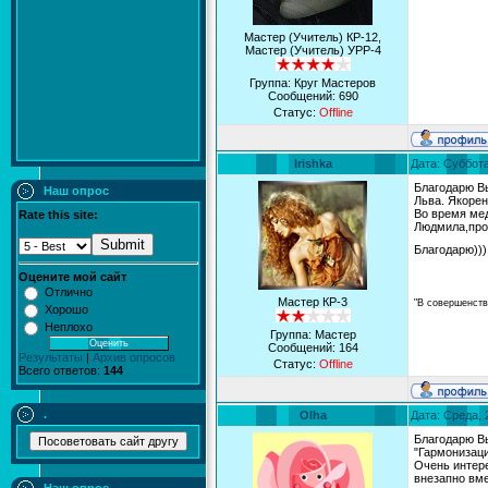
Мастер (Учитель) КР-12,
Мастер (Учитель) УРР-4
Группа: Круг Мастеров
Сообщений:
690
Статус:
Offline
Irishka
Дата: Суббота
Благодарю В
Наш опрос
Льва. Якоре
Во время ме
Rate this site:
Людмила,прош
Submit
Благодарю))
Оцените мой сайт
Отлично
Мастер КР-3
"В совершенств
Хорошо
Неплохо
Группа: Мастер
Сообщений:
164
Результаты
|
Архив опросов
Статус:
Offline
Всего ответов:
144
.
Olha
Дата: Среда, 
Благодарю В
"Гармонизаци
Очень интере
внезапно вм