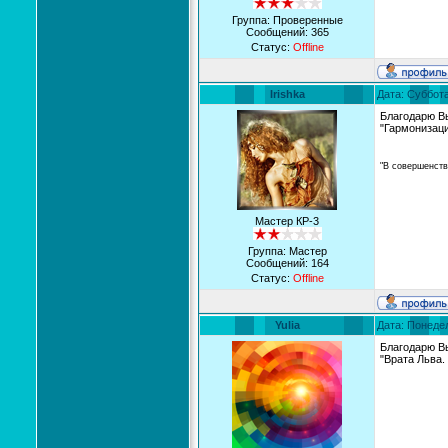
Группа: Проверенные
Сообщений:
365
Статус:
Offline
Irishka
Дата: Суббота
Благодарю В
"Гармонизаци
"В совершенств
Мастер КР-3
Группа: Мастер
Сообщений:
164
Статус:
Offline
Yulia
Дата: Понедел
Благодарю В
"Врата Льва.