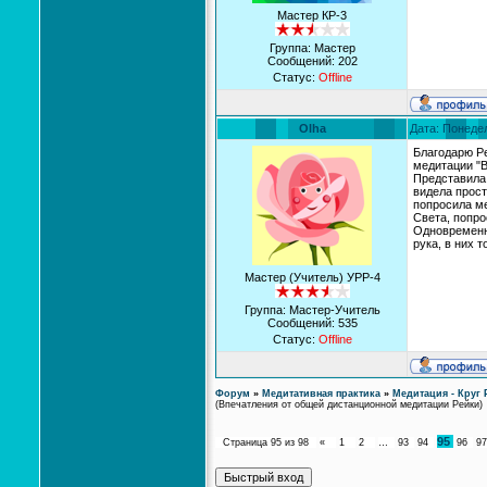
Мастер КР-3
Группа: Мастер
Сообщений:
202
Статус:
Offline
Olha
Дата: Понедел
Благодарю Р
медитации "В
Представила 
видела прост
попросила ме
Света, попро
Одновременно
рука, в них 
Мастер (Учитель) УРР-4
Группа: Мастер-Учитель
Сообщений:
535
Статус:
Offline
Форум
»
Медитативная практика
»
Медитация - Круг 
(Впечатления от общей дистанционной медитации Рейки)
95
Страница
95
из
98
«
1
2
…
93
94
96
97