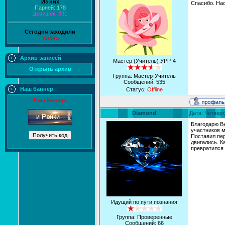
Из них
Спасибо. Нас
Парней: 178
Девушек: 331
Сегодня заходили
Sandra
Архив записей
Мастер (Учитель) УРР-4
Открыть архив
Группа: Мастер-Учитель
Сообщений:
535
Наш баннер
Статус:
Offline
Наш баннер:
Diamond
Дата: Четверг
Благодарю В
участников м
Поставил пер
двигались. К
превратился 
Идущий по пути познания
Группа: Проверенные
Сообщений:
66