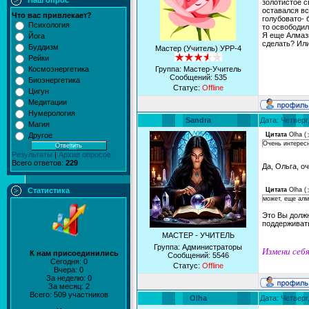
Наш опрос
золотистое с
оставался вс
Что вас привлекает?
голубовато- 
Психология
то освободил
Я еще Алмазы
Йога
сделать? Ил
Буддизм
Мастер (Учитель) УРР-4
Рейки
Космоэнергетика
Группа: Мастер-Учитель
Сообщений:
535
Биоэнергетика
Статус:
Offline
Цигун
Медитации
Нумерология
Sandra
Дата: Четверг
Магия
Другое
Цитата
Olha
(
Очень интерес
Результаты
|
Архив опросов
Всего ответов:
229
Да, Ольга, о
Статистика
Цитата
Olha
(
может, еще алм
Это Вы должн
поддерживат
МАСТЕР - УЧИТЕЛЬ
Группа: Администраторы
Измени себя
К нам присоединились
Сообщений:
5546
Сегодня: 0
Статус:
Offline
Вчера: 0
За неделю: 0
За месяц: 2
Всего: 509 участников
Olha
Дата: Четверг