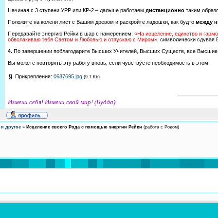
Начиная с 3 ступени УРР или КР-2 – дальше работаем
дистанционно
таким образ
Положите на колени лист с Вашим древом и раскройте ладошки, как будто
между н
Передавайте энергию Рейки в шар с намерением:
«На исцеление, единство и гарм
обволакиваю тебя Светом и Любовью и отпускаю с Миром»
, символически сдувая 
4.
По завершении поблагодарите Высших Учителей, Высших Существ, все Высшие 
Вы можете повторять эту работу вновь, если чувствуете необходимость в этом.
Прикрепления:
0687695.jpg
(9.7 Kb)
Измени себя! Измени свой мир! (Будда)
 и другое
»
Исцеление своего Рода с помощью энергии Рейки
(работа с Родом)