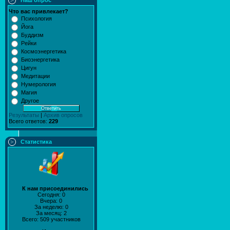
Наш опрос
Что вас привлекает?
Психология
Йога
Буддизм
Рейки
Космоэнергетика
Биоэнергетика
Цигун
Медитации
Нумерология
Магия
Другое
Результаты
|
Архив опросов
Всего ответов:
229
Статистика
К нам присоединились
Сегодня: 0
Вчера: 0
За неделю: 0
За месяц: 2
Всего: 509 участников