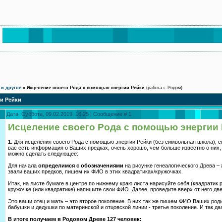
 и другое
»
Исцеление своего Рода с помощью энергии Рейки
(работа с Родом)
и Рейки
Дата: Суббота, 09.02.2019, 16:25 | Сообщение #
1
Исцеление своего Рода с помощью энергии
1.
Для исцеления своего Рода с помощью энергии Рейки (без символьная школа), с
вас есть информация о Ваших предках, очень хорошо, чем больше известно о них, 
можно сделать следующее:
Для начала
определимся с обозначениями
на рисунке генеалогического Древа –
звали ваших предков, пишем их ФИО в этих квадратиках/кружочках.
Итак, на листе бумаге в центре по нижнему краю листа нарисуйте себя (квадратик
кружочке (или квадратике) напишите свои ФИО. Далее, проведите вверх от него две
Это ваши отец и мать – это второе поколение. В них так же пишем ФИО Ваших родит
бабушки и дедушки по материнской и отцовской линии - третье поколение. И так да
В итоге получаем в Родовом Древе 127 человек: