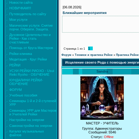
Новости сайта
[06.08.2026]
НОВИЧКАМ!!!
Ближайшие мероприятия
Путеводитель по сайту
Мои услуги
Магические услуги. Снятие
порчи. Обереги. Защита.
Духовное Целительство и
Рейки - Как стать
счастливым
Помощь от Круга Мастеров
1
Страница
1
из
1
Рейки клиника
Форум
»
Техники и практика Рейки
»
Практика Рейки
Медитация - Круг Рейки
Исцеление своего Рода с помощью энерги
РЕЙКИ
УСУИ РЕЙКИ РИОХО - Usui
Sandra
Reiki Ryoho - ОБУЧЕНИЕ
КУНДАЛИНИ РЕЙКИ-
ОБУЧЕНИЕ
ФОРУМ
Учебные пособия
Семинары 1-й и 2-й ступеней
УРР
Семинары УРР для Мастеров
и Учителей Рейки
Настройки на энергии
МАСТЕР - УЧИТЕЛЬ
Самонастройки на энергии
Группа: Администраторы
Каталог музыкальных
Сообщений:
5546
файлов
Статус:
Offline