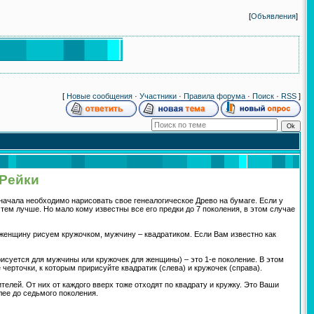
[
Объявления
]
[
Новые сообщения
·
Участники
·
Правила форума
·
Поиск
·
RSS
]
 Рейки
начала необходимо нарисовать свое генеалогическое Древо на бумаге. Если у
тем лучше. Но мало кому известны все его предки до 7 поколения, в этом случае
 женщину рисуем кружочком, мужчину – квадратиком. Если Вам известно как
 рисуется для мужчины или кружочек для женщины) – это 1-е поколение. В этом
 черточки, к которым пририсуйте квадратик (слева) и кружочек (справа).
елей. От них от каждого вверх тоже отходят по квадрату и кружку. Это Ваши
лее до седьмого поколения.