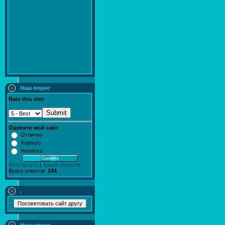
Наш опрос
Rate this site:
Submit
Оцените мой сайт
Отлично
Хорошо
Неплохо
Результаты
|
Архив опросов
Всего ответов:
144
.