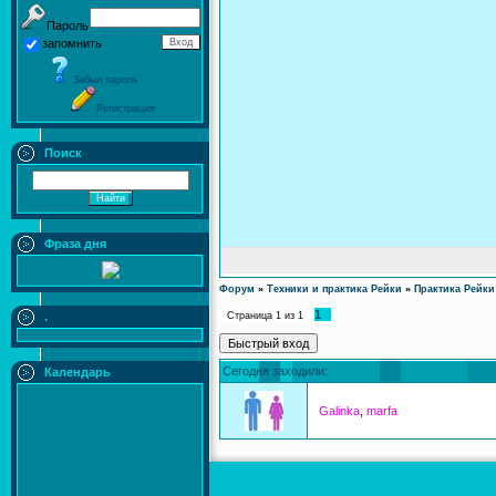
Пароль
запомнить
Забыл пароль
Регистрация
Поиск
Фраза дня
Форум
»
Техники и практика Рейки
»
Практика Рейки
1
.
Страница
1
из
1
Сегодня заходили:
Календарь
Galinka
,
marfa