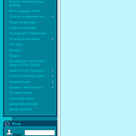
Каталог литературных
файлов
Фото-галерея. Обои
Сеансы исцеления on-...
Видео медитации
Аудио медитации
Музыка для релаксации
Лечебные мандалы
Фэн Шуй
Мантры
Мудры
Mетафизика болезней и
недугов [Лиз Бурбо]
Кармические причины ...
Психологические прич...
Нумерология
Цифры - Ангельская т...
Гостевая книга
Обратная связь
Доска объявлений
Архив записей
Вход
Логин