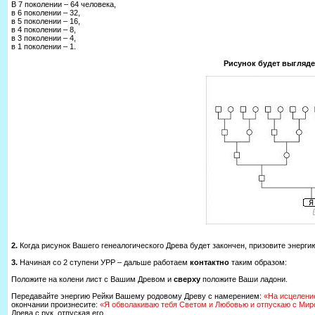
В 7 поколении – 64 человека,
в 6 поколении – 32,
в 5 поколении – 16,
в 4 поколении – 8,
в 3 поколении – 4,
в 1 поколении – 1.
Рисунок будет выгляде
2.
Когда рисунок Вашего генеалогического Древа будет закончен, призовите энерги
3.
Начиная со 2 ступени УРР – дальше работаем
контактно
таким образом:
Положите на колени лист с Вашим Древом и
сверху
положите Ваши ладони.
Передавайте энергию Рейки Вашему родовому Древу с намерением:
«На исцелени
окончании произнесите:
«Я обволакиваю тебя Светом и Любовью и отпускаю с Ми
Древа с рук, отпуская его.