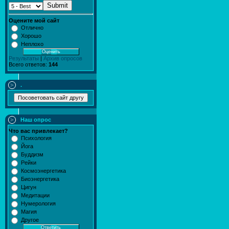
Submit
Оцените мой сайт
Отлично
Хорошо
Неплохо
Результаты
|
Архив опросов
Всего ответов:
144
.
Наш опрос
Что вас привлекает?
Психология
Йога
Буддизм
Рейки
Космоэнергетика
Биоэнергетика
Цигун
Медитации
Нумерология
Магия
Другое