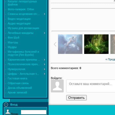
Каталог литературных
файлов
Фото-галерея. Обои
Сеансы исцеления on-...
Видео медитации
Аудио медитации
Музыка для релаксации
Лечебные мандалы
Фэн Шуй
Мантры
Мудры
Mетафизика болезней и
недугов [Лиз Бурбо]
« Пре
Кармические причины ...
Психологические прич...
Всего комментариев
:
0
Нумерология
Цифры - Ангельская т...
Войдите:
Гостевая книга
Обратная связь
Доска объявлений
Архив записей
Отправить
Вход
Логин