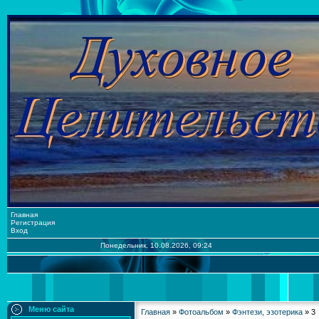
Главная
Регистрация
Вход
Понедельник, 10.08.2026, 09:24
Меню сайта
Главная
»
Фотоальбом
»
Фэнтези, эзотерика
» 3