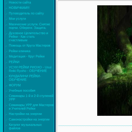
Новости сайта
НОВИЧКАМ!!!
Путеводитель по сайту
Мои услуги
Магические услуги. Снятие
порчи. Обереги. Защита.
Духовное Целительство и
Рейки - Как стать
счастливым
Помощь от Круга Мастеров
Рейки клиника
Медитация - Круг Рейки
РЕЙКИ
УСУИ РЕЙКИ РИОХО - Usui
Reiki Ryoho - ОБУЧЕНИЕ
КУНДАЛИНИ РЕЙКИ-
ОБУЧЕНИЕ
ФОРУМ
Учебные пособия
Семинары 1-й и 2-й ступеней
УРР
Семинары УРР для Мастеров
и Учителей Рейки
Настройки на энергии
Самонастройки на энергии
Каталог музыкальных
файлов