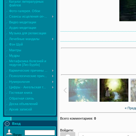
Каталог литературных
файлов
Фото-галерея. Обои
Сеансы исцеления on-...
Видео медитации
Аудио медитации
Музыка для релаксации
Лечебные мандалы
Фэн Шуй
Мантры
Мудры
Mетафизика болезней и
недугов [Лиз Бурбо]
Кармические причины ...
Психологические прич...
Нумерология
Цифры - Ангельская т...
Гостевая книга
Обратная связь
Доска объявлений
« Пре
Архив записей
Всего комментариев
:
0
Вход
Войдите:
Логин