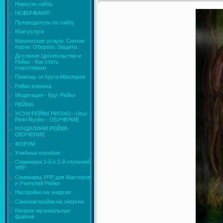
Новости сайта
НОВИЧКАМ!!!
Путеводитель по сайту
Мои услуги
Магические услуги. Снятие
порчи. Обереги. Защита.
Духовное Целительство и
Рейки - Как стать
счастливым
Помощь от Круга Мастеров
Рейки клиника
Медитация - Круг Рейки
РЕЙКИ
УСУИ РЕЙКИ РИОХО - Usui
Reiki Ryoho - ОБУЧЕНИЕ
КУНДАЛИНИ РЕЙКИ-
ОБУЧЕНИЕ
ФОРУМ
Учебные пособия
Семинары 1-й и 2-й ступеней
УРР
Семинары УРР для Мастеров
и Учителей Рейки
Настройки на энергии
Самонастройки на энергии
Каталог музыкальных
файлов