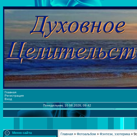
Главная
Регистрация
Вход
Понедельник, 10.08.2026, 09:42
Меню сайта
Главная
»
Фотоальбом
»
Фэнтези, эзотерика
» 9c