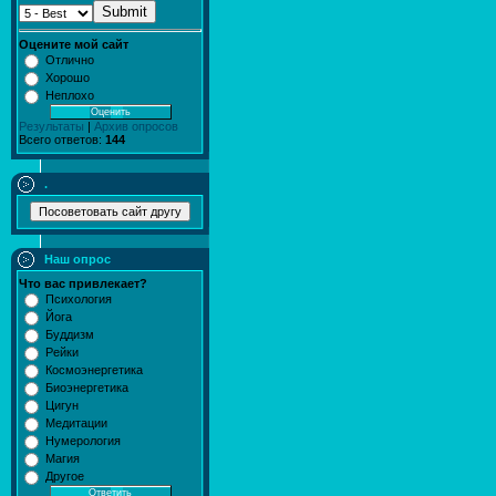
Submit
Оцените мой сайт
Отлично
Хорошо
Неплохо
Результаты
|
Архив опросов
Всего ответов:
144
.
Наш опрос
Что вас привлекает?
Психология
Йога
Буддизм
Рейки
Космоэнергетика
Биоэнергетика
Цигун
Медитации
Нумерология
Магия
Другое