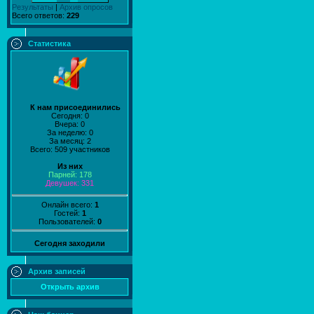
Результаты
|
Архив опросов
Всего ответов:
229
Статистика
К нам присоединились
Сегодня: 0
Вчера: 0
За неделю: 0
За месяц: 2
Всего: 509 участников
Из них
Парней: 178
Девушек: 331
Онлайн всего:
1
Гостей:
1
Пользователей:
0
Сегодня заходили
Архив записей
Открыть архив