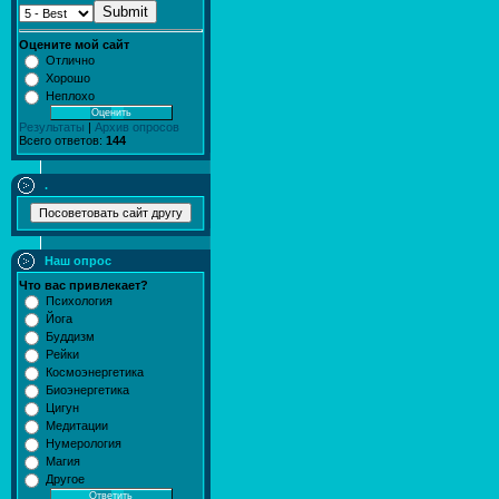
Submit
Оцените мой сайт
Отлично
Хорошо
Неплохо
Результаты
|
Архив опросов
Всего ответов:
144
.
Наш опрос
Что вас привлекает?
Психология
Йога
Буддизм
Рейки
Космоэнергетика
Биоэнергетика
Цигун
Медитации
Нумерология
Магия
Другое