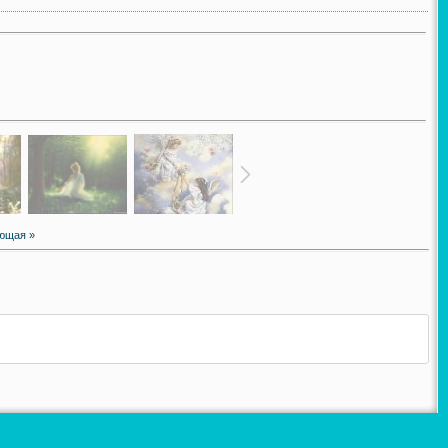
ющая »