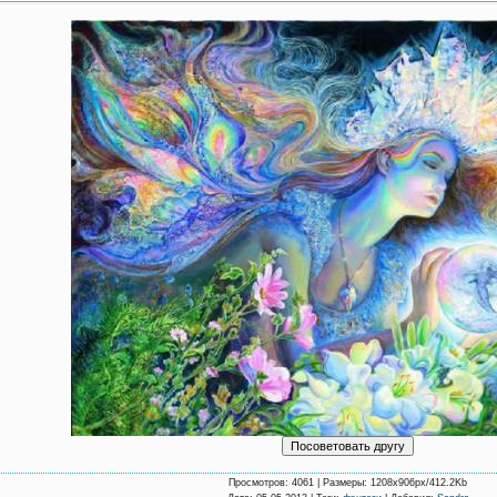
Просмотров
: 4061 |
Размеры
: 1208x906px/412.2Kb