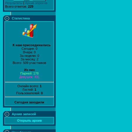
Результаты
|
Архив опросов
Всего ответов:
229
Статистика
К нам присоединились
Сегодня: 0
Вчера: 0
За неделю: 0
За месяц: 2
Всего: 509 участников
Из них
Парней: 178
Девушек: 331
Онлайн всего:
1
Гостей:
1
Пользователей:
0
Сегодня заходили
Архив записей
Открыть архив