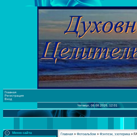
Главная
Регистрация
Вход
Четверг, 06.08.2026, 12:01
Меню сайта
Главная
»
Фотоальбом
»
Фэнтези, эзотерика
» F