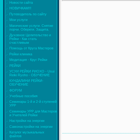
Новости сайта
НОВИЧКАМ!!!
Путеводитель по сайту
Мои услуги
Магические услуги. Снятие
порчи. Обереги. Защита.
Духовное Целительство и
Рейки - Как стать
счастливым
Помощь от Круга Мастеров
Рейки клиника
Медитация - Круг Рейки
РЕЙКИ
УСУИ РЕЙКИ РИОХО - Usui
Reiki Ryoho - ОБУЧЕНИЕ
КУНДАЛИНИ РЕЙКИ-
ОБУЧЕНИЕ
ФОРУМ
Учебные пособия
Семинары 1-й и 2-й ступеней
УРР
Семинары УРР для Мастеров
и Учителей Рейки
Настройки на энергии
Самонастройки на энергии
Каталог музыкальных
файлов