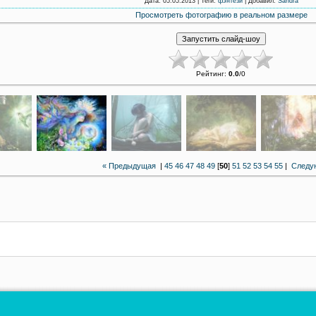
Дата
: 05.05.2013 |
Теги
:
фэнтези
|
Добавил
:
Sandra
Просмотреть фотографию в реальном размере
Рейтинг
:
0.0
/
0
« Предыдущая
|
45
46
47
48
49
[
50
]
51
52
53
54
55
|
Следу