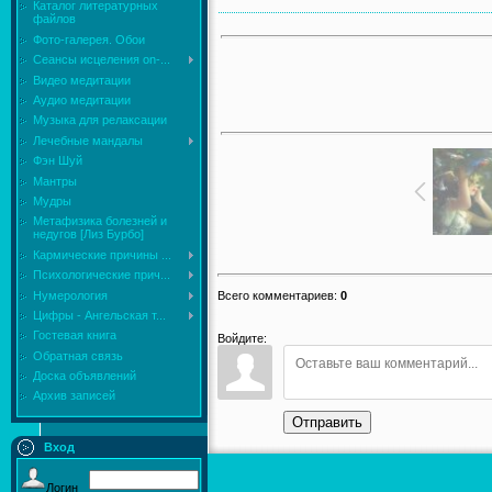
Каталог литературных
файлов
Фото-галерея. Обои
Сеансы исцеления on-...
Видео медитации
Аудио медитации
Музыка для релаксации
Лечебные мандалы
Фэн Шуй
Мантры
Мудры
Mетафизика болезней и
недугов [Лиз Бурбо]
Кармические причины ...
Психологические прич...
Нумерология
Всего комментариев
:
0
Цифры - Ангельская т...
Гостевая книга
Войдите:
Обратная связь
Доска объявлений
Архив записей
Отправить
Вход
Логин