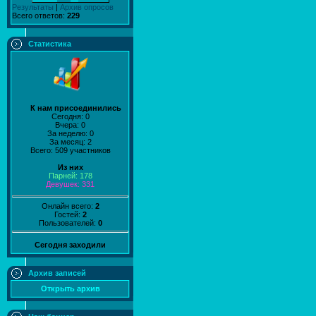
Результаты
|
Архив опросов
Всего ответов:
229
Статистика
К нам присоединились
Сегодня: 0
Вчера: 0
За неделю: 0
За месяц: 2
Всего: 509 участников
Из них
Парней: 178
Девушек: 331
Онлайн всего:
2
Гостей:
2
Пользователей:
0
Сегодня заходили
Архив записей
Открыть архив