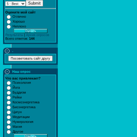
Submit
Оцените мой сайт
Отлично
Хорошо
Неплохо
Результаты
|
Архив опросов
Всего ответов:
144
.
Наш опрос
Что вас привлекает?
Психология
Йога
Буддизм
Рейки
Космоэнергетика
Биоэнергетика
Цигун
Медитации
Нумерология
Магия
Другое