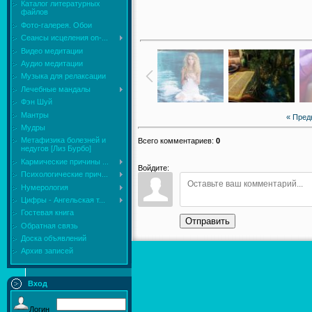
Каталог литературных
файлов
Фото-галерея. Обои
Сеансы исцеления on-...
Видео медитации
Аудио медитации
Музыка для релаксации
Лечебные мандалы
Фэн Шуй
Мантры
« Пре
Мудры
Mетафизика болезней и
Всего комментариев
:
0
недугов [Лиз Бурбо]
Кармические причины ...
Войдите:
Психологические прич...
Нумерология
Цифры - Ангельская т...
Гостевая книга
Отправить
Обратная связь
Доска объявлений
Архив записей
Вход
Логин