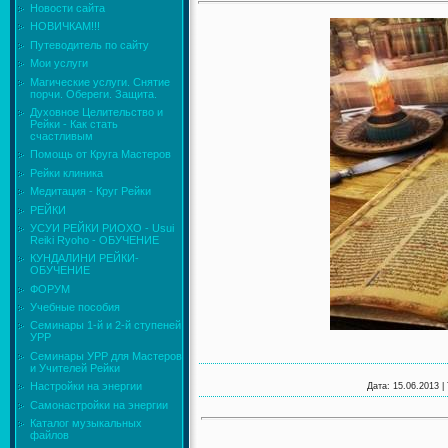
Новости сайта
НОВИЧКАМ!!!
Путеводитель по сайту
Мои услуги
Магические услуги. Снятие
порчи. Обереги. Защита.
Духовное Целительство и
Рейки - Как стать
счастливым
Помощь от Круга Мастеров
Рейки клиника
Медитация - Круг Рейки
РЕЙКИ
УСУИ РЕЙКИ РИОХО - Usui
Reiki Ryoho - ОБУЧЕНИЕ
КУНДАЛИНИ РЕЙКИ-
ОБУЧЕНИЕ
ФОРУМ
Учебные пособия
Семинары 1-й и 2-й ступеней
УРР
Семинары УРР для Мастеров
и Учителей Рейки
Настройки на энергии
Дата
: 15.06.2013 |
Самонастройки на энергии
Каталог музыкальных
файлов