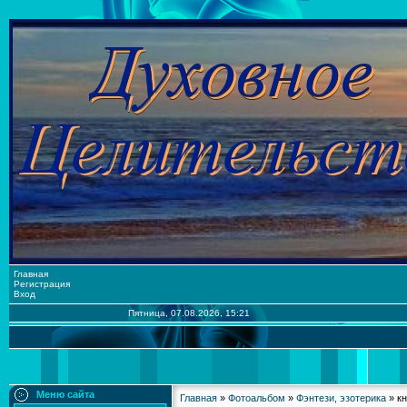
Главная
Регистрация
Вход
Пятница, 07.08.2026, 15:21
Меню сайта
Главная
»
Фотоальбом
»
Фэнтези, эзотерика
» кн