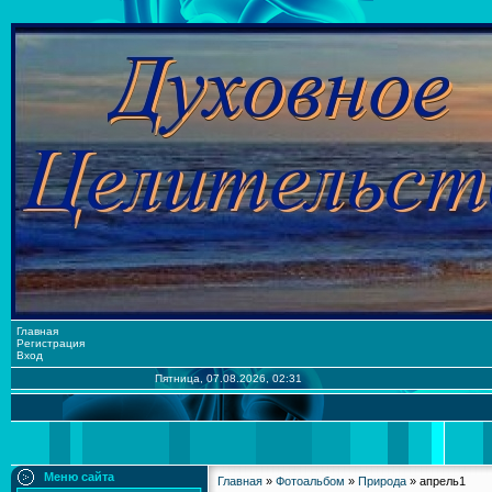
Главная
Регистрация
Вход
Пятница, 07.08.2026, 02:31
Меню сайта
Главная
»
Фотоальбом
»
Природа
» апрель1