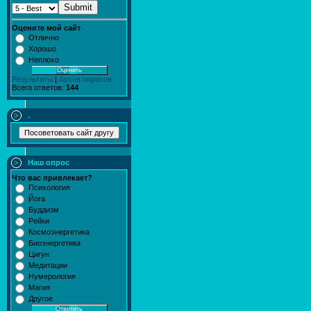
Submit
Оцените мой сайт
Отлично
Хорошо
Неплохо
Результаты
|
Архив опросов
Всего ответов:
144
.
Наш опрос
Что вас привлекает?
Психология
Йога
Буддизм
Рейки
Космоэнергетика
Биоэнергетика
Цигун
Медитации
Нумерология
Магия
Другое