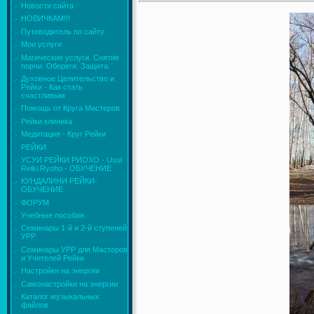
Новости сайта
НОВИЧКАМ!!!
Путеводитель по сайту
Мои услуги
Магические услуги. Снятие
порчи. Обереги. Защита.
Духовное Целительство и
Рейки - Как стать
счастливым
Помощь от Круга Мастеров
Рейки клиника
Медитация - Круг Рейки
РЕЙКИ
УСУИ РЕЙКИ РИОХО - Usui
Reiki Ryoho - ОБУЧЕНИЕ
КУНДАЛИНИ РЕЙКИ-
ОБУЧЕНИЕ
ФОРУМ
Учебные пособия
Семинары 1-й и 2-й ступеней
УРР
Семинары УРР для Мастеров
и Учителей Рейки
Настройки на энергии
Самонастройки на энергии
Каталог музыкальных
файлов