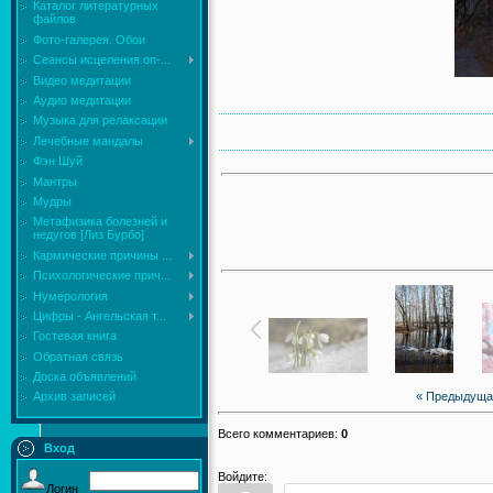
Каталог литературных
файлов
Фото-галерея. Обои
Сеансы исцеления on-...
Видео медитации
Аудио медитации
Музыка для релаксации
Лечебные мандалы
Фэн Шуй
Мантры
Мудры
Mетафизика болезней и
недугов [Лиз Бурбо]
Кармические причины ...
Психологические прич...
Нумерология
Цифры - Ангельская т...
Гостевая книга
Обратная связь
Доска объявлений
« Предыдуща
Архив записей
Всего комментариев
:
0
Вход
Войдите:
Логин