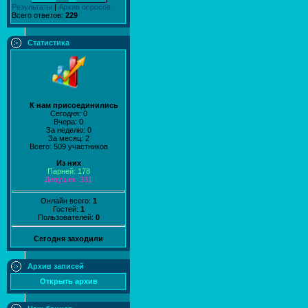
Результаты
|
Архив опросов
Всего ответов:
229
Статистика
К нам присоединились
Сегодня: 0
Вчера: 0
За неделю: 0
За месяц: 2
Всего: 509 участников
Из них
Парней: 178
Девушек: 331
Онлайн всего:
1
Гостей:
1
Пользователей:
0
Сегодня заходили
Архив записей
Открыть архив