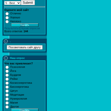
Submit
Оцените мой сайт
Отлично
Хорошо
Неплохо
Результаты
|
Архив опросов
Всего ответов:
144
.
Наш опрос
Что вас привлекает?
Психология
Йога
Буддизм
Рейки
Космоэнергетика
Биоэнергетика
Цигун
Медитации
Нумерология
Магия
Другое