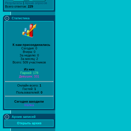
Результаты
|
Архив опросов
Всего ответов:
229
Статистика
К нам присоединились
Сегодня: 0
Вчера: 0
За неделю: 0
За месяц: 2
Всего: 509 участников
Из них
Парней: 178
Девушек: 331
Онлайн всего:
1
Гостей:
1
Пользователей:
0
Сегодня заходили
Irishka
Архив записей
Открыть архив