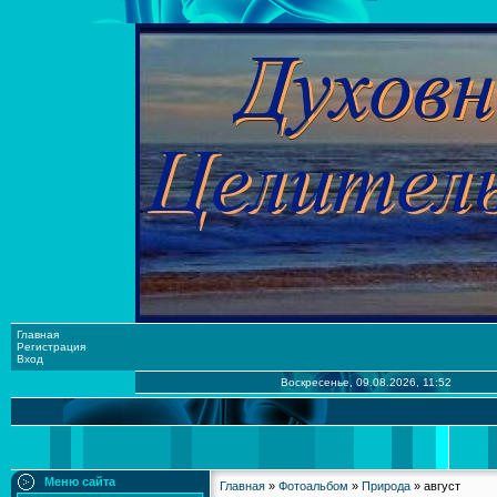
Главная
Регистрация
Вход
Воскресенье, 09.08.2026, 11:52
Меню сайта
Главная
»
Фотоальбом
»
Природа
» август