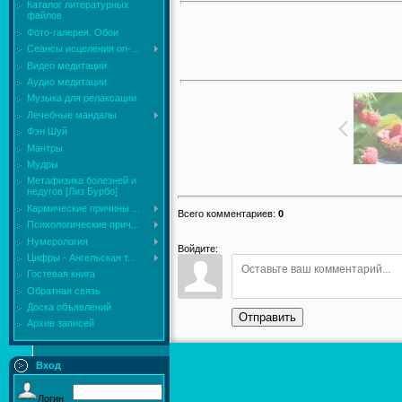
Каталог литературных
файлов
Фото-галерея. Обои
Сеансы исцеления on-...
Видео медитации
Аудио медитации
Музыка для релаксации
Лечебные мандалы
Фэн Шуй
Мантры
Мудры
Mетафизика болезней и
недугов [Лиз Бурбо]
Кармические причины ...
Всего комментариев
:
0
Психологические прич...
Нумерология
Войдите:
Цифры - Ангельская т...
Гостевая книга
Обратная связь
Доска объявлений
Отправить
Архив записей
Вход
Логин