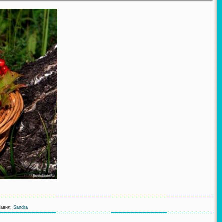
авил
:
Sandra