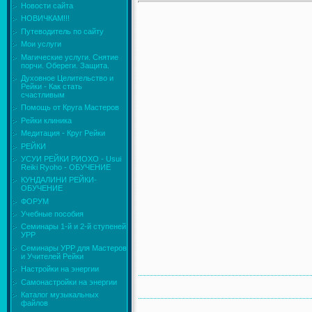
Новости сайта
НОВИЧКАМ!!!
Путеводитель по сайту
Мои услуги
Магические услуги. Снятие
порчи. Обереги. Защита.
Духовное Целительство и
Рейки - Как стать
счастливым
Помощь от Круга Мастеров
Рейки клиника
Медитация - Круг Рейки
РЕЙКИ
УСУИ РЕЙКИ РИОХО - Usui
Reiki Ryoho - ОБУЧЕНИЕ
КУНДАЛИНИ РЕЙКИ-
ОБУЧЕНИЕ
ФОРУМ
Учебные пособия
Семинары 1-й и 2-й ступеней
УРР
Семинары УРР для Мастеров
и Учителей Рейки
Настройки на энергии
Самонастройки на энергии
Каталог музыкальных
файлов