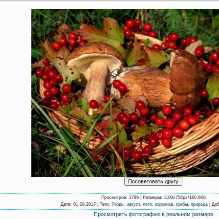
Просмотров
: 2789 |
Размеры
: 1100x756px/160.6Kb
Дата
: 01.08.2017 |
Теги
:
Ягоды
,
август
,
лето
,
корзинка
,
грибы
,
природа
|
Доб
Просмотреть фотографию в реальном размере