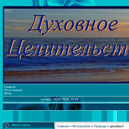
Главная
Регистрация
Вход
Четверг, 06.08.2026, 16:44
Меню сайта
Главная
»
Фотоальбом
»
Природа
» декабрь4