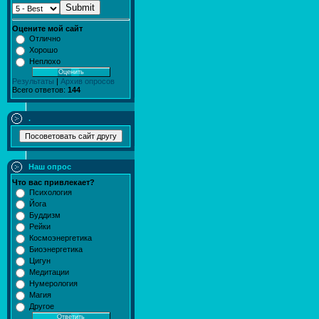
Submit
Оцените мой сайт
Отлично
Хорошо
Неплохо
Результаты
|
Архив опросов
Всего ответов:
144
.
Наш опрос
Что вас привлекает?
Психология
Йога
Буддизм
Рейки
Космоэнергетика
Биоэнергетика
Цигун
Медитации
Нумерология
Магия
Другое