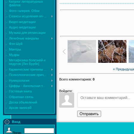
Каталог литературных
файлов
Фото-галерея. Обои
Сеансы исцеления on-...
Видео медитации
Аудио медитации
Музыка для релаксации
Лечебные мандалы
Фэн Шуй
Мантры
Мудры
Mетафизика болезней и
недугов [Лиз Бурбо]
« Предыдуща
Кармические причины ...
Психологические прич...
Всего комментариев
:
0
Нумерология
Цифры - Ангельская т...
Войдите:
Гостевая книга
Обратная связь
Доска объявлений
Архив записей
Отправить
Вход
Логин