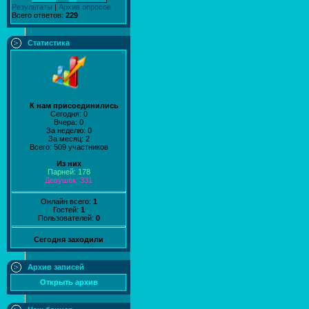
Результаты
|
Архив опросов
Всего ответов:
229
Статистика
К нам присоединились
Сегодня: 0
Вчера: 0
За неделю: 0
За месяц: 2
Всего: 509 участников
Из них
Парней: 178
Девушек: 331
Онлайн всего:
1
Гостей:
1
Пользователей:
0
Сегодня заходили
Архив записей
Открыть архив