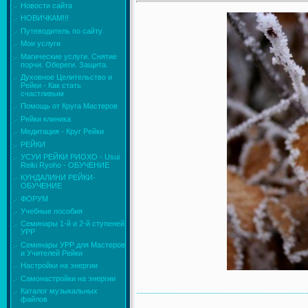
Новости сайта
НОВИЧКАМ!!!
Путеводитель по сайту
Мои услуги
Магические услуги. Снятие
порчи. Обереги. Защита.
Духовное Целительство и
Рейки - Как стать
счастливым
Помощь от Круга Мастеров
Рейки клиника
Медитация - Круг Рейки
РЕЙКИ
УСУИ РЕЙКИ РИОХО - Usui
Reiki Ryoho - ОБУЧЕНИЕ
КУНДАЛИНИ РЕЙКИ-
ОБУЧЕНИЕ
ФОРУМ
Учебные пособия
Семинары 1-й и 2-й ступеней
УРР
Семинары УРР для Мастеров
и Учителей Рейки
Настройки на энергии
Самонастройки на энергии
Каталог музыкальных
файлов