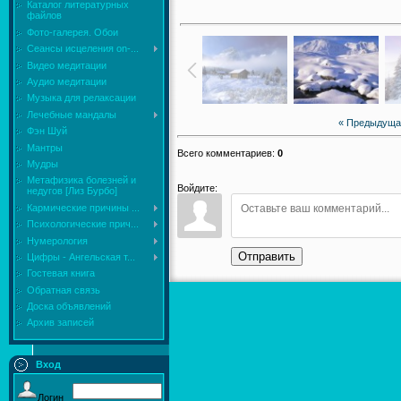
Каталог литературных
файлов
Фото-галерея. Обои
Сеансы исцеления on-...
Видео медитации
Аудио медитации
Музыка для релаксации
Лечебные мандалы
« Предыдуща
Фэн Шуй
Мантры
Всего комментариев
:
0
Мудры
Mетафизика болезней и
Войдите:
недугов [Лиз Бурбо]
Кармические причины ...
Психологические прич...
Нумерология
Отправить
Цифры - Ангельская т...
Гостевая книга
Обратная связь
Доска объявлений
Архив записей
Вход
Логин