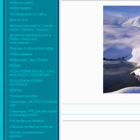
Новости сайта
НОВИЧКАМ!!!
Путеводитель по сайту
Мои услуги
Магические услуги. Снятие
порчи. Обереги. Защита.
Духовное Целительство и
Рейки - Как стать
счастливым
Помощь от Круга Мастеров
Рейки клиника
Медитация - Круг Рейки
РЕЙКИ
УСУИ РЕЙКИ РИОХО - Usui
Reiki Ryoho - ОБУЧЕНИЕ
КУНДАЛИНИ РЕЙКИ-
ОБУЧЕНИЕ
ФОРУМ
Учебные пособия
Семинары 1-й и 2-й ступеней
УРР
Семинары УРР для Мастеров
и Учителей Рейки
Настройки на энергии
Самонастройки на энергии
Каталог музыкальных
файлов