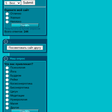
Submit
Оцените мой сайт
Отлично
Хорошо
Неплохо
Результаты
|
Архив опросов
Всего ответов:
144
.
Наш опрос
Что вас привлекает?
Психология
Йога
Буддизм
Рейки
Космоэнергетика
Биоэнергетика
Цигун
Медитации
Нумерология
Магия
Другое