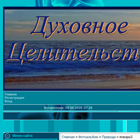
Главная
Регистрация
Вход
Воскресенье, 09.08.2026, 07:26
Меню сайта
Главная
»
Фотоальбом
»
Природа
» январь5