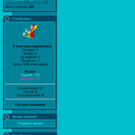
Результаты
|
Архив опросов
Всего ответов:
229
Статистика
К нам присоединились
Сегодня: 0
Вчера: 0
За неделю: 0
За месяц: 2
Всего: 509 участников
Из них
Парней: 178
Девушек: 331
Онлайн всего:
3
Гостей:
3
Пользователей:
0
Сегодня заходили
Архив записей
Открыть архив