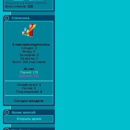
Результаты
|
Архив опросов
Всего ответов:
229
Статистика
К нам присоединились
Сегодня: 0
Вчера: 0
За неделю: 0
За месяц: 2
Всего: 509 участников
Из них
Парней: 178
Девушек: 331
Онлайн всего:
1
Гостей:
1
Пользователей:
0
Сегодня заходили
Архив записей
Открыть архив