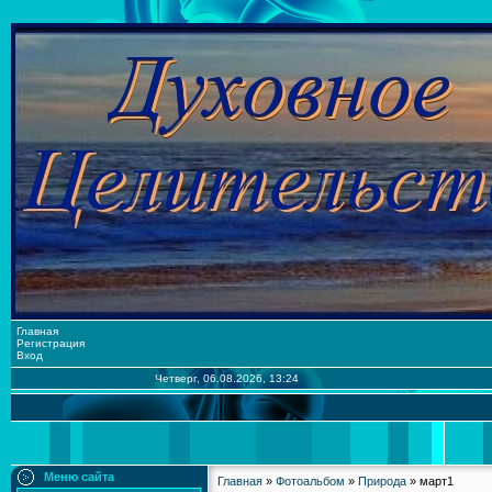
Главная
Регистрация
Вход
Четверг, 06.08.2026, 13:24
Меню сайта
Главная
»
Фотоальбом
»
Природа
» март1