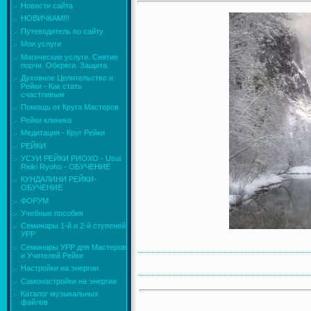
Новости сайта
НОВИЧКАМ!!!
Путеводитель по сайту
Мои услуги
Магические услуги. Снятие
порчи. Обереги. Защита.
Духовное Целительство и
Рейки - Как стать
счастливым
Помощь от Круга Мастеров
Рейки клиника
Медитация - Круг Рейки
РЕЙКИ
УСУИ РЕЙКИ РИОХО - Usui
Reiki Ryoho - ОБУЧЕНИЕ
КУНДАЛИНИ РЕЙКИ-
ОБУЧЕНИЕ
ФОРУМ
Учебные пособия
Семинары 1-й и 2-й ступеней
УРР
Семинары УРР для Мастеров
и Учителей Рейки
Настройки на энергии
Самонастройки на энергии
Каталог музыкальных
файлов