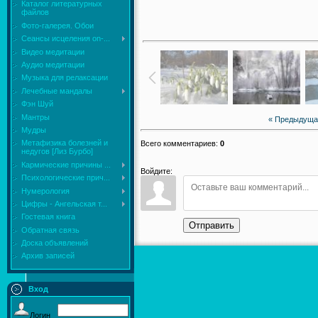
Каталог литературных
файлов
Фото-галерея. Обои
Сеансы исцеления on-...
Видео медитации
Аудио медитации
Музыка для релаксации
Лечебные мандалы
Фэн Шуй
Мантры
« Предыдуща
Мудры
Mетафизика болезней и
Всего комментариев
:
0
недугов [Лиз Бурбо]
Кармические причины ...
Войдите:
Психологические прич...
Нумерология
Цифры - Ангельская т...
Гостевая книга
Отправить
Обратная связь
Доска объявлений
Архив записей
Вход
Логин