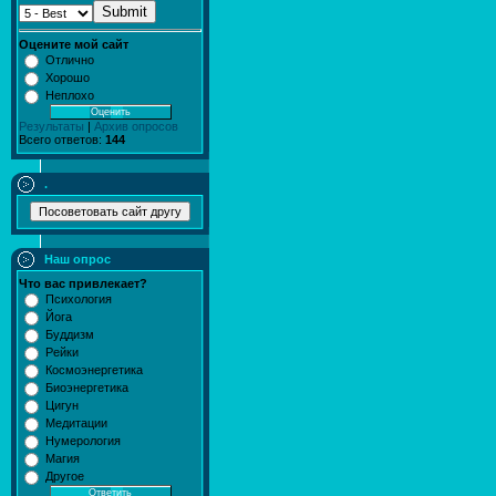
Submit
Оцените мой сайт
Отлично
Хорошо
Неплохо
Результаты
|
Архив опросов
Всего ответов:
144
.
Наш опрос
Что вас привлекает?
Психология
Йога
Буддизм
Рейки
Космоэнергетика
Биоэнергетика
Цигун
Медитации
Нумерология
Магия
Другое