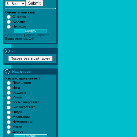
Submit
Оцените мой сайт
Отлично
Хорошо
Неплохо
Результаты
|
Архив опросов
Всего ответов:
144
.
Наш опрос
Что вас привлекает?
Психология
Йога
Буддизм
Рейки
Космоэнергетика
Биоэнергетика
Цигун
Медитации
Нумерология
Магия
Другое