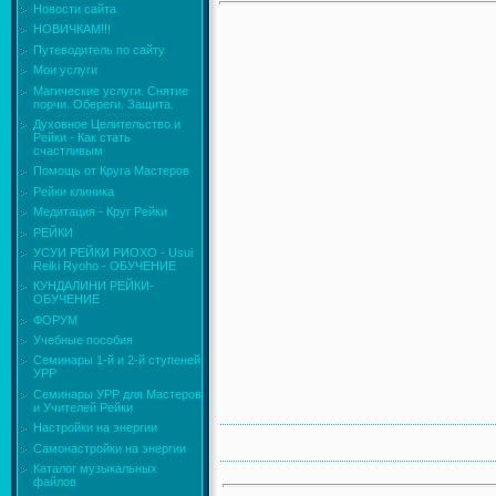
Новости сайта
НОВИЧКАМ!!!
Путеводитель по сайту
Мои услуги
Магические услуги. Снятие
порчи. Обереги. Защита.
Духовное Целительство и
Рейки - Как стать
счастливым
Помощь от Круга Мастеров
Рейки клиника
Медитация - Круг Рейки
РЕЙКИ
УСУИ РЕЙКИ РИОХО - Usui
Reiki Ryoho - ОБУЧЕНИЕ
КУНДАЛИНИ РЕЙКИ-
ОБУЧЕНИЕ
ФОРУМ
Учебные пособия
Семинары 1-й и 2-й ступеней
УРР
Семинары УРР для Мастеров
и Учителей Рейки
Настройки на энергии
Самонастройки на энергии
Каталог музыкальных
файлов