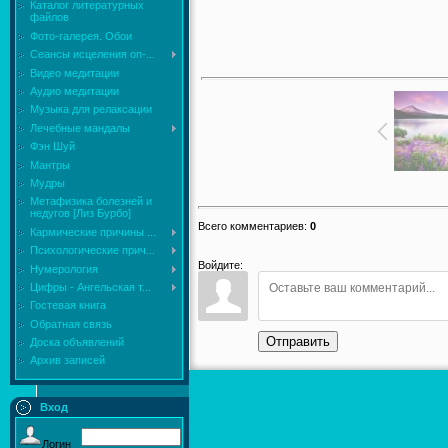
Каталог литературных
файлов
Фото-галерея. Обои
Сеансы исцеления on-...
Видео медитации
Аудио медитации
Музыка для релаксации
Лечебные мандалы
Фэн Шуй
Мантры
Мудры
Mетафизика болезней и
недугов [Лиз Бурбо]
Всего комментариев
:
0
Кармические причины ...
Психологические прич...
Войдите:
Нумерология
Цифры - Ангельская т...
Гостевая книга
Обратная связь
Отправить
Доска объявлений
Архив записей
Вход
Логин