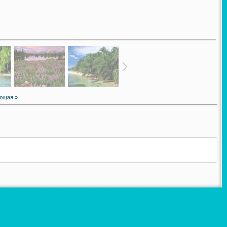
ющая »