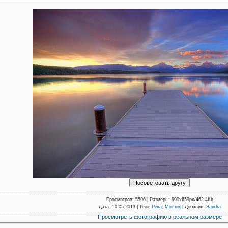
Просмотров
: 5596 |
Размеры
: 990x659px/462.4Kb
Дата
: 10.05.2013 |
Теги
:
Река
,
Мостик
|
Добавил
:
Sandra
Просмотреть фотографию в реальном размере