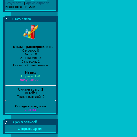
Результаты
|
Архив опросов
Всего ответов:
229
Статистика
К нам присоединились
Сегодня: 0
Вчера: 0
За неделю: 0
За месяц: 2
Всего: 509 участников
Из них
Парней: 178
Девушек: 331
Онлайн всего:
1
Гостей:
1
Пользователей:
0
Сегодня заходили
Galinka
Архив записей
Открыть архив