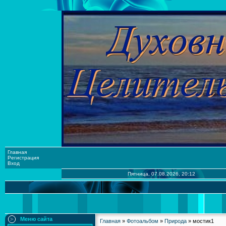
Главная
Регистрация
Вход
Пятница, 07.08.2026, 20:12
Меню сайта
Главная
»
Фотоальбом
»
Природа
» мостик1