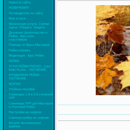
Новости сайта
НОВИЧКАМ!!!
Путеводитель по сайту
Мои услуги
Магические услуги. Снятие
порчи. Обереги. Защита.
Духовное Целительство и
Рейки - Как стать
счастливым
Помощь от Круга Мастеров
Рейки клиника
Медитация - Круг Рейки
РЕЙКИ
УСУИ РЕЙКИ РИОХО - Usui
Reiki Ryoho - ОБУЧЕНИЕ
КУНДАЛИНИ РЕЙКИ-
ОБУЧЕНИЕ
ФОРУМ
Учебные пособия
Семинары 1-й и 2-й ступеней
УРР
Семинары УРР для Мастеров
и Учителей Рейки
Настройки на энергии
Самонастройки на энергии
Каталог музыкальных
файлов