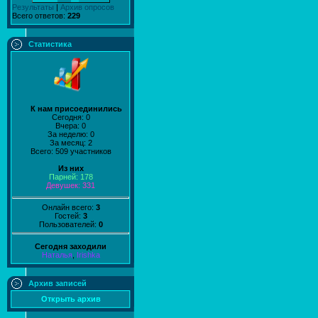
Результаты
|
Архив опросов
Всего ответов:
229
Статистика
К нам присоединились
Сегодня: 0
Вчера: 0
За неделю: 0
За месяц: 2
Всего: 509 участников
Из них
Парней: 178
Девушек: 331
Онлайн всего:
3
Гостей:
3
Пользователей:
0
Сегодня заходили
Наталья
,
Irishka
Архив записей
Открыть архив