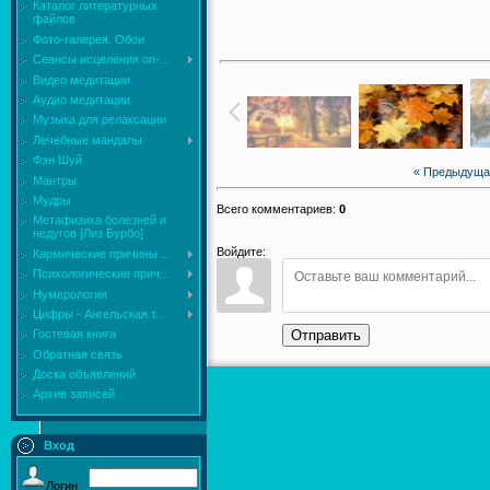
Каталог литературных
файлов
Фото-галерея. Обои
Сеансы исцеления on-...
Видео медитации
Аудио медитации
Музыка для релаксации
Лечебные мандалы
Фэн Шуй
« Предыдуща
Мантры
Мудры
Всего комментариев
:
0
Mетафизика болезней и
недугов [Лиз Бурбо]
Войдите:
Кармические причины ...
Психологические прич...
Нумерология
Цифры - Ангельская т...
Гостевая книга
Отправить
Обратная связь
Доска объявлений
Архив записей
Вход
Логин