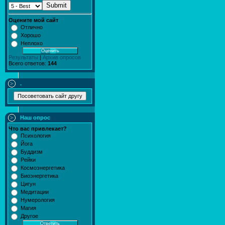
Submit
Оцените мой сайт
Отлично
Хорошо
Неплохо
Результаты
|
Архив опросов
Всего ответов:
144
.
Наш опрос
Что вас привлекает?
Психология
Йога
Буддизм
Рейки
Космоэнергетика
Биоэнергетика
Цигун
Медитации
Нумерология
Магия
Другое