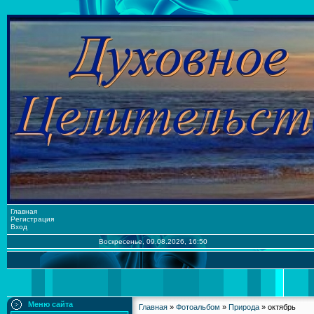
Главная
Регистрация
Вход
Воскресенье, 09.08.2026, 16:50
Меню сайта
Главная
»
Фотоальбом
»
Природа
» октябрь