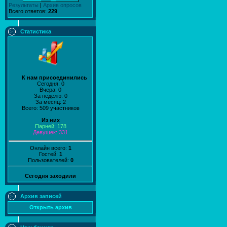
Результаты
|
Архив опросов
Всего ответов:
229
Статистика
К нам присоединились
Сегодня: 0
Вчера: 0
За неделю: 0
За месяц: 2
Всего: 509 участников
Из них
Парней: 178
Девушек: 331
Онлайн всего:
1
Гостей:
1
Пользователей:
0
Сегодня заходили
Архив записей
Открыть архив