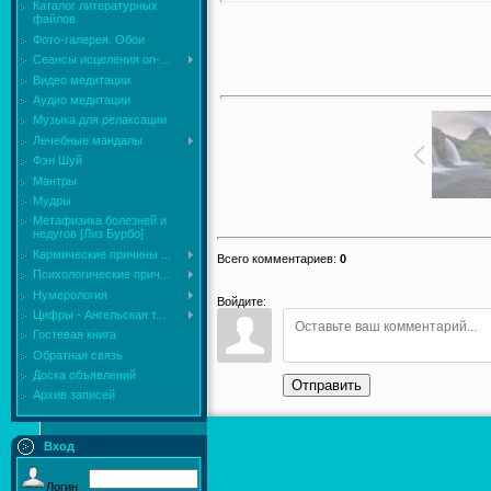
Каталог литературных
файлов
Фото-галерея. Обои
Сеансы исцеления on-...
Видео медитации
Аудио медитации
Музыка для релаксации
Лечебные мандалы
Фэн Шуй
Мантры
Мудры
Mетафизика болезней и
недугов [Лиз Бурбо]
Кармические причины ...
Всего комментариев
:
0
Психологические прич...
Нумерология
Войдите:
Цифры - Ангельская т...
Гостевая книга
Обратная связь
Доска объявлений
Отправить
Архив записей
Вход
Логин