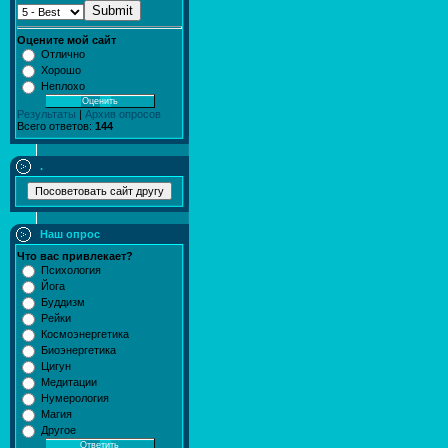
Submit
Оцените мой сайт
Отлично
Хорошо
Неплохо
Результаты
|
Архив опросов
Всего ответов:
144
.
Наш опрос
Что вас привлекает?
Психология
Йога
Буддизм
Рейки
Космоэнергетика
Биоэнергетика
Цигун
Медитации
Нумерология
Магия
Другое