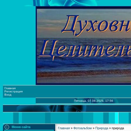
Главная
Регистрация
Вход
Пятница, 07.08.2026, 17:56
Меню сайта
Главная
»
Фотоальбом
»
Природа
» природа