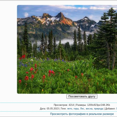
Просмотров
: 4214 |
Размеры
: 1200x823px/248.2Kb
Дата
: 05.05.2015 |
Теги
:
лето
,
горы
,
Лес
,
весна
,
природа
|
Добавил
:
Просмотреть фотографию в реальном размере