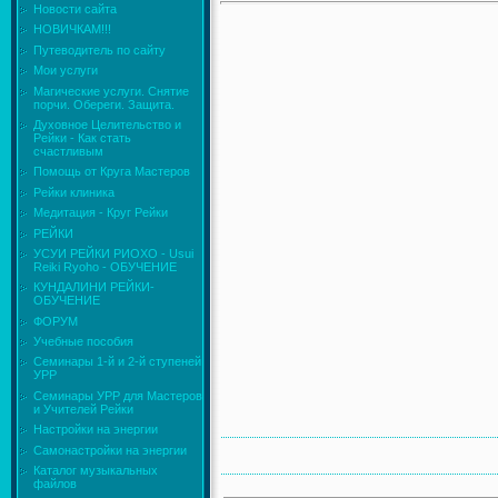
Новости сайта
НОВИЧКАМ!!!
Путеводитель по сайту
Мои услуги
Магические услуги. Снятие
порчи. Обереги. Защита.
Духовное Целительство и
Рейки - Как стать
счастливым
Помощь от Круга Мастеров
Рейки клиника
Медитация - Круг Рейки
РЕЙКИ
УСУИ РЕЙКИ РИОХО - Usui
Reiki Ryoho - ОБУЧЕНИЕ
КУНДАЛИНИ РЕЙКИ-
ОБУЧЕНИЕ
ФОРУМ
Учебные пособия
Семинары 1-й и 2-й ступеней
УРР
Семинары УРР для Мастеров
и Учителей Рейки
Настройки на энергии
Самонастройки на энергии
Каталог музыкальных
файлов