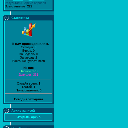
Результаты
|
Архив опросов
Всего ответов:
229
Статистика
К нам присоединились
Сегодня: 0
Вчера: 0
За неделю: 0
За месяц: 2
Всего: 509 участников
Из них
Парней: 178
Девушек: 331
Онлайн всего:
1
Гостей:
1
Пользователей:
0
Сегодня заходили
Архив записей
Открыть архив