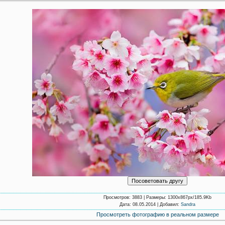
Просмотров
: 3883 |
Размеры
: 1300x867px/185.9Kb
Дата
: 08.05.2014 |
Добавил
:
Sandra
Просмотреть фотографию в реальном размере