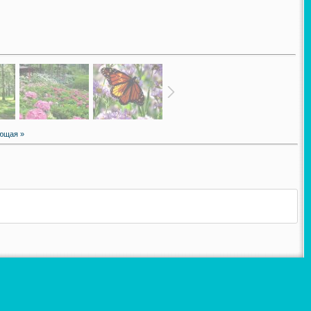
ющая »