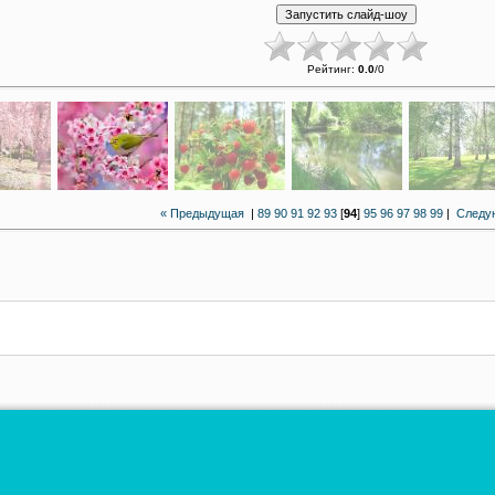
Рейтинг
:
0.0
/
0
« Предыдущая
|
89
90
91
92
93
[
94
]
95
96
97
98
99
|
Следу