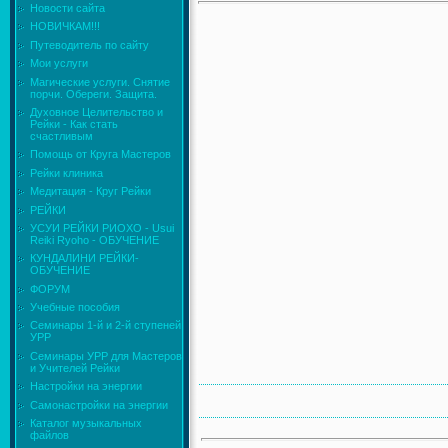
Новости сайта
НОВИЧКАМ!!!
Путеводитель по сайту
Мои услуги
Магические услуги. Снятие
порчи. Обереги. Защита.
Духовное Целительство и
Рейки - Как стать
счастливым
Помощь от Круга Мастеров
Рейки клиника
Медитация - Круг Рейки
РЕЙКИ
УСУИ РЕЙКИ РИОХО - Usui
Reiki Ryoho - ОБУЧЕНИЕ
КУНДАЛИНИ РЕЙКИ-
ОБУЧЕНИЕ
ФОРУМ
Учебные пособия
Семинары 1-й и 2-й ступеней
УРР
Семинары УРР для Мастеров
и Учителей Рейки
Настройки на энергии
Самонастройки на энергии
Каталог музыкальных
файлов