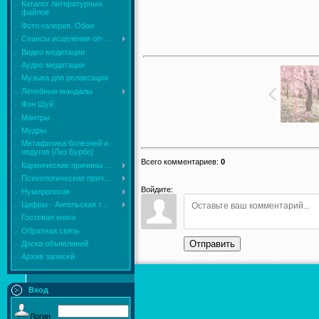
Каталог литературных
файлов
Фото-галерея. Обои
Сеансы исцеления on-...
Видео медитации
Аудио медитации
Музыка для релаксации
Лечебные мандалы
Фэн Шуй
Мантры
Мудры
Mетафизика болезней и
недугов [Лиз Бурбо]
Всего комментариев
:
0
Кармические причины ...
Психологические прич...
Войдите:
Нумерология
Цифры - Ангельская т...
Гостевая книга
Обратная связь
Отправить
Доска объявлений
Архив записей
Вход
Логин