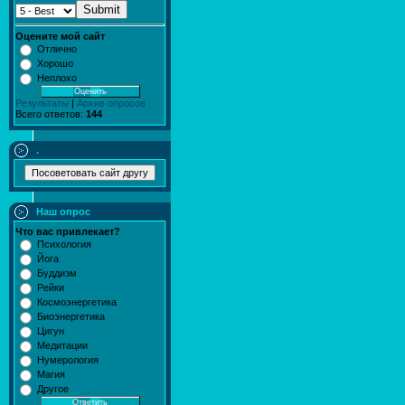
Submit
Оцените мой сайт
Отлично
Хорошо
Неплохо
Результаты
|
Архив опросов
Всего ответов:
144
.
Наш опрос
Что вас привлекает?
Психология
Йога
Буддизм
Рейки
Космоэнергетика
Биоэнергетика
Цигун
Медитации
Нумерология
Магия
Другое