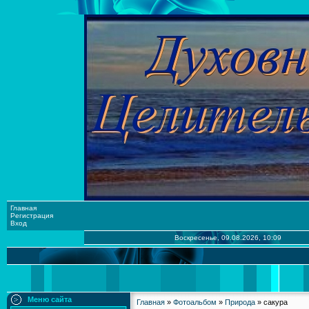
Главная
Регистрация
Вход
Воскресенье, 09.08.2026, 10:09
Меню сайта
Главная
»
Фотоальбом
»
Природа
» сакура