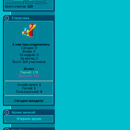
Результаты
|
Архив опросов
Всего ответов:
229
Статистика
К нам присоединились
Сегодня: 0
Вчера: 0
За неделю: 0
За месяц: 2
Всего: 509 участников
Из них
Парней: 178
Девушек: 331
Онлайн всего:
1
Гостей:
1
Пользователей:
0
Сегодня заходили
Архив записей
Открыть архив