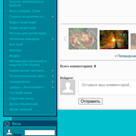
Каталог литературных
файлов
Фото-галерея. Обои
Сеансы исцеления on-...
Видео медитации
Аудио медитации
Музыка для релаксации
Лечебные мандалы
Фэн Шуй
Мантры
Мудры
« Предыдуща
Mетафизика болезней и
недугов [Лиз Бурбо]
Всего комментариев
:
0
Кармические причины ...
Психологические прич...
Войдите:
Нумерология
Цифры - Ангельская т...
Гостевая книга
Обратная связь
Отправить
Доска объявлений
Архив записей
Вход
Логин