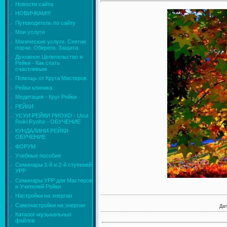
Новости сайта
НОВИЧКАМ!!!
Путеводитель по сайту
Мои услуги
Магические услуги. Снятие
порчи. Обереги. Защита.
Духовное Целительство и
Рейки - Как стать
счастливым
Помощь от Круга Мастеров
Рейки клиника
Медитация - Круг Рейки
РЕЙКИ
УСУИ РЕЙКИ РИОХО - Usui
Reiki Ryoho - ОБУЧЕНИЕ
КУНДАЛИНИ РЕЙКИ-
ОБУЧЕНИЕ
ФОРУМ
Учебные пособия
Семинары 1-й и 2-й ступеней
УРР
Семинары УРР для Мастеров
и Учителей Рейки
Настройки на энергии
Самонастройки на энергии
Дат
Каталог музыкальных
файлов