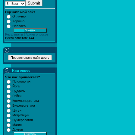
Submit
Оцените мой сайт
Отлично
Хорошо
Неплохо
Результаты
|
Архив опросов
Всего ответов:
144
.
Наш опрос
Что вас привлекает?
Психология
Йога
Буддизм
Рейки
Космоэнергетика
Биоэнергетика
Цигун
Медитации
Нумерология
Магия
Другое