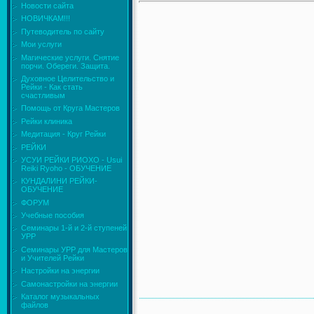
Новости сайта
НОВИЧКАМ!!!
Путеводитель по сайту
Мои услуги
Магические услуги. Снятие
порчи. Обереги. Защита.
Духовное Целительство и
Рейки - Как стать
счастливым
Помощь от Круга Мастеров
Рейки клиника
Медитация - Круг Рейки
РЕЙКИ
УСУИ РЕЙКИ РИОХО - Usui
Reiki Ryoho - ОБУЧЕНИЕ
КУНДАЛИНИ РЕЙКИ-
ОБУЧЕНИЕ
ФОРУМ
Учебные пособия
Семинары 1-й и 2-й ступеней
УРР
Семинары УРР для Мастеров
и Учителей Рейки
Настройки на энергии
Самонастройки на энергии
Каталог музыкальных
файлов