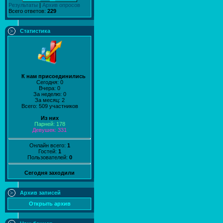
Результаты
|
Архив опросов
Всего ответов:
229
Статистика
К нам присоединились
Сегодня: 0
Вчера: 0
За неделю: 0
За месяц: 2
Всего: 509 участников
Из них
Парней: 178
Девушек: 331
Онлайн всего:
1
Гостей:
1
Пользователей:
0
Сегодня заходили
Архив записей
Открыть архив