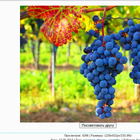
Просмотров
: 4266 |
Размеры
: 1230x922px/233.4Kb
Дата
: 13.09.2014 |
Теги
:
виноград
,
фрукты
,
сентябрь
|
Добавил
:
Sa