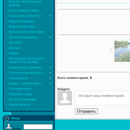
Каталог литературных
файлов
Фото-галерея. Обои
Сеансы исцеления on-...
Видео медитации
Аудио медитации
Музыка для релаксации
Лечебные мандалы
Фэн Шуй
Мантры
Мудры
Mетафизика болезней и
недугов [Лиз Бурбо]
Кармические причины ...
Психологические прич...
Всего комментариев
:
0
Нумерология
Цифры - Ангельская т...
Гостевая книга
Войдите:
Обратная связь
Доска объявлений
Архив записей
Отправить
Вход
Логин