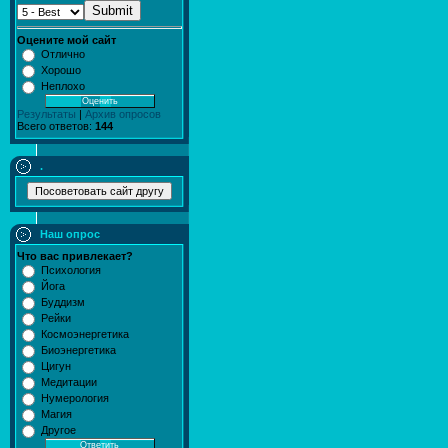
Submit
Оцените мой сайт
Отлично
Хорошо
Неплохо
Результаты
|
Архив опросов
Всего ответов:
144
.
Наш опрос
Что вас привлекает?
Психология
Йога
Буддизм
Рейки
Космоэнергетика
Биоэнергетика
Цигун
Медитации
Нумерология
Магия
Другое