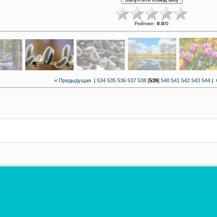
Рейтинг
:
0.0
/
0
« Предыдущая
|
534
535
536
537
538
[
539
]
540
541
542
543
544
|