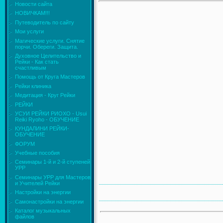
Новости сайта
НОВИЧКАМ!!!
Путеводитель по сайту
Мои услуги
Магические услуги. Снятие
порчи. Обереги. Защита.
Духовное Целительство и
Рейки - Как стать
счастливым
Помощь от Круга Мастеров
Рейки клиника
Медитация - Круг Рейки
РЕЙКИ
УСУИ РЕЙКИ РИОХО - Usui
Reiki Ryoho - ОБУЧЕНИЕ
КУНДАЛИНИ РЕЙКИ-
ОБУЧЕНИЕ
ФОРУМ
Учебные пособия
Семинары 1-й и 2-й ступеней
УРР
Семинары УРР для Мастеров
и Учителей Рейки
Настройки на энергии
Самонастройки на энергии
Каталог музыкальных
файлов