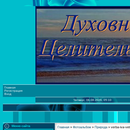
Главная
Регистрация
Вход
Четверг, 06.08.2026, 05:10
Меню сайта
Главная
»
Фотоальбом
»
Природа
» verba-iva-ve