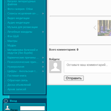
Каталог литературных
файлов
Фото-галерея. Обои
Сеансы исцеления on-...
Видео медитации
Аудио медитации
Музыка для релаксации
Лечебные мандалы
Фэн Шуй
Мантры
Мудры
Всего комментариев
:
0
Mетафизика болезней и
недугов [Лиз Бурбо]
Кармические причины ...
Войдите:
Психологические прич...
Нумерология
Цифры - Ангельская т...
Гостевая книга
Отправить
Обратная связь
Доска объявлений
Архив записей
Вход
Логин