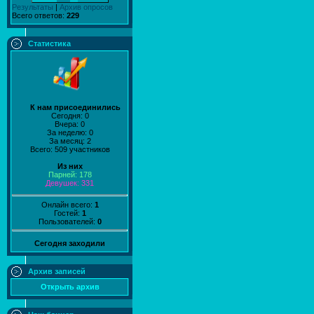
Результаты
|
Архив опросов
Всего ответов:
229
Статистика
К нам присоединились
Сегодня: 0
Вчера: 0
За неделю: 0
За месяц: 2
Всего: 509 участников
Из них
Парней: 178
Девушек: 331
Онлайн всего:
1
Гостей:
1
Пользователей:
0
Сегодня заходили
Архив записей
Открыть архив