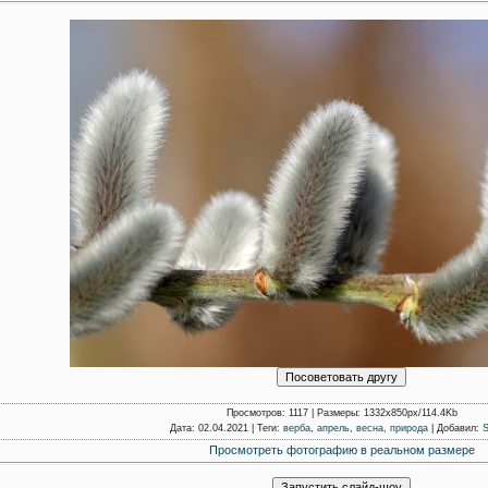
Просмотров
: 1117 |
Размеры
: 1332x850px/114.4Kb
Дата
: 02.04.2021 |
Теги
:
верба
,
апрель
,
весна
,
природа
|
Добавил
:
S
Просмотреть фотографию в реальном размере