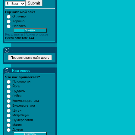
Submit
Оцените мой сайт
Отлично
Хорошо
Неплохо
Результаты
|
Архив опросов
Всего ответов:
144
.
Наш опрос
Что вас привлекает?
Психология
Йога
Буддизм
Рейки
Космоэнергетика
Биоэнергетика
Цигун
Медитации
Нумерология
Магия
Другое