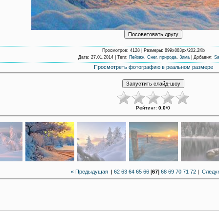
Просмотров
: 4128 |
Размеры
: 899x883px/202.2Kb
Дата
: 27.01.2014 |
Теги
:
Пейзаж
,
Снег
,
природа
,
Зима
|
Добавил
:
Sa
Просмотреть фотографию в реальном размере
Рейтинг
:
0.0
/
0
« Предыдущая
|
62
63
64
65
66
[
67
]
68
69
70
71
72
|
Следу