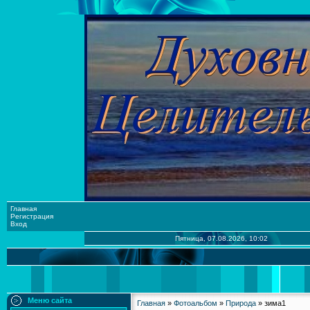
Главная
Регистрация
Вход
Пятница, 07.08.2026, 10:02
Меню сайта
Главная
»
Фотоальбом
»
Природа
» зима1