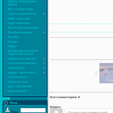
Каталог литературных
файлов
Фото-галерея. Обои
Сеансы исцеления on-...
Видео медитации
Аудио медитации
Музыка для релаксации
Лечебные мандалы
Фэн Шуй
Мантры
Мудры
Mетафизика болезней и
недугов [Лиз Бурбо]
Кармические причины ...
Психологические прич...
Нумерология
Цифры - Ангельская т...
Гостевая книга
Обратная связь
Доска объявлений
Архив записей
Всего комментариев
:
0
Вход
Войдите:
Логин