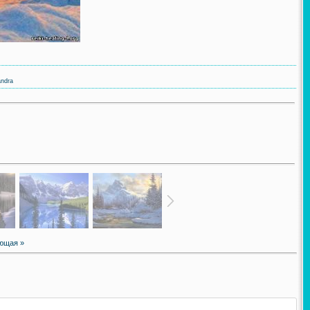
ndra
ющая »