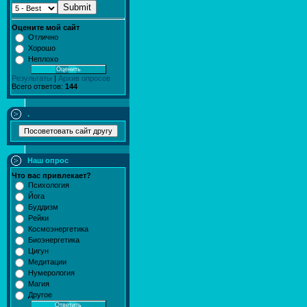
Submit
Оцените мой сайт
Отлично
Хорошо
Неплохо
Результаты
|
Архив опросов
Всего ответов:
144
.
Наш опрос
Что вас привлекает?
Психология
Йога
Буддизм
Рейки
Космоэнергетика
Биоэнергетика
Цигун
Медитации
Нумерология
Магия
Другое