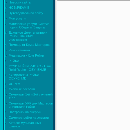
Новости сайта
НОВИЧКАМ!!!
Путеводитель по сайту
Мои услуги
Магические услуги. Снятие
порчи. Обереги. Защита.
Духовное Целительство и
Рейки - Как стать
счастливым
Помощь от Круга Мастеров
Рейки клиника
Медитация - Круг Рейки
РЕЙКИ
УСУИ РЕЙКИ РИОХО - Usui
Reiki Ryoho - ОБУЧЕНИЕ
КУНДАЛИНИ РЕЙКИ-
ОБУЧЕНИЕ
ФОРУМ
Учебные пособия
Семинары 1-й и 2-й ступеней
УРР
Семинары УРР для Мастеров
и Учителей Рейки
Настройки на энергии
Самонастройки на энергии
Каталог музыкальных
файлов