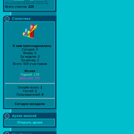
Результаты
|
Архив опросов
Всего ответов:
229
Статистика
К нам присоединились
Сегодня: 0
Вчера: 0
За неделю: 0
За месяц: 2
Всего: 509 участников
Из них
Парней: 178
Девушек: 331
Онлайн всего:
1
Гостей:
1
Пользователей:
0
Сегодня заходили
Архив записей
Открыть архив