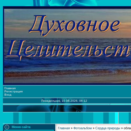
Главная
Регистрация
Вход
Понедельник, 10.08.2026, 06:12
Меню сайта
Главная
»
Фотоальбом
»
Сердца природы
» обла