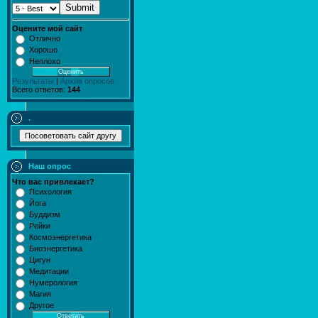
Submit
Оцените мой сайт
Отлично
Хорошо
Неплохо
Результаты
|
Архив опросов
Всего ответов:
144
.
Наш опрос
Что вас привлекает?
Психология
Йога
Буддизм
Рейки
Космоэнергетика
Биоэнергетика
Цигун
Медитации
Нумерология
Магия
Другое