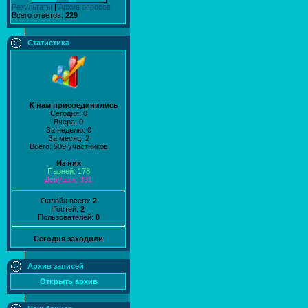
Результаты
|
Архив опросов
Всего ответов:
229
Статистика
К нам присоединились
Сегодня: 0
Вчера: 0
За неделю: 0
За месяц: 2
Всего: 509 участников
Из них
Парней: 178
Девушек: 331
Онлайн всего:
2
Гостей:
2
Пользователей:
0
Сегодня заходили
Архив записей
Открыть архив