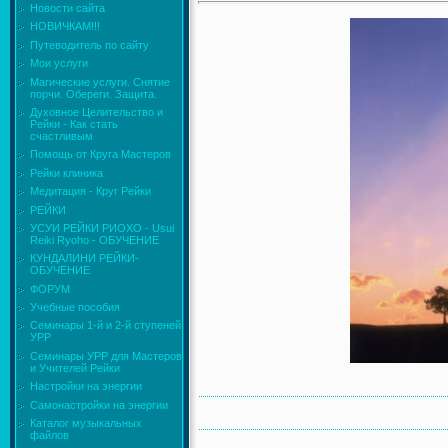
Новости сайта
НОВИЧКАМ!!!
Путеводитель по сайту
Мои услуги
Магические услуги. Снятие
порчи. Обереги. Защита.
Духовное Целительство и
Рейки - Как стать
счастливым
Помощь от Круга Мастеров
Рейки клиника
Медитация - Круг Рейки
РЕЙКИ
УСУИ РЕЙКИ РИОХО - Usui
Reiki Ryoho - ОБУЧЕНИЕ
КУНДАЛИНИ РЕЙКИ-
ОБУЧЕНИЕ
ФОРУМ
Учебные пособия
Семинары 1-й и 2-й ступеней
УРР
Семинары УРР для Мастеров
и Учителей Рейки
Настройки на энергии
Самонастройки на энергии
Каталог музыкальных
файлов