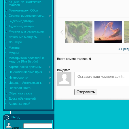
Каталог литературных
файлов
Фото-галерея. Обои
Сеансы исцеления on-...
Видео медитации
Аудио медитации
Музыка для релаксации
Лечебные мандалы
Фэн Шуй
Мантры
« Пре
Мудры
Mетафизика болезней и
Всего комментариев
:
0
недугов [Лиз Бурбо]
Кармические причины ...
Войдите:
Психологические прич...
Нумерология
Цифры - Ангельская т...
Гостевая книга
Отправить
Обратная связь
Доска объявлений
Архив записей
Вход
Логин