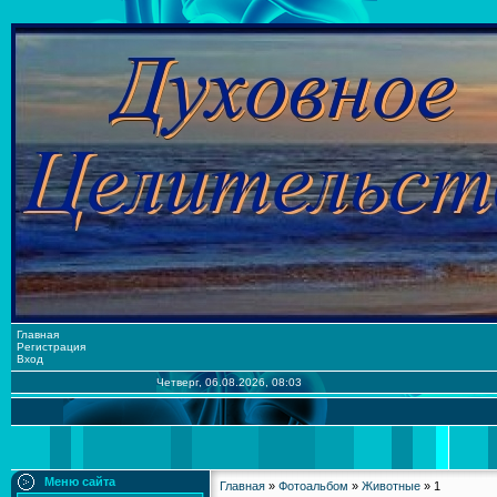
Главная
Регистрация
Вход
Четверг, 06.08.2026, 08:03
Меню сайта
Главная
»
Фотоальбом
»
Животные
» 1