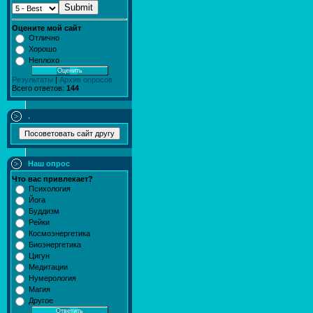
Submit
Оцените мой сайт
Отлично
Хорошо
Неплохо
Результаты
|
Архив опросов
Всего ответов:
144
.
Наш опрос
Что вас привлекает?
Психология
Йога
Буддизм
Рейки
Космоэнергетика
Биоэнергетика
Цигун
Медитации
Нумерология
Магия
Другое