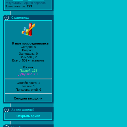
Результаты
|
Архив опросов
Всего ответов:
229
Статистика
К нам присоединились
Сегодня: 0
Вчера: 0
За неделю: 0
За месяц: 2
Всего: 509 участников
Из них
Парней: 178
Девушек: 331
Онлайн всего:
1
Гостей:
1
Пользователей:
0
Сегодня заходили
Архив записей
Открыть архив