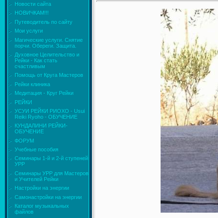
Новости сайта
НОВИЧКАМ!!!
Путеводитель по сайту
Мои услуги
Магические услуги. Снятие
порчи. Обереги. Защита.
Духовное Целительство и
Рейки - Как стать
счастливым
Помощь от Круга Мастеров
Рейки клиника
Медитация - Круг Рейки
РЕЙКИ
УСУИ РЕЙКИ РИОХО - Usui
Reiki Ryoho - ОБУЧЕНИЕ
КУНДАЛИНИ РЕЙКИ-
ОБУЧЕНИЕ
ФОРУМ
Учебные пособия
Семинары 1-й и 2-й ступеней
УРР
Семинары УРР для Мастеров
и Учителей Рейки
Настройки на энергии
Самонастройки на энергии
Каталог музыкальных
файлов