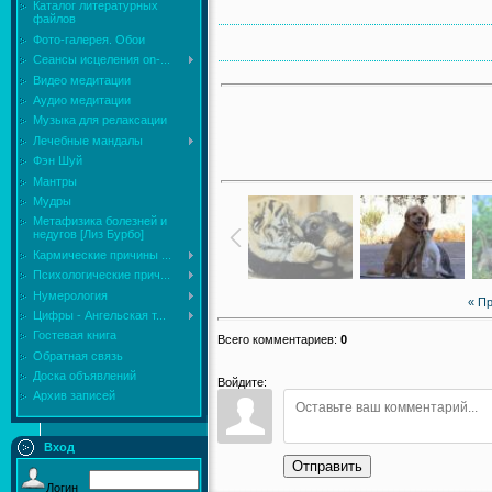
Каталог литературных
файлов
Фото-галерея. Обои
Сеансы исцеления on-...
Видео медитации
Аудио медитации
Музыка для релаксации
Лечебные мандалы
Фэн Шуй
Мантры
Мудры
Mетафизика болезней и
недугов [Лиз Бурбо]
Кармические причины ...
Психологические прич...
Нумерология
« П
Цифры - Ангельская т...
Гостевая книга
Всего комментариев
:
0
Обратная связь
Доска объявлений
Войдите:
Архив записей
Вход
Отправить
Логин