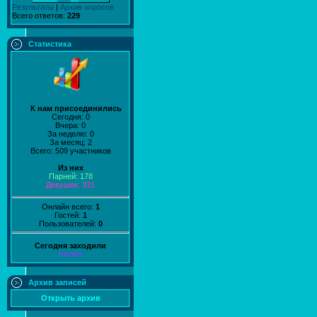
Результаты
|
Архив опросов
Всего ответов:
229
Статистика
К нам присоединились
Сегодня: 0
Вчера: 0
За неделю: 0
За месяц: 2
Всего: 509 участников
Из них
Парней: 178
Девушек: 331
Онлайн всего:
1
Гостей:
1
Пользователей:
0
Сегодня заходили
Irishka
Архив записей
Открыть архив