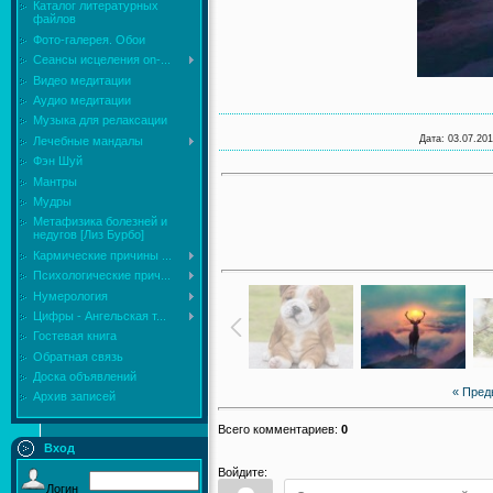
Каталог литературных
файлов
Фото-галерея. Обои
Сеансы исцеления on-...
Видео медитации
Аудио медитации
Музыка для релаксации
Дата
: 03.07.201
Лечебные мандалы
Фэн Шуй
Мантры
Мудры
Mетафизика болезней и
недугов [Лиз Бурбо]
Кармические причины ...
Психологические прич...
Нумерология
Цифры - Ангельская т...
Гостевая книга
Обратная связь
Доска объявлений
« Пре
Архив записей
Всего комментариев
:
0
Вход
Войдите:
Логин