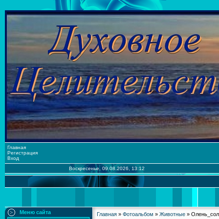
Главная
Регистрация
Вход
Воскресенье, 09.08.2026, 13:12
Меню сайта
Главная
»
Фотоальбом
»
Животные
» Олень_сол