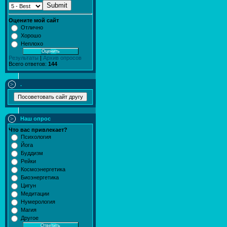
Submit
Оцените мой сайт
Отлично
Хорошо
Неплохо
Результаты
|
Архив опросов
Всего ответов:
144
.
Наш опрос
Что вас привлекает?
Психология
Йога
Буддизм
Рейки
Космоэнергетика
Биоэнергетика
Цигун
Медитации
Нумерология
Магия
Другое