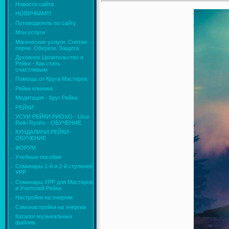
Новости сайта
НОВИЧКАМ!!!
Путеводитель по сайту
Мои услуги
Магические услуги. Снятие
порчи. Обереги. Защита.
Духовное Целительство и
Рейки - Как стать
счастливым
Помощь от Круга Мастеров
Рейки клиника
Медитация - Круг Рейки
РЕЙКИ
УСУИ РЕЙКИ РИОХО - Usui
Reiki Ryoho - ОБУЧЕНИЕ
КУНДАЛИНИ РЕЙКИ-
ОБУЧЕНИЕ
ФОРУМ
Учебные пособия
Семинары 1-й и 2-й ступеней
УРР
Семинары УРР для Мастеров
и Учителей Рейки
Настройки на энергии
Самонастройки на энергии
Каталог музыкальных
файлов