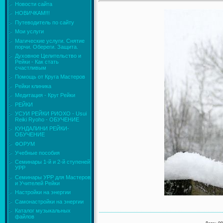
Новости сайта
НОВИЧКАМ!!!
Путеводитель по сайту
Мои услуги
Магические услуги. Снятие
порчи. Обереги. Защита.
Духовное Целительство и
Рейки - Как стать
счастливым
Помощь от Круга Мастеров
Рейки клиника
Медитация - Круг Рейки
РЕЙКИ
УСУИ РЕЙКИ РИОХО - Usui
Reiki Ryoho - ОБУЧЕНИЕ
КУНДАЛИНИ РЕЙКИ-
ОБУЧЕНИЕ
ФОРУМ
Учебные пособия
Семинары 1-й и 2-й ступеней
УРР
Семинары УРР для Мастеров
и Учителей Рейки
Настройки на энергии
Самонастройки на энергии
Каталог музыкальных
файлов