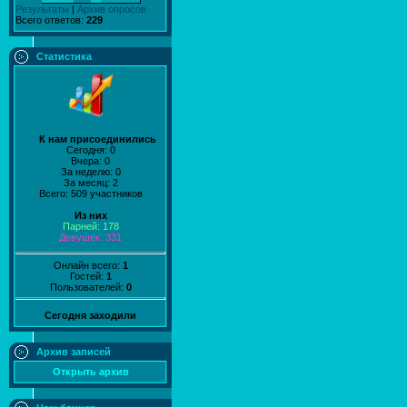
Результаты
|
Архив опросов
Всего ответов:
229
Статистика
К нам присоединились
Сегодня: 0
Вчера: 0
За неделю: 0
За месяц: 2
Всего: 509 участников
Из них
Парней: 178
Девушек: 331
Онлайн всего:
1
Гостей:
1
Пользователей:
0
Сегодня заходили
Архив записей
Открыть архив