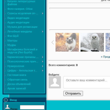
Дата
: 0
Каталог литературных
файлов
Фото-галерея. Обои
Сеансы исцеления on-...
Видео медитации
Аудио медитации
Музыка для релаксации
Лечебные мандалы
Фэн Шуй
Мантры
Мудры
Mетафизика болезней и
недугов [Лиз Бурбо]
« Пре
Кармические причины ...
Психологические прич...
Всего комментариев
:
0
Нумерология
Цифры - Ангельская т...
Войдите:
Гостевая книга
Обратная связь
Доска объявлений
Архив записей
Отправить
Вход
Логин