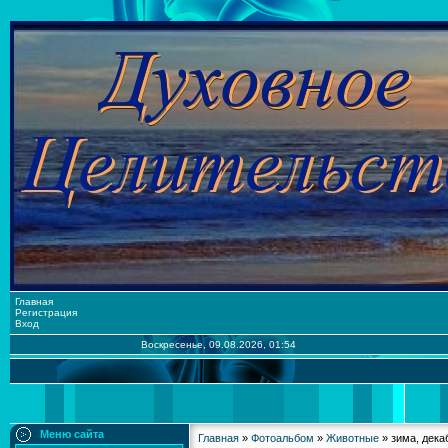
Главная
Регистрация
Вход
Воскресенье, 09.08.2026, 01:54
Меню сайта
Главная
»
Фотоальбом
»
Животные
» зима, дека