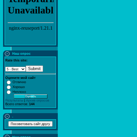
Наш опрос
Rate this site:
Submit
Оцените мой сайт
Отлично
Хорошо
Неплохо
Результаты
|
Архив опросов
Всего ответов:
144
.