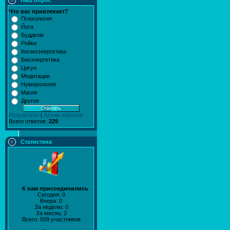
Наш опрос
Что вас привлекает?
Психология
Йога
Буддизм
Рейки
Космоэнергетика
Биоэнергетика
Цигун
Медитации
Нумерология
Магия
Другое
Результаты
|
Архив опросов
Всего ответов:
229
Статистика
К нам присоединились
Сегодня: 0
Вчера: 0
За неделю: 0
За месяц: 2
Всего: 509 участников