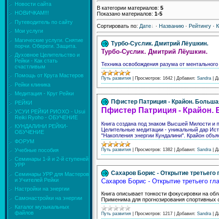
Новости сайта
В категории материалов
:
5
НОВИЧКАМ!!!
Показано материалов
:
1-5
Путеводитель по сайту
Сортировать по
:
Дате
·
Названию
·
Рейтингу
·
Мои услуги
Магические услуги. Снятие
Турбо-Суслик. Дмитрий Лёушкин.
порчи. Обереги. Защита.
Турбо-Суслик. Дмитрий Лёушкин.
Духовное Целительство и
Рейки - Как стать
Техника освобождения разума от ментального
счастливым
Помощь от Круга Мастеров
Путь развития
|
Просмотров:
1642
|
Добавил:
Sandra
|
Д
Рейки клиника
Медитация - Круг Рейки
Пфистер Патриция - Крайон. Больша
РЕЙКИ
Пфистер Патриция - Крайон. 
УСУИ РЕЙКИ РИОХО - Usui
Reiki Ryoho - ОБУЧЕНИЕ
Книга создана под знаком Высшей Милости и 
КУНДАЛИНИ РЕЙКИ-
Целительные медитации - уникальный дар Ист
ОБУЧЕНИЕ
"Накопления энергии Кундалини". Крайон объя
ФОРУМ
Путь развития
|
Просмотров:
1382
|
Добавил:
Sandra
|
Д
Учебные пособия
Семинары 1-й и 2-й ступеней
УРР
Сахаров Борис - Открытие третьего 
Семинары УРР для Мастеров
и Учителей Рейки
Сахаров Борис - Открытие третьего гл
Настройки на энергии
Книга описывает тонкости фокусировки на обл
Самонастройки на энергии
Применима для прогнозирования спортивных 
Каталог музыкальных
файлов
Путь развития
|
Просмотров:
1217
|
Добавил:
Sandra
|
Д