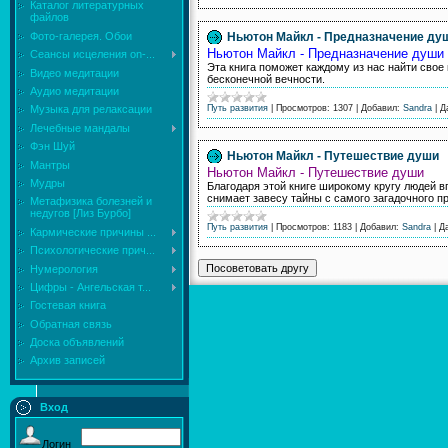
Каталог литературных
файлов
Фото-галерея. Обои
Ньютон Майкл - Предназначение ду
Ньютон Майкл - Предназначение души
Сеансы исцеления on-...
Эта книга поможет каждому из нас найти свое
Видео медитации
бесконечной вечности.
Аудио медитации
Путь развития
|
Просмотров:
1307
|
Добавил:
Sandra
|
Д
Музыка для релаксации
Лечебные мандалы
Фэн Шуй
Ньютон Майкл - Путешествие души
Мантры
Ньютон Майкл - Путешествие души
Мудры
Благодаря этой книге широкому кругу людей в
снимает завесу тайны с самого загадочного пр
Mетафизика болезней и
недугов [Лиз Бурбо]
Путь развития
|
Просмотров:
1183
|
Добавил:
Sandra
|
Д
Кармические причины ...
Психологические прич...
Нумерология
Цифры - Ангельская т...
Гостевая книга
Обратная связь
Доска объявлений
Архив записей
Вход
Логин