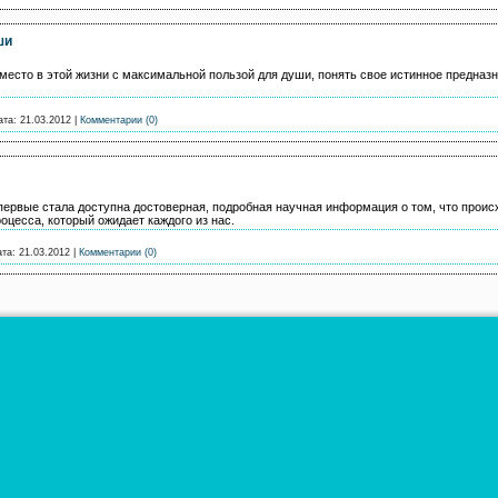
ши
 место в этой жизни с максимальной пользой для души, понять свое истинное предназ
ата:
21.03.2012
|
Комментарии (0)
первые стала доступна достоверная, подробная научная информация о том, что происх
оцесса, который ожидает каждого из нас.
ата:
21.03.2012
|
Комментарии (0)