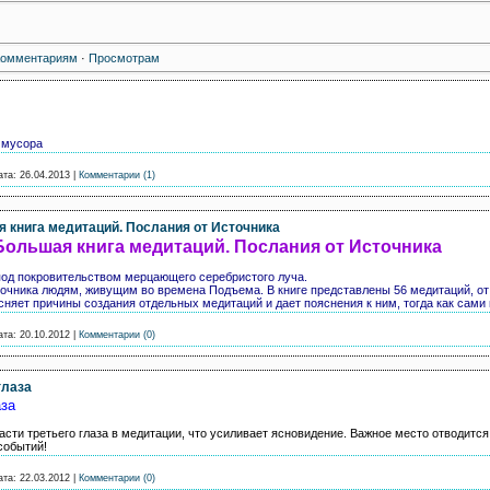
Комментариям
·
Просмотрам
 мусора
ата:
26.04.2013
|
Комментарии (1)
я книга медитаций. Послания от Источника
Большая книга медитаций. Послания от Источника
под покровительством мерцающего серебристого луча.
очника людям, живущим во времена Подъема. В книге представлены 56 медитаций, от 
сняет причины создания отдельных медитаций и дает пояснения к ним, тогда как сами
ата:
20.10.2012
|
Комментарии (0)
глаза
аза
асти третьего глаза в медитации, что усиливает ясновидение. Важное место отводитс
событий!
ата:
22.03.2012
|
Комментарии (0)