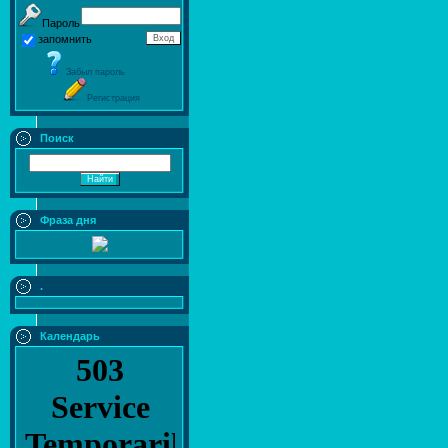
Пароль
запомнить
Забыл пароль
Регистрация
Поиск
Фраза дня
.
Календарь