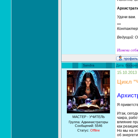
Архистрати
Удачи вам.
***
Контактер
Ведущий: 
Измени себя
Sandra
Дата: Воскрес
15.10.2013
Цикл "
Архист
Я приветств
Итак, сегод
МАСТЕР - УЧИТЕЛЬ
чакра, рабо
влияние пра
Группа: Администраторы
Сообщений:
5546
как реакцию
Статус:
Offline
Но мы на эт
об энергети