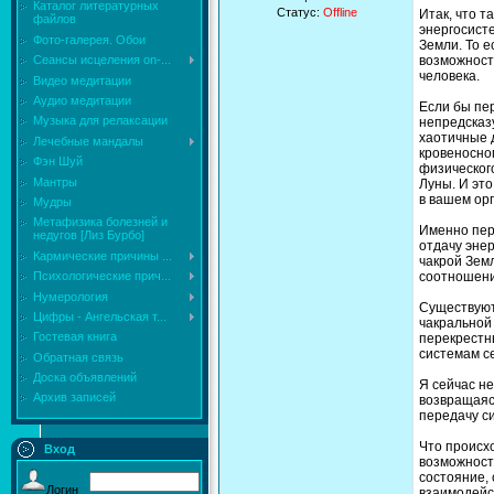
Каталог литературных
Статус:
Offline
Итак, что т
файлов
энергосист
Фото-галерея. Обои
Земли. То е
возможност
Сеансы исцеления on-...
человека.
Видео медитации
Аудио медитации
Если бы пер
Музыка для релаксации
непредсказ
хаотичные 
Лечебные мандалы
кровеносно
Фэн Шуй
физическог
Мантры
Луны. И это
в вашем ор
Мудры
Mетафизика болезней и
Именно перв
недугов [Лиз Бурбо]
отдачу энер
Кармические причины ...
чакрой Земл
соотношени
Психологические прич...
Нумерология
Существуют
Цифры - Ангельская т...
чакральной
Гостевая книга
перекрестн
системам с
Обратная связь
Доска объявлений
Я сейчас не
Архив записей
возвращаясь
передачу си
Что происх
Вход
возможност
состояние,
Логин
взаимодейс