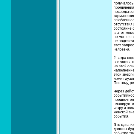
получалось 
проявления 
посредство
кармические
влюбленнос
отсутствия 
состояние 
,в этот мо
не могло ег
не подключа
этот запро
человека.
2 чакра еще
все чакры, 
на этой осн
наполнение 
этой энерги
лежит дуал
Поэтому, ре
Через дейст
событийнос
предпочтени
планируете.
чакру и на
женской эне
события.
Это одна из
должны буде
событие тол