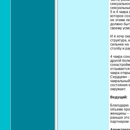
сексуальнос
сексуальны
5 и 4 чакра
которое соз
не этими лю
должно быт
своему усмо
И я хочу ск
структура, 
сильнее на 
столбу и ра
4 чакра сон
другой боле
сонастройке
отзывается 
чакра откры
Сердцем» - 
чакральный 
состояния 
окружает.
Ведущий:
Благодарю. 
объеме про
женщины – 
раньше это
партнером -
Архистрати