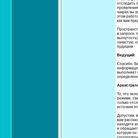
отследить 
проявления
чакрах вы в
этом работа
как вам пр
Пространст
в запросе, 
выгнутость)
зачастую, с
будущем.
Ведущий:
Спасибо. В
информация 
выполняет 
определенн
Архистрати
То, что чел
режиме, та
только отсл
источник эт
Допустим, в
вам рассказ
находите и
и обращаете
которую он
соотносить