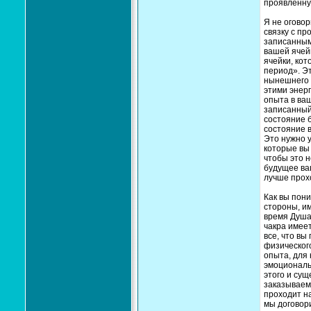
проявленну
Я не оговор
связку с пр
записанным
вашей ячей
ячейки, ко
период». Э
нынешнего 
этими энер
опыта в ваш
записанный
состояние б
состояние в
Это нужно у
которые вы 
чтобы это 
будущее ва
лучше прох
Как вы пони
стороны, им
время Душа 
чакра имеет
все, что вы
физическог
опыта, для
эмоциональ
этого и сущ
заказываем
проходит на
мы договор