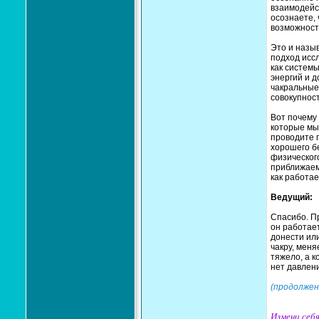
взаимодейст
осознаете, 
возможности
Это и назыв
подход исс
как систем
энергий и д
чакральные
совокупност
Вот почему 
которые мы 
проводите 
хорошего б
физического
приближаемс
как работае
Ведущий:
Спасибо. Пр
он работает
донести или
чакру, меня
тяжело, а к
нет давлен
(продолжен
Измени себя