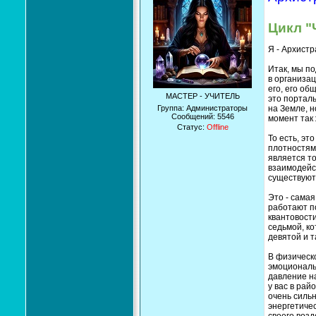
Цикл "
Я - Архистр
Итак, мы по
в организац
его, его об
МАСТЕР - УЧИТЕЛЬ
это порталь
Группа: Администраторы
на Земле, 
Сообщений:
5546
момент так 
Статус:
Offline
То есть, эт
плотностями
является то
взаимодейс
существуют
Это - самая
работают по
квантовости
седьмой, ко
девятой и т
В физическ
эмоциональ
давление на
у вас в рай
очень сильн
энергетичес