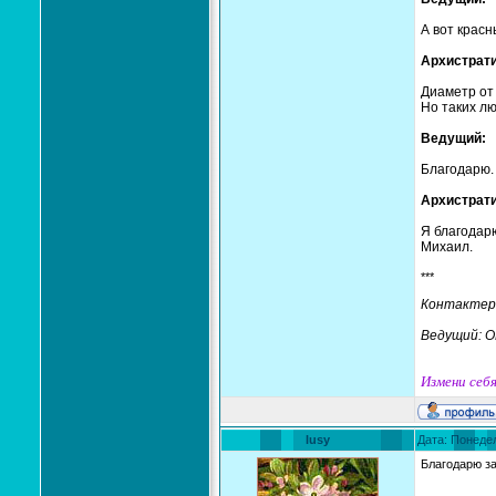
А вот крас
Архистрати
Диаметр от 
Но таких лю
Ведущий:
Благодарю.
Архистрати
Я благодарю
Михаил.
***
Контактер
Ведущий: 
Измени себя
lusy
Дата: Понедел
Благодарю з