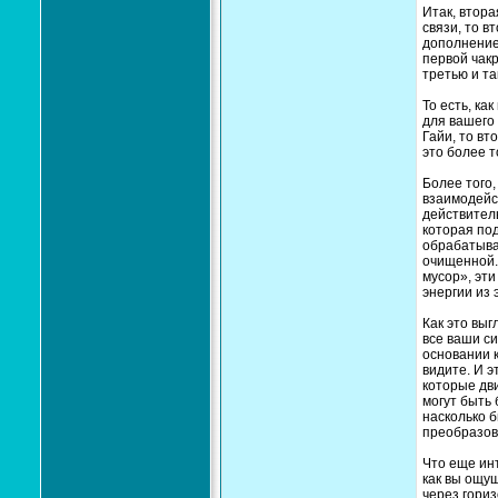
Итак, втора
связи, то в
дополнение,
первой чак
третью и та
То есть, ка
для вашего
Гайи, то вт
это более 
Более того,
взаимодейс
действитель
которая под
обрабатыва
очищенной. 
мусор», эти
энергии из 
Как это выг
все ваши си
основании к
видите. И э
которые дв
могут быть 
насколько 
преобразов
Что еще инт
как вы ощу
через гориз