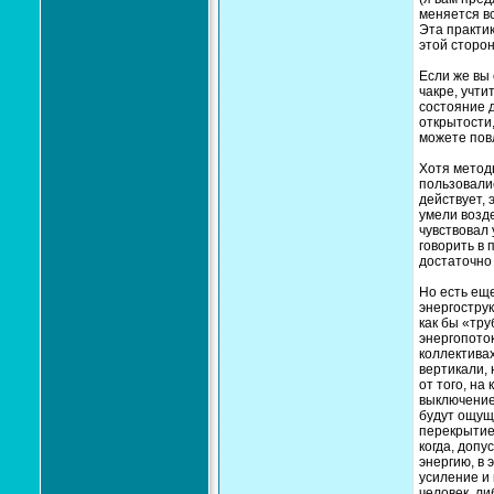
меняется вс
Эта практик
этой сторон
Если же вы 
чакре, учти
состояние д
открытости,
можете повл
Хотя метод
пользовалис
действует, 
умели возде
чувствовал 
говорить в 
достаточно
Но есть ещ
энергострук
как бы «тру
энергопоток
коллектива
вертикали, 
от того, на
выключение,
будут ощуща
перекрытие 
когда, допу
энергию, в 
усиление и 
человек, ли