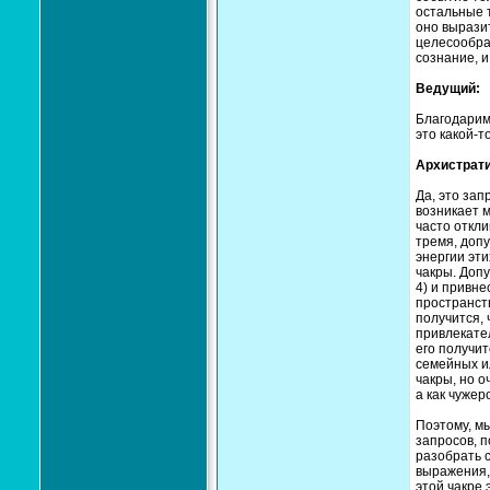
остальные т
оно выразит
целесообра
сознание, и
Ведущий:
Благодарим.
это какой-т
Архистрати
Да, это зап
возникает м
часто откли
тремя, допу
энергии эти
чакры. Допу
4) и привне
пространств
получится, 
привлекател
его получит
семейных ил
чакры, но о
а как чужер
Поэтому, м
запросов, п
разобрать 
выражения, 
этой чакре 