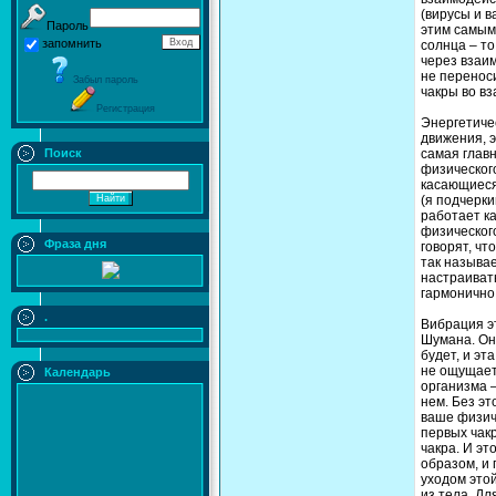
(вирусы и в
Пароль
этим самым,
запомнить
солнца – то
через взаи
не переноси
Забыл пароль
чакры во вз
Регистрация
Энергетиче
движения, э
Поиск
самая глав
физического
касающиеся
(я подчерки
работает ка
физического
Фраза дня
говорят, чт
так называе
настраивать
гармонично
.
Вибрация эт
Шумана. Она
будет, и эт
не ощущает
Календарь
организма –
нем. Без эт
ваше физиче
первых чакр
чакра. И эт
образом, и
уходом этой
из тела. Дл