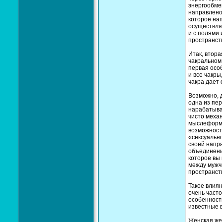
энергообме
направлено 
которое нап
осуществля
и с полями
пространств
Итак, втора
чакральном 
первая особ
и все чакры
чакра дает 
Возможно, д
одна из пер
нарабатывал
чисто механ
мыслеформах
возможности
«сексуально
своей напра
объединени
которое вы
между мужч
пространст
Такое влиян
очень часто
особенность
известные в
Женская же 