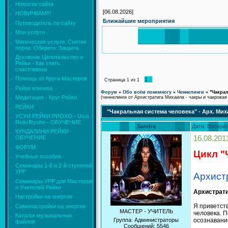
Новости сайта
[06.08.2026]
НОВИЧКАМ!!!
Ближайшие мероприятия
Путеводитель по сайту
Мои услуги
Магические услуги. Снятие
порчи. Обереги. Защита.
Духовное Целительство и
Рейки - Как стать
счастливым
Помощь от Круга Мастеров
1
Страница
1
из
1
Рейки клиника
Форум
»
Обо всём понемногу
»
Ченнелинги
»
"Чакрал
Медитация - Круг Рейки
(ченнелинги от Архистратига Михаила - чакры и чакровая 
РЕЙКИ
"Чакральная система человека" - Арх. Ми
УСУИ РЕЙКИ РИОХО - Usui
Reiki Ryoho - ОБУЧЕНИЕ
Sandra
Дата: Воскрес
КУНДАЛИНИ РЕЙКИ-
16.08.201
ОБУЧЕНИЕ
ФОРУМ
Цикл "
Учебные пособия
Семинары 1-й и 2-й ступеней
УРР
Архист
Семинары УРР для Мастеров
и Учителей Рейки
Архистрати
Настройки на энергии
Я приветств
Самонастройки на энергии
МАСТЕР - УЧИТЕЛЬ
человека. П
Каталог музыкальных
Группа: Администраторы
осознавани
файлов
Сообщений:
5546