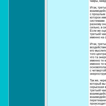
чакры, кажд
Итак, треть
взаимодейст
с прошлым и
которое име
системами. 
разному она
сильно, в с
Если же оц
третьей ча
именно на 
Итак, треть
воздействие
его мыслеп
того центр
что та энер
именно те 
именно те м
основопола
с четверто
энергострук
Так же, чер
который вы
серьезная в
третьей ча
взаимодейст
взаимодейст
перетекание
происходит 