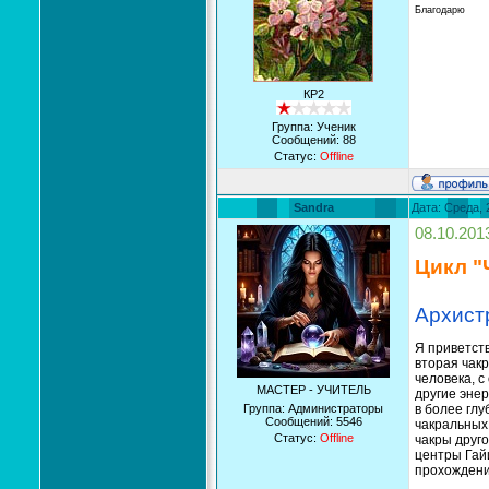
Благодарю
КР2
Группа: Ученик
Сообщений:
88
Статус:
Offline
Sandra
Дата: Среда, 
08.10.201
Цикл "
Архист
Я приветст
вторая чак
человека, с
МАСТЕР - УЧИТЕЛЬ
другие энер
Группа: Администраторы
в более глу
Сообщений:
5546
чакральных 
Статус:
Offline
чакры друго
центры Гайи
прохождени