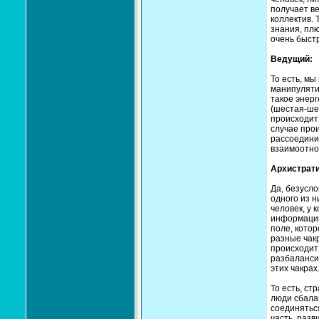
получает ве
коллектив. 
знания, плю
очень быст
Ведущий:
То есть, мы
манипулятив
такое энерг
(шестая-шес
происходит
случае про
рассоединил
взаимоотн
Архистрати
Да, безусло
одного из н
человек, у 
информации,
поле, котор
разные чакр
происходит
разбаланси
этих чакрах
То есть, ст
люди сбала
соединяться
часть, разв