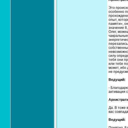
Это происхо
особенно п
прохождени
опыт, котор
памяти», он
значение 8,
Олег, можеш
чакральные 
энергетичес
перезапись 
собственные
невозможно
силу опреде
тебя они пр
или тебе по
может, ибо 
не предусмо
Ведущий:
- Благодарю
активация 
Архистрати
Да. В тоже 
вас совпада
Ведущий:
Понятно. Б