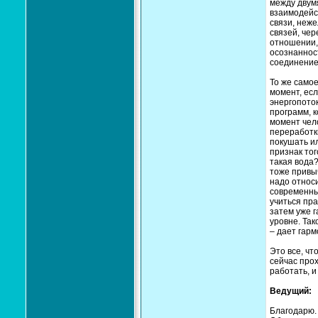
между двумя
взаимодейс
связи, неже
связей, чер
отношении, 
осознанност
соединение
То же самое
момент, ес
энергопоток
программ, к
момент чел
переработк
покушать ил
признак тог
такая вода
тоже привы
надо относи
современные
учиться пра
затем уже г
уровне. Так
– дает гар
Это все, чт
сейчас прох
работать, и
Ведущий:
Благодарю.