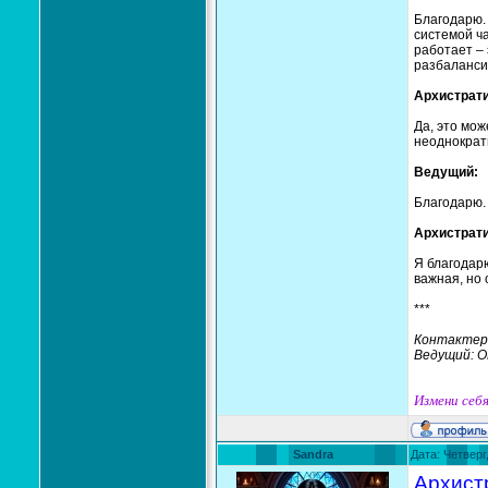
Благодарю.
системой ча
работает – 
разбаланси
Архистрати
Да, это мож
неоднократ
Ведущий:
Благодарю. 
Архистрати
Я благодарю
важная, но 
***
Контактер
Ведущий: 
Измени себя
Sandra
Дата: Четверг
Архист