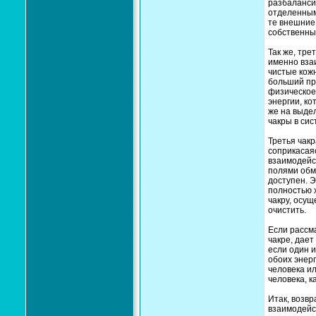
разбаланси
отделенными
те внешние
собственны
Так же, тре
именно вза
чистые кожн
больший про
физическое
энергии, ко
же на выде
чакры в си
Третья чакр
соприкасаяс
взаимодейс
полями обм
доступен. Э
полностью 
чакру, осущ
очистить.
Если рассма
чакре, дает
если один и
обоих энер
человека ил
человека, к
Итак, возвр
взаимодейс