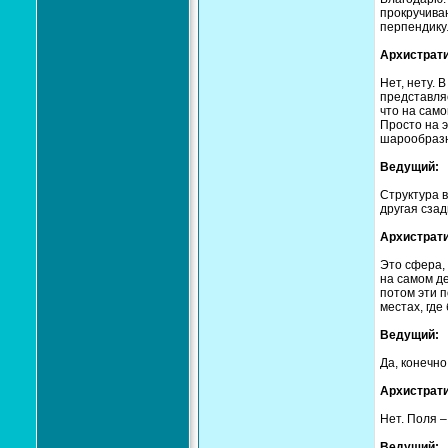
прокручиван
перпендикул
Архистрати
Нет, нету. 
представляе
что на само
Просто на э
шарообразн
Ведущий:
Структура 
другая сзад
Архистрати
Это сфера, 
на самом де
потом эти п
местах, где
Ведущий:
Да, конечно
Архистрати
Нет. Поля –
Ведущий: