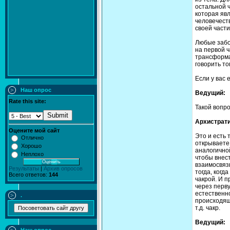
остальной ч
которая явл
человечеств
своей части
Любые забо
на первой 
трансформац
говорить то
Если у вас 
Наш опрос
Ведущий:
Rate this site:
Такой вопр
Submit
Архистрати
Оцените мой сайт
Это и есть 
Отлично
открываете 
Хорошо
аналогично
Неплохо
чтобы внест
взаимосвяз
Результаты
|
Архив опросов
тогда, когд
Всего ответов:
144
чакрой. И п
через перву
естественно
.
происходящи
т.д. чакр.
Ведущий: