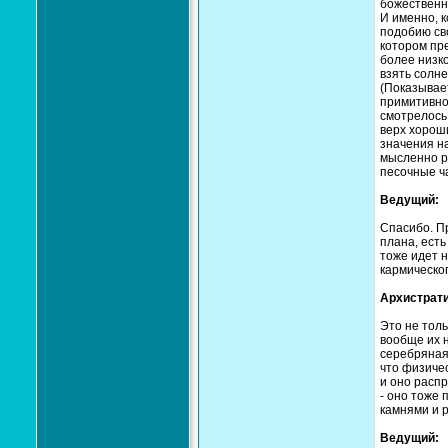
божественно
И именно, к
подобию сво
котором пре
более низко
взять солне
(Показывает
примитивное
смотрелось 
верх хороши
значения на
мысленно ра
песочные ч
Ведущий:
Спасибо. Пр
плана, есть
тоже идет н
кармическог
Архистрати
Это не толь
вообще их н
серебряная 
что физичес
и оно расп
- оно тоже 
камнями и 
Ведущий: