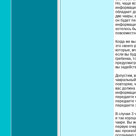
Но, чаще вс
информации.
обладает д
две чакры,
он будет п
информацию,
хотелось бы
повсеместн
Когда же в
это своего
которые, вп
если вы буд
гребенка, 
предусматр
вы задейств
Допустим, в
чакральный 
повторяю, ч
вас должна 
информация,
передаете 
передаете ч
передаете э
В случае 3 
и так хорош
чакре. Вы ж
первую очер
вас произо
осознанно п