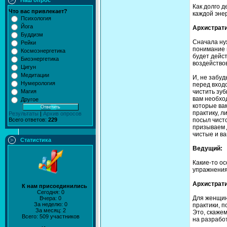
Наш опрос
Как долго д
Что вас привлекает?
каждой энер
Психология
Йога
Архистрати
Буддизм
Сначала ну
Рейки
понимание в
Космоэнергетика
будет дейс
Биоэнергетика
воздействов
Цигун
Медитации
И, не забуд
Нумерология
перед входо
Магия
чистить зуб
вам необход
Другое
которые вам
практику, л
Результаты
|
Архив опросов
Всего ответов:
229
посыл чисто
призываем д
чистые и в
Статистика
Ведущий:
Какие-то о
упражнения
Архистрати
К нам присоединились
Сегодня: 0
Для женщин,
Вчера: 0
За неделю: 0
практики, п
За месяц: 2
Это, скажем
Всего: 509 участников
на разработ