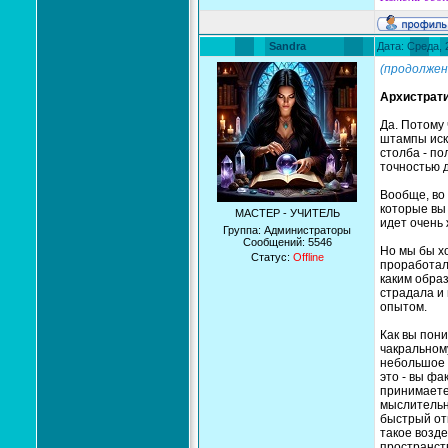
Sandra
Дата: Среда, 
(продолжен
Архистрати
Да. Потому 
штампы иск
столба - по
точностью д
Вообще, во 
которые вы
МАСТЕР - УЧИТЕЛЬ
идет очень 
Группа: Администраторы
Сообщений:
5546
Но мы бы хо
Статус:
Offline
проработали
каким образ
страдала и 
опытом.
Как вы пони
чакральному
небольшое у
это - вы фа
принимаете
мыслительн
быстрый отк
такое возде
пространств