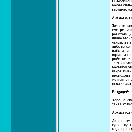
Объединение
более сильн
кармическо
Архистрати
Желательно 
смотреть эн
работающих,
иначе это б
чакры, и в 
либо на свя
работать на
гармонично 
работаете н
третьей чак
большая ош
чакре, имен
происходит
же нужно пр
шести чакра
Ведущий:
Хорошо, сп
такая этимо
Архистрати
Дело в том,
существует 
когда присв