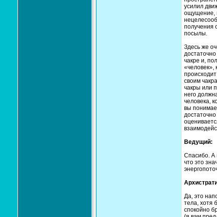
усилил движ
ощущение, к
нецелесооб
получения 
посылы.
Здесь же оч
достаточно 
чакре и, по
«человек», 
происходит 
своим чакра
чакры или п
него должна
человека, к
вы понимае
достаточно
оценивается
взаимодейс
Ведущий:
Спасибо. А 
что это зна
энергопото
Архистрати
Да, это нап
тела, хотя 
спокойно б
(я вам пре