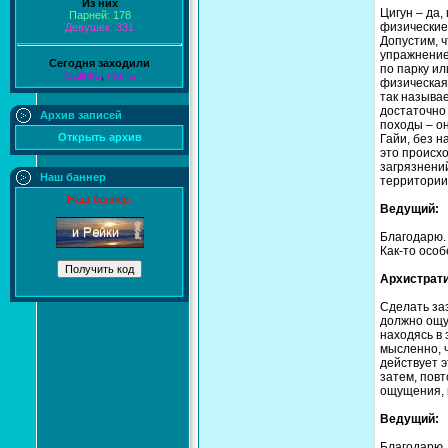
Из них
Цигун – да,
Парней: 178
физические 
Девушек: 331
Допустим, ч
упражнение,
Сегодня заходили
по парку ил
Galinka
,
marfa
физическая
так называе
достаточно
Архив записей
походы – о
Открыть архив
Гайи, без н
это происх
загрязнений
Наш баннер
территории
Наш баннер:
Ведущий:
Благодарю.
Как-то особ
Архистрати
Сделать за
должно ощу
находясь в 
мысленно, ч
действует э
затем, повт
ощущения, 
Ведущий:
Благодарю.