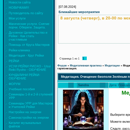
Новости сайта
[07.08.2024]
НОВИЧКАМ!!!
Ближайшие мероприятия
Путеводитель по сайту
8 августа (четверг), в 20-00 по
Мои услуги
Магические услуги. Снятие
порчи. Обереги. Защита.
Духовное Целительство и
Рейки - Как стать
счастливым
Помощь от Круга Мастеров
Рейки клиника
Медитация - Круг Рейки
1
Страница
1
из
1
РЕЙКИ
Форум
»
Медитативная практика
»
Медитации
»
Меди
УСУИ РЕЙКИ РИОХО - Usui
гармонизация.
Reiki Ryoho - ОБУЧЕНИЕ
КУНДАЛИНИ РЕЙКИ-
Медитация. Очищение биополя Зелёным п
ОБУЧЕНИЕ
ФОРУМ
Sandra
Дата: Понедел
Учебные пособия
Ме
Семинары 1-й и 2-й ступеней
УРР
Семинары УРР для Мастеров
и Учителей Рейки
Настройки на энергии
Выберите вре
Самонастройки на энергии
Можете включ
Каталог музыкальных
файлов
Сядьте, расс