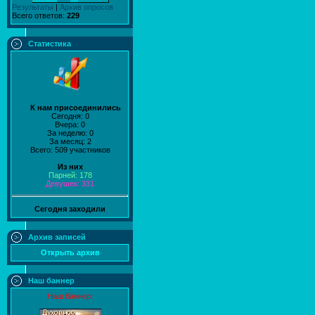
Результаты
|
Архив опросов
Всего ответов:
229
Статистика
К нам присоединились
Сегодня: 0
Вчера: 0
За неделю: 0
За месяц: 2
Всего: 509 участников
Из них
Парней: 178
Девушек: 331
Сегодня заходили
Архив записей
Открыть архив
Наш баннер
Наш баннер: