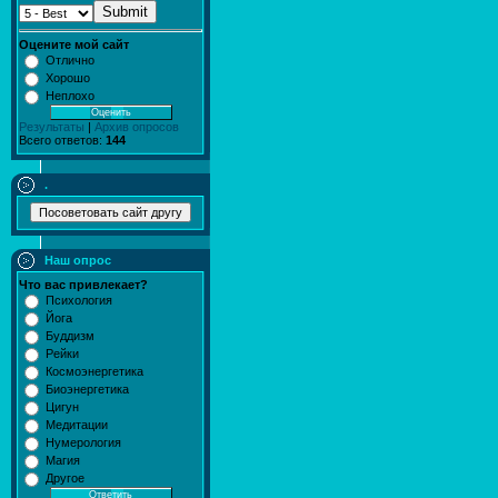
Submit
Оцените мой сайт
Отлично
Хорошо
Неплохо
Результаты
|
Архив опросов
Всего ответов:
144
.
Наш опрос
Что вас привлекает?
Психология
Йога
Буддизм
Рейки
Космоэнергетика
Биоэнергетика
Цигун
Медитации
Нумерология
Магия
Другое