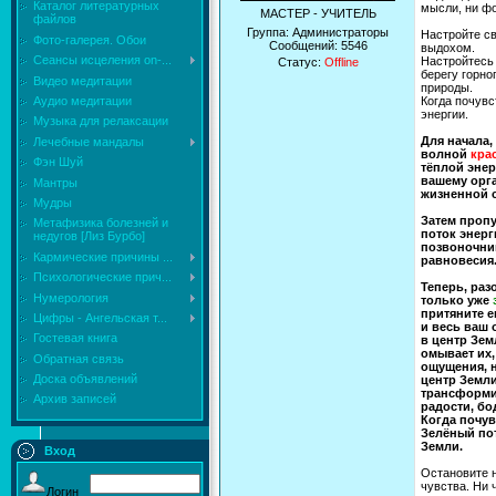
Каталог литературных
мысли, ни ф
МАСТЕР - УЧИТЕЛЬ
файлов
Группа: Администраторы
Настройте с
Фото-галерея. Обои
Сообщений:
5546
выдохом.
Сеансы исцеления on-...
Настройтесь 
Статус:
Offline
берегу горно
Видео медитации
природы.
Аудио медитации
Когда почувс
энергии.
Музыка для релаксации
Для начала,
Лечебные мандалы
волной
кра
Фэн Шуй
тёплой энер
вашему орга
Мантры
жизненной с
Мудры
Затем пропу
Mетафизика болезней и
поток энер
недугов [Лиз Бурбо]
позвоночник
Кармические причины ...
равновесия.
Психологические прич...
Теперь, раз
Нумерология
только уже
притяните е
Цифры - Ангельская т...
и весь ваш 
Гостевая книга
в центр Зем
омывает их,
Обратная связь
ощущения, н
Доска объявлений
центр Земли
трансформи
Архив записей
радости, бо
Когда почув
Зелёный пот
Земли.
Вход
Остановите н
чувства. Ни 
Логин