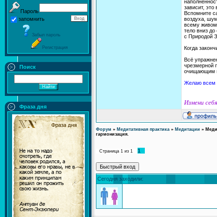
наполненност
зависит, это
Пароль
Вспомните с
воздуха, шум
запомнить
всему живому
тело вниз до
Забыл пароль
с Природой З
Регистрация
Когда законч
Всё упражнен
чрезмерной п
Поиск
очищающим п
Желаю всем 
Измени себя
Фраза дня
Форум
»
Медитативная практика
»
Медитации
»
Меди
гармонизация.
1
Страница
1
из
1
Сегодня заходили: