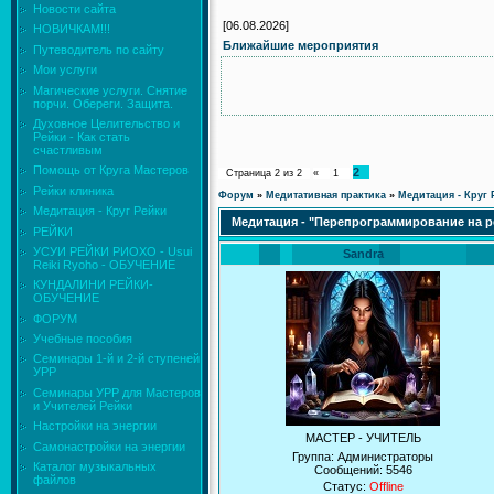
Новости сайта
[06.08.2026]
НОВИЧКАМ!!!
Ближайшие мероприятия
Путеводитель по сайту
Мои услуги
Магические услуги. Снятие
порчи. Обереги. Защита.
Духовное Целительство и
Рейки - Как стать
счастливым
Помощь от Круга Мастеров
2
Страница
2
из
2
«
1
Рейки клиника
Форум
»
Медитативная практика
»
Медитация - Круг 
Медитация - Круг Рейки
Медитация - "Перепрограммирование на 
РЕЙКИ
УСУИ РЕЙКИ РИОХО - Usui
Sandra
Reiki Ryoho - ОБУЧЕНИЕ
КУНДАЛИНИ РЕЙКИ-
ОБУЧЕНИЕ
ФОРУМ
Учебные пособия
Семинары 1-й и 2-й ступеней
УРР
Семинары УРР для Мастеров
и Учителей Рейки
Настройки на энергии
МАСТЕР - УЧИТЕЛЬ
Самонастройки на энергии
Группа: Администраторы
Каталог музыкальных
Сообщений:
5546
файлов
Статус:
Offline