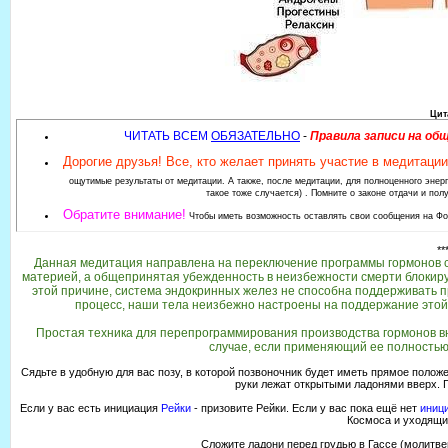
Цит
ЧИТАТЬ ВСЕМ
ОБЯЗАТЕЛЬНО
-
Правила записи на об
Дорогие друзья! Все, кто желает принять участие в медитации
ощутимые результаты от медитации. А также, после медитации, для полноценного эне
такое тоже случается) . Помните о законе отдачи и по
Обратите внимание!
Чтобы иметь возможность оставлять свои сообщения на Фо
**
Данная медитация направлена на переключение программы гормонов с
материей, а общепринятая убежденность в неизбежности смерти блокиру
этой причине, система эндокринных желез не способна поддерживать пр
процесс, наши тела неизбежно настроены на поддержание этой 
Простая техника для перепрограммирования производства гормонов вн
случае, если применяющий ее полностью 
Сядьте в удобную для вас позу, в которой позвоночник будет иметь прямое полож
руки лежат открытыми ладонями вверх. Г
Если у вас есть инициация
Рейки
- призовите Рейки. Если у вас пока ещё нет
иници
Космоса и уходящи
Сложите ладони перед грудью в Гассе (молитв