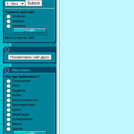
Submit
Оцените мой сайт
Отлично
Хорошо
Неплохо
Результаты
|
Архив опросов
Всего ответов:
144
.
Наш опрос
Что вас привлекает?
Психология
Йога
Буддизм
Рейки
Космоэнергетика
Биоэнергетика
Цигун
Медитации
Нумерология
Магия
Другое