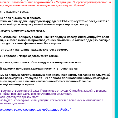
ысшее Я позволить мне подключиться к Медитации - "Перепрограммирование на
ту медитацию полноценно и наилучшим для каждого образом".
жите ладонями вверх.
ие поля дыханием и светом.
точника в вашу двенадцатую чакру, где Я ЕСМЬ Присутствие соединяется с
он не войдет в макушку вашей головы через коронную чакру.
каждую клеточку вашего мозга.
вначале ваш эпифиз, а затем - шишковидную железу. Инструктируйте свои
ми, и с этого момента производить исключительно жизнеподдерживающие
 на достижение физического бессмертия.
го горла и наполняет каждую клеточку светом.
 и горловой чакре сделать то же самое.
ние вниз, наполняя собой каждую клеточку вашего тела.
й железе и половым железам поступить точно так же.
му за верную службу, которую они несли всю жизнь согласно предыдущей
кого бессмертия и требуете от них полного повиновения новым командам.
олной гармонии с вашим изначальным Божественным Планом.
 ещё некоторое время....
вдохните, выдохните 3 раза. Потянитесь от души. Откройте, закройте и снова
ию Рейки, Высшие Силы и всех участников медитации.
если чувствуете дискомфорт.
ко будет необходимо. И вы увидите, как меняется ваша жизнь, отношения с
и, ваше здоровье.
щущения, возникающие при медитации Рейки"