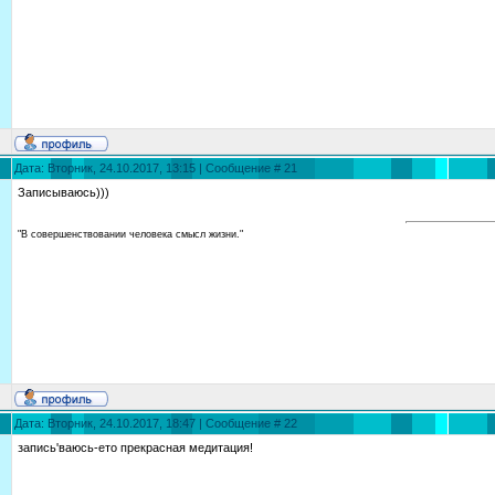
Дата: Вторник, 24.10.2017, 13:15 | Сообщение #
21
Записываюсь)))
"В совершенствовании человека смысл жизни."
Дата: Вторник, 24.10.2017, 18:47 | Сообщение #
22
запись'ваюсь-ето прекрасная медитация!