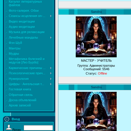
Каталог литературных
файлов
Фото-галерея. Обои
Sandra
Сеансы исцеления on-...
Видео медитации
Аудио медитации
Музыка для релаксации
Лечебные мандалы
Фэн Шуй
Мантры
Мудры
Mетафизика болезней и
МАСТЕР - УЧИТЕЛЬ
недугов [Лиз Бурбо]
Группа: Администраторы
Кармические причины ...
Сообщений:
5546
Психологические прич...
Статус:
Offline
Нумерология
Цифры - Ангельская т...
Sandra
Гостевая книга
Обратная связь
Доска объявлений
Архив записей
Вход
Логин