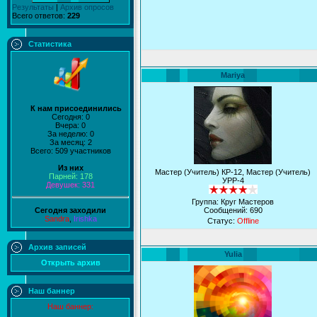
Результаты
|
Архив опросов
Всего ответов:
229
Статистика
Mariya
К нам присоединились
Сегодня: 0
Вчера: 0
За неделю: 0
За месяц: 2
Всего: 509 участников
Из них
Мастер (Учитель) КР-12, Мастер (Учитель)
Парней: 178
УРР-4
Девушек: 331
Группа: Круг Мастеров
Сегодня заходили
Сообщений:
690
Sandra
,
Irishka
Статус:
Offline
Архив записей
Yulia
Открыть архив
Наш баннер
Наш баннер: