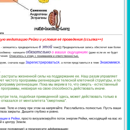
ата
щую медитацию Рейки и условия её проведения (ссылка>>)
в этой
- запишитесь предварительно
теме))) Предварительная запись обеспечит вам более
обязательно
о ваших ощущениях
ргообмена - напишите
(даже если их не будет
лучения.
Отнеситесь к этому с пониманием и ответственностью.
Зарегистрироваться
Знакомимся
руме, сначала надо
, а потом представиться в теме
.
*
 растраты жизненной силы на поддержание ее. Наш разум управляет
ет чистоту программы регенерации телесной клеточной структуры, и по
ограмму регенерации. Пока мы верим в то, что смерть - естественный
программы, невзирая на свою способность действовать иначе.
утри тела, подобная приведенной здесь, может действовать только в
отказался от менталитета "смертника".
ение. Тело и спину при этом на напрягайте. Расслабьтесь полностью. Пусть ваши
лаза закрыты. Дышите глубоко и ровно.
ации в Рейки
, просто визуализируйте поток энергии Рейки, нисходящий на вас из
й к центру Земли.
енное положение) и произнесите аффирмацию: