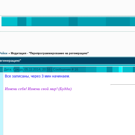
Рейки
»
Медитация - "Перепрограммирование на регенерацию"
регенерацию"
Дата: Среда, 05.11.2014, 20:59 | Сообщение #
16
Все записаны, через 3 мин начинаем.
Измени себя! Измени свой мир! (Будда)