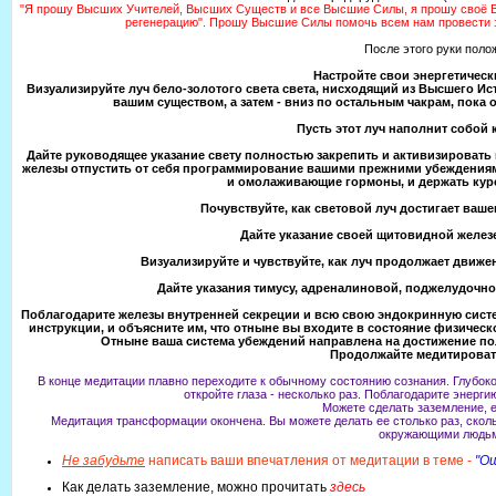
"Я прошу Высших Учителей, Высших Существ и все Высшие Силы, я прошу своё В
регенерацию". Прошу Высшие Силы помочь всем нам провести э
После этого руки поло
Настройте свои энергетическ
Визуализируйте луч бело-золотого света света, нисходящий из Высшего Ис
вашим существом, а затем - вниз по остальным чакрам, пока 
Пусть этот луч наполнит собой 
Дайте руководящее указание свету полностью закрепить и активизировать 
железы отпустить от себя программирование вашими прежними убеждения
и омолаживающие гормоны, и держать курс
Почувствуйте, как световой луч достигает ваше
Дайте указание своей щитовидной железе
Визуализируйте и чувствуйте, как луч продолжает движе
Дайте указания тимусу, адреналиновой, поджелудочно
Поблагодарите железы внутренней секреции и всю свою эндокринную систе
инструкции, и объясните им, что отныне вы входите в состояние физичес
Отныне ваша система убеждений направлена на достижение п
Продолжайте медитировать
В конце медитации плавно переходите к обычному состоянию сознания. Глубоко 
откройте глаза - несколько раз. Поблагодарите энерг
Можете сделать заземление, 
Медитация трансформации окончена. Вы можете делать ее столько раз, сколь
окружающими людьм
Не забудьте
написать ваши впечатления от медитации в теме -
"О
Как делать заземление, можно прочитать
здесь