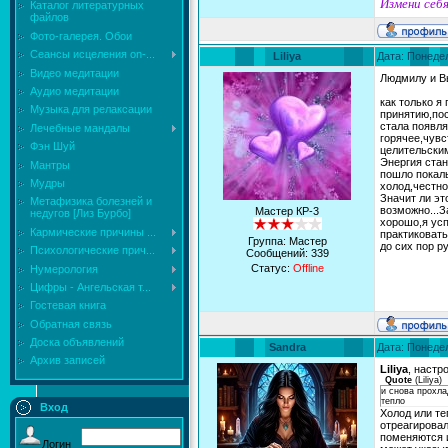
Измени себя
Каталог литературных
файлов
Фото-галерея. Обои
Сеансы исцеления on-...
Liliya
Дата: Понедел
Видео медитации
Людмилу и В
Аудио медитации
как только я
Музыка для релаксации
принятию,пос
стала появля
Лечебные мандалы
горячее,чувс
Фэн Шуй
целительским
Энергия стан
Мантры
пошло покалы
Мудры
холод,честно
Значит ли эт
Mетафизика болезней и
возможно...З
Мастер КР-3
недугов [Лиз Бурбо]
хорошо,я усп
Кармические причины ...
практиковать
Группа: Мастер
до сих пор р
Психологические прич...
Сообщений:
339
Статус:
Offline
Нумерология
Цифры - Ангельская т...
Гостевая книга
Обратная связь
Доска объявлений
Sandra
Дата: Понедел
Архив записей
Liliya
, настр
Quote
(
Liliya
)
и снова прохла
тепло
Вход
Холод или те
отреагирова
поменяются и
Логин