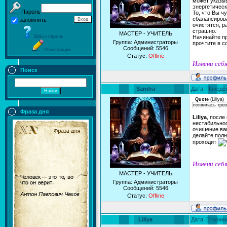
может указыв
энергетическ
Пароль
То, что Вы ч
сбалансирова
запомнить
очистятся, р
страшно.
МАСТЕР - УЧИТЕЛЬ
Забыл пароль
Начинайте п
Группа: Администраторы
прочтите в 
Сообщений:
5546
Регистрация
Статус:
Offline
Измени себя
Поиск
Sandra
Дата: Понедел
Quote
(
Liliya
)
появилась трев
Фраза дня
Liliya
, после
нестабильнос
очищение ваш
делайте полн
проходит
Измени себя
МАСТЕР - УЧИТЕЛЬ
Группа: Администраторы
Сообщений:
5546
Статус:
Offline
Liliya
Дата: Вторник