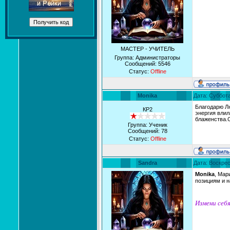
МАСТЕР - УЧИТЕЛЬ
Группа: Администраторы
Сообщений:
5546
Статус:
Offline
Monika
Дата: Суббота
Благодарю Лю
КР2
энергия влил
блаженства.
Группа: Ученик
Сообщений:
78
Статус:
Offline
Sandra
Дата: Воскрес
Monika
, Мар
позициям и 
Измени себя