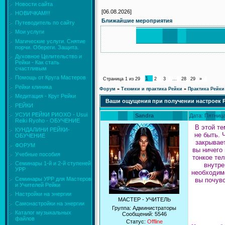
Новости сайта
[06.08.2026]
НОВИЧКАМ!!!
Ближайшие мероприятия
Путеводитель по сайту
Мои услуги
Магические услуги. Снятие
порчи. Обереги. Защита.
Духовное Целительство и
Рейки - Как стать
счастливым
Помощь от Круга Мастеров
1
Страница
1
из
29
2
3
…
28
29
»
Рейки клиника
Форум
»
Техники и практика Рейки
»
Практика Рейки
Медитация - Круг Рейки
Ваши ощущения при получении настроек 
РЕЙКИ
УСУИ РЕЙКИ РИОХО - Usui
Sandra
Дата: Пятница
Reiki Ryoho - ОБУЧЕНИЕ
В этой т
КУНДАЛИНИ РЕЙКИ-
не быть. 
ОБУЧЕНИЕ
закрывае
ФОРУМ
вы ничего
Учебные пособия
тонкое тел
Семинары 1-й и 2-й ступеней
внутре
УРР
необходимо
Семинары УРР для Мастеров
вы почувс
и Учителей Рейки
Настройки на энергии
МАСТЕР - УЧИТЕЛЬ
Самонастройки на энергии
Группа: Администраторы
Каталог музыкальных
Сообщений:
5546
файлов
Статус:
Offline