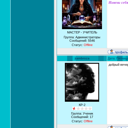
Измени себя
МАСТЕР - УЧИТЕЛЬ
Группа: Администраторы
Сообщений:
5546
Статус:
Offline
zambroza
Дата: Пятница
добрый вечер
КР-2
Группа: Ученик
Сообщений:
17
Статус:
Offline