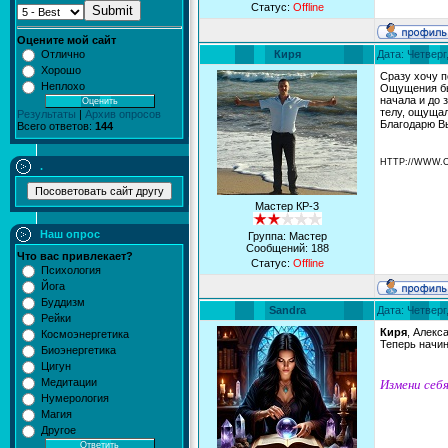
Статус:
Offline
Submit
Оцените мой сайт
Киря
Дата: Четверг
Отлично
Хорошо
Сразу хочу п
Неплохо
Ощущения бы
начала и до 
телу, ощущал
Результаты
|
Архив опросов
Благодарю Вы
Всего ответов:
144
HTTP://WWW.
.
Мастер КР-3
Наш опрос
Группа: Мастер
Сообщений:
188
Что вас привлекает?
Статус:
Offline
Психология
Йога
Буддизм
Sandra
Дата: Четверг
Рейки
Киря
, Алекс
Космоэнергетика
Теперь начин
Биоэнергетика
Цигун
Медитации
Измени себя
Нумерология
Магия
Другое