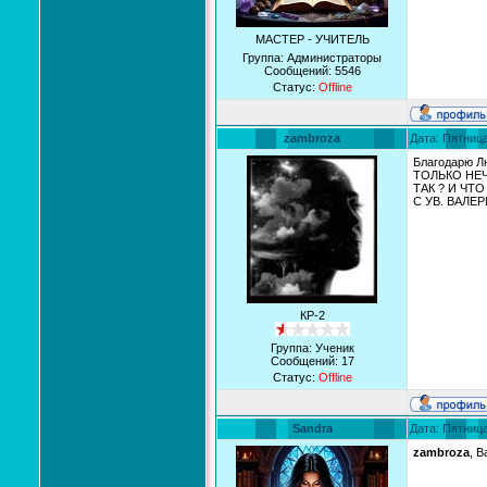
МАСТЕР - УЧИТЕЛЬ
Группа: Администраторы
Сообщений:
5546
Статус:
Offline
zambroza
Дата: Пятница
Благодарю Л
ТОЛЬКО НЕ
ТАК ? И ЧТО
С УВ. ВАЛЕР
КР-2
Группа: Ученик
Сообщений:
17
Статус:
Offline
Sandra
Дата: Пятница
zambroza
, 