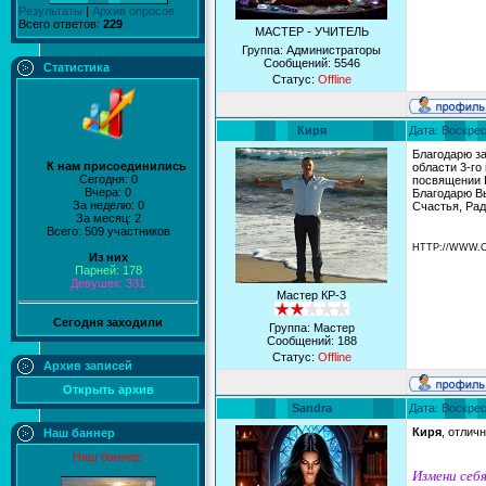
Результаты
|
Архив опросов
Всего ответов:
229
МАСТЕР - УЧИТЕЛЬ
Группа: Администраторы
Сообщений:
5546
Статистика
Статус:
Offline
Киря
Дата: Воскрес
Благодарю за
К нам присоединились
области 3-го
Сегодня: 0
посвящении К
Вчера: 0
Благодарю В
За неделю: 0
Счастья, Рад
За месяц: 2
Всего: 509 участников
HTTP://WWW.
Из них
Парней: 178
Девушек: 331
Мастер КР-3
Сегодня заходили
Группа: Мастер
Сообщений:
188
Статус:
Offline
Архив записей
Открыть архив
Sandra
Дата: Воскрес
Киря
, отлич
Наш баннер
Наш баннер:
Измени себя