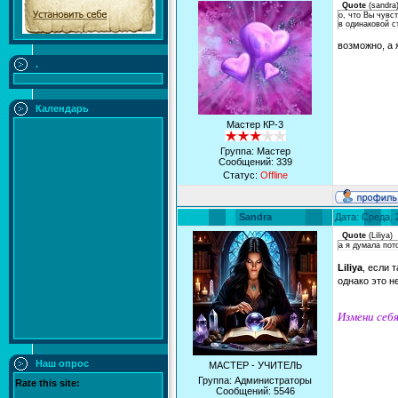
Quote
(
sandra
о, что Вы чувс
в одинаковой с
возможно, а 
.
Календарь
Мастер КР-3
Группа: Мастер
Сообщений:
339
Статус:
Offline
Sandra
Дата: Среда, 
Quote
(
Liliya
)
а я думала пот
Liliya
, если 
однако это н
Измени себя
Наш опрос
МАСТЕР - УЧИТЕЛЬ
Группа: Администраторы
Rate this site:
Сообщений:
5546