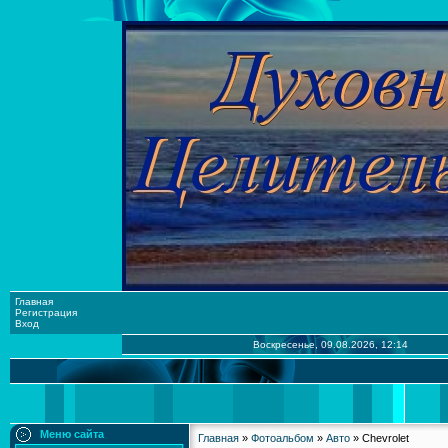
Главная
Регистрация
Вход
Воскресенье, 09.08.2026, 12:14
Меню сайта
Главная
»
Фотоальбом
»
Авто
» Chevrolet