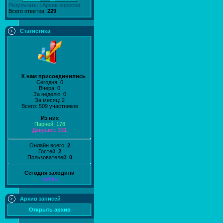
Результаты
|
Архив опросов
Всего ответов:
229
Статистика
К нам присоединились
Сегодня: 0
Вчера: 0
За неделю: 0
За месяц: 2
Всего: 509 участников
Из них
Парней: 178
Девушек: 331
Онлайн всего:
2
Гостей:
2
Пользователей:
0
Сегодня заходили
Irishka
Архив записей
Открыть архив