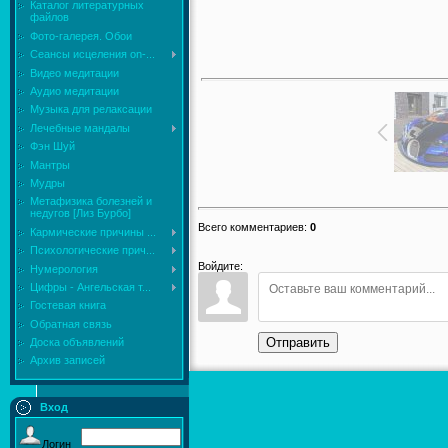
Каталог литературных
файлов
Фото-галерея. Обои
Сеансы исцеления on-...
Видео медитации
Аудио медитации
Музыка для релаксации
Лечебные мандалы
Фэн Шуй
Мантры
Мудры
Mетафизика болезней и
недугов [Лиз Бурбо]
Всего комментариев
:
0
Кармические причины ...
Психологические прич...
Войдите:
Нумерология
Цифры - Ангельская т...
Гостевая книга
Обратная связь
Отправить
Доска объявлений
Архив записей
Вход
Логин