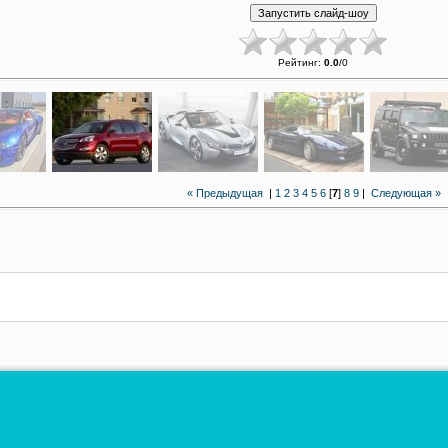
Рейтинг
:
0.0
/
0
« Предыдущая
|
1
2
3
4
5
6
[
7
]
8
9
|
Следующая »