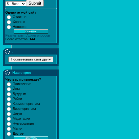
Submit
Оцените мой сайт
Отлично
Хорошо
Неплохо
Результаты
|
Архив опросов
Всего ответов:
144
.
Наш опрос
Что вас привлекает?
Психология
Йога
Буддизм
Рейки
Космоэнергетика
Биоэнергетика
Цигун
Медитации
Нумерология
Магия
Другое