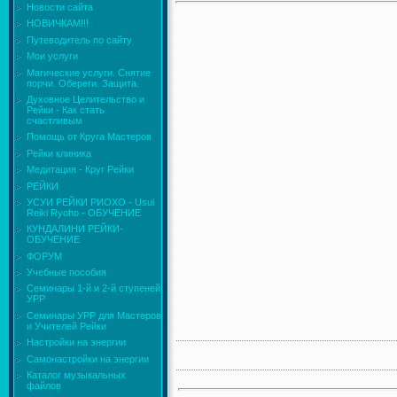
Новости сайта
НОВИЧКАМ!!!
Путеводитель по сайту
Мои услуги
Магические услуги. Снятие
порчи. Обереги. Защита.
Духовное Целительство и
Рейки - Как стать
счастливым
Помощь от Круга Мастеров
Рейки клиника
Медитация - Круг Рейки
РЕЙКИ
УСУИ РЕЙКИ РИОХО - Usui
Reiki Ryoho - ОБУЧЕНИЕ
КУНДАЛИНИ РЕЙКИ-
ОБУЧЕНИЕ
ФОРУМ
Учебные пособия
Семинары 1-й и 2-й ступеней
УРР
Семинары УРР для Мастеров
и Учителей Рейки
Настройки на энергии
Самонастройки на энергии
Каталог музыкальных
файлов