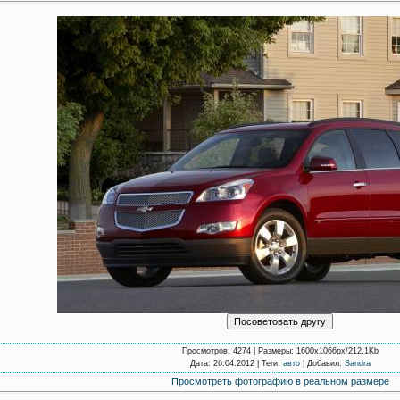
Просмотров
: 4274 |
Размеры
: 1600x1066px/212.1Kb
Дата
: 26.04.2012 |
Теги
:
авто
|
Добавил
:
Sandra
Просмотреть фотографию в реальном размере