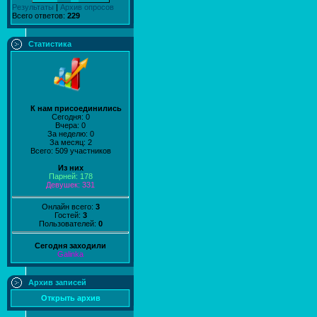
Результаты
|
Архив опросов
Всего ответов:
229
Статистика
К нам присоединились
Сегодня: 0
Вчера: 0
За неделю: 0
За месяц: 2
Всего: 509 участников
Из них
Парней: 178
Девушек: 331
Онлайн всего:
3
Гостей:
3
Пользователей:
0
Сегодня заходили
Galinka
Архив записей
Открыть архив