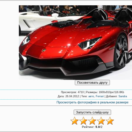
Просмотров
: 4710 |
Размеры
: 1600x810px/116.8Kb
Дата
: 26.04.2012 |
Теги
:
авто
,
Ferrari
|
Добавил
:
Sandra
Просмотреть фотографию в реальном размере
Рейтинг
:
5.0
/
2