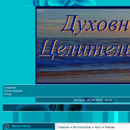
Главная
Регистрация
Вход
Пятница, 07.08.2026, 20:02
Меню сайта
Главная
»
Фотоальбом
»
Авто
» Ferrari