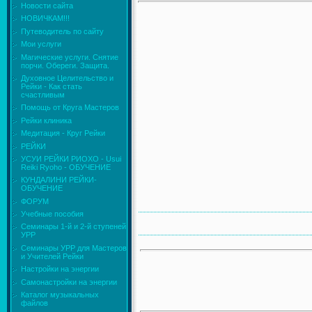
Новости сайта
НОВИЧКАМ!!!
Путеводитель по сайту
Мои услуги
Магические услуги. Снятие
порчи. Обереги. Защита.
Духовное Целительство и
Рейки - Как стать
счастливым
Помощь от Круга Мастеров
Рейки клиника
Медитация - Круг Рейки
РЕЙКИ
УСУИ РЕЙКИ РИОХО - Usui
Reiki Ryoho - ОБУЧЕНИЕ
КУНДАЛИНИ РЕЙКИ-
ОБУЧЕНИЕ
ФОРУМ
Учебные пособия
Семинары 1-й и 2-й ступеней
УРР
Семинары УРР для Мастеров
и Учителей Рейки
Настройки на энергии
Самонастройки на энергии
Каталог музыкальных
файлов