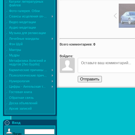
Каталог литературных
файлов
Фото-галерея. Обои
Сеансы исцеления on-...
Видео медитации
Аудио медитации
Музыка для релаксации
Лечебные мандалы
Фэн Шуй
Всего комментариев
:
0
Мантры
Мудры
Войдите:
Mетафизика болезней и
недугов [Лиз Бурбо]
Кармические причины ...
Психологические прич...
Отправить
Нумерология
Цифры - Ангельская т...
Гостевая книга
Обратная связь
Доска объявлений
Архив записей
Вход
Логин