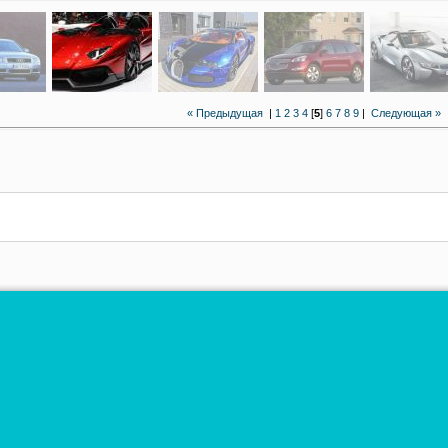
« Предыдущая
|
1
2
3
4
[
5
]
6
7
8
9
|
Следующая »