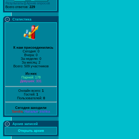
Результаты
|
Архив опросов
Всего ответов:
229
Статистика
К нам присоединились
Сегодня: 0
Вчера: 0
За неделю: 0
За месяц: 2
Всего: 509 участников
Из них
Парней: 178
Девушек: 331
Онлайн всего:
1
Гостей:
1
Пользователей:
0
Сегодня заходили
Sandra
,
Наталья
,
Irishka
Архив записей
Открыть архив