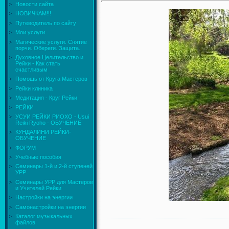
Новости сайта
НОВИЧКАМ!!!
Путеводитель по сайту
Мои услуги
Магические услуги. Снятие
порчи. Обереги. Защита.
Духовное Целительство и
Рейки - Как стать
счастливым
Помощь от Круга Мастеров
Рейки клиника
Медитация - Круг Рейки
РЕЙКИ
УСУИ РЕЙКИ РИОХО - Usui
Reiki Ryoho - ОБУЧЕНИЕ
КУНДАЛИНИ РЕЙКИ-
ОБУЧЕНИЕ
ФОРУМ
Учебные пособия
Семинары 1-й и 2-й ступеней
УРР
Семинары УРР для Мастеров
и Учителей Рейки
Настройки на энергии
Самонастройки на энергии
Каталог музыкальных
файлов