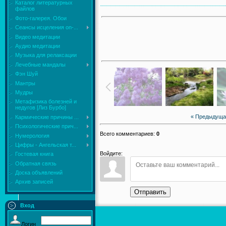
Каталог литературных
файлов
Фото-галерея. Обои
Сеансы исцеления on-...
Видео медитации
Аудио медитации
Музыка для релаксации
Лечебные мандалы
Фэн Шуй
Мантры
Мудры
Mетафизика болезней и
недугов [Лиз Бурбо]
« Предыдуща
Кармические причины ...
Психологические прич...
Всего комментариев
:
0
Нумерология
Цифры - Ангельская т...
Войдите:
Гостевая книга
Обратная связь
Доска объявлений
Архив записей
Отправить
Вход
Логин