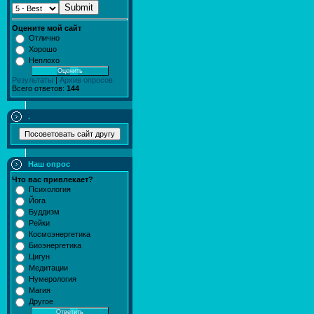
Submit
Оцените мой сайт
Отлично
Хорошо
Неплохо
Результаты
|
Архив опросов
Всего ответов:
144
.
Наш опрос
Что вас привлекает?
Психология
Йога
Буддизм
Рейки
Космоэнергетика
Биоэнергетика
Цигун
Медитации
Нумерология
Магия
Другое