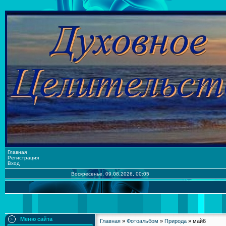
Главная
Регистрация
Вход
Воскресенье, 09.08.2026, 00:05
Меню сайта
Главная
»
Фотоальбом
»
Природа
» май6