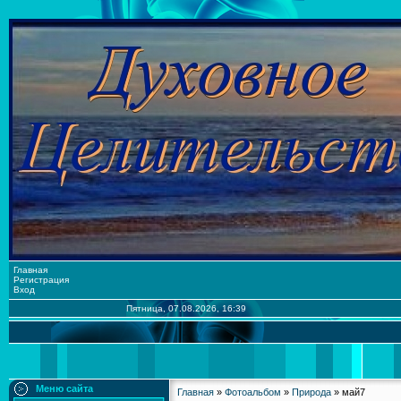
Главная
Регистрация
Вход
Пятница, 07.08.2026, 16:39
Меню сайта
Главная
»
Фотоальбом
»
Природа
» май7