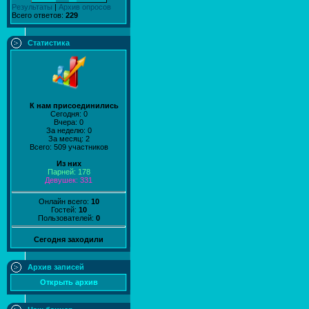
Результаты
|
Архив опросов
Всего ответов:
229
Статистика
К нам присоединились
Сегодня: 0
Вчера: 0
За неделю: 0
За месяц: 2
Всего: 509 участников
Из них
Парней: 178
Девушек: 331
Онлайн всего:
10
Гостей:
10
Пользователей:
0
Сегодня заходили
Архив записей
Открыть архив