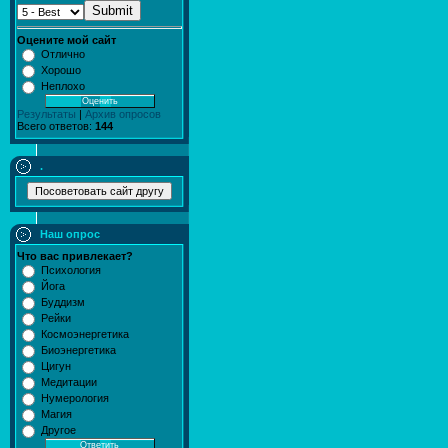
Submit
Оцените мой сайт
Отлично
Хорошо
Неплохо
Результаты
|
Архив опросов
Всего ответов:
144
.
Наш опрос
Что вас привлекает?
Психология
Йога
Буддизм
Рейки
Космоэнергетика
Биоэнергетика
Цигун
Медитации
Нумерология
Магия
Другое