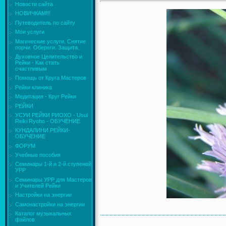
Новости сайта
НОВИЧКАМ!!!
Путеводитель по сайту
Мои услуги
Магические услуги. Снятие
порчи. Обереги. Защита.
Духовное Целительство и
Рейки - Как стать
счастливым
Помощь от Круга Мастеров
Рейки клиника
Медитация - Круг Рейки
РЕЙКИ
УСУИ РЕЙКИ РИОХО - Usui
Reiki Ryoho - ОБУЧЕНИЕ
КУНДАЛИНИ РЕЙКИ-
ОБУЧЕНИЕ
ФОРУМ
Учебные пособия
Семинары 1-й и 2-й ступеней
УРР
Семинары УРР для Мастеров
и Учителей Рейки
Настройки на энергии
Самонастройки на энергии
Каталог музыкальных
файлов