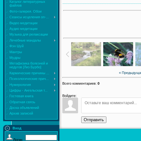
Каталог литературных
файлов
Фото-галерея. Обои
Сеансы исцеления on-...
Видео медитации
Аудио медитации
Музыка для релаксации
Лечебные мандалы
Фэн Шуй
Мантры
Мудры
Mетафизика болезней и
недугов [Лиз Бурбо]
« Предыдуща
Кармические причины ...
Психологические прич...
Всего комментариев
:
0
Нумерология
Цифры - Ангельская т...
Войдите:
Гостевая книга
Обратная связь
Доска объявлений
Архив записей
Отправить
Вход
Логин