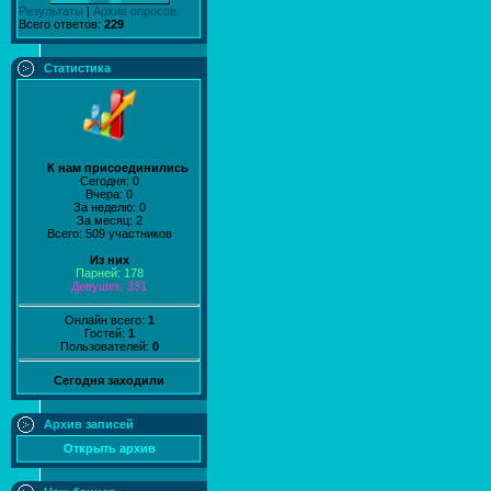
Результаты
|
Архив опросов
Всего ответов:
229
Статистика
К нам присоединились
Сегодня: 0
Вчера: 0
За неделю: 0
За месяц: 2
Всего: 509 участников
Из них
Парней: 178
Девушек: 331
Онлайн всего:
1
Гостей:
1
Пользователей:
0
Сегодня заходили
Архив записей
Открыть архив