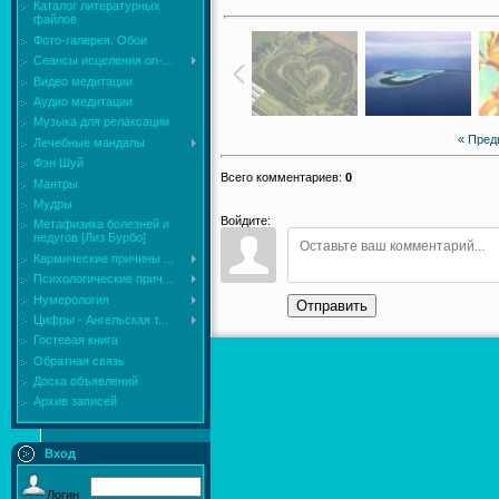
Каталог литературных
файлов
Фото-галерея. Обои
Сеансы исцеления on-...
Видео медитации
Аудио медитации
Музыка для релаксации
« Пре
Лечебные мандалы
Фэн Шуй
Всего комментариев
:
0
Мантры
Мудры
Войдите:
Mетафизика болезней и
недугов [Лиз Бурбо]
Кармические причины ...
Психологические прич...
Нумерология
Отправить
Цифры - Ангельская т...
Гостевая книга
Обратная связь
Доска объявлений
Архив записей
Вход
Логин