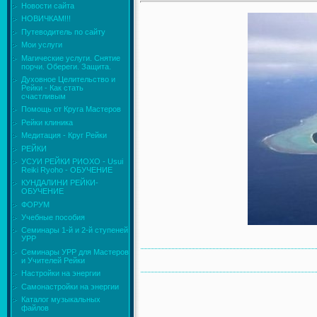
Новости сайта
НОВИЧКАМ!!!
Путеводитель по сайту
Мои услуги
Магические услуги. Снятие
порчи. Обереги. Защита.
Духовное Целительство и
Рейки - Как стать
счастливым
Помощь от Круга Мастеров
Рейки клиника
Медитация - Круг Рейки
РЕЙКИ
УСУИ РЕЙКИ РИОХО - Usui
Reiki Ryoho - ОБУЧЕНИЕ
КУНДАЛИНИ РЕЙКИ-
ОБУЧЕНИЕ
ФОРУМ
Учебные пособия
Семинары 1-й и 2-й ступеней
УРР
Семинары УРР для Мастеров
и Учителей Рейки
Настройки на энергии
Самонастройки на энергии
Каталог музыкальных
файлов