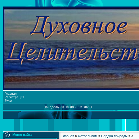
Главная
Регистрация
Вход
Понедельник, 10.08.2026, 06:31
Меню сайта
Главная
»
Фотоальбом
»
Сердца природы
» 3