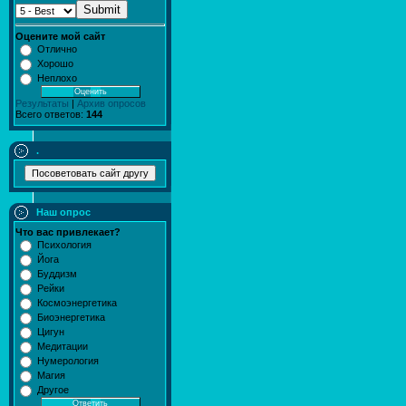
Submit
Оцените мой сайт
Отлично
Хорошо
Неплохо
Результаты
|
Архив опросов
Всего ответов:
144
.
Наш опрос
Что вас привлекает?
Психология
Йога
Буддизм
Рейки
Космоэнергетика
Биоэнергетика
Цигун
Медитации
Нумерология
Магия
Другое