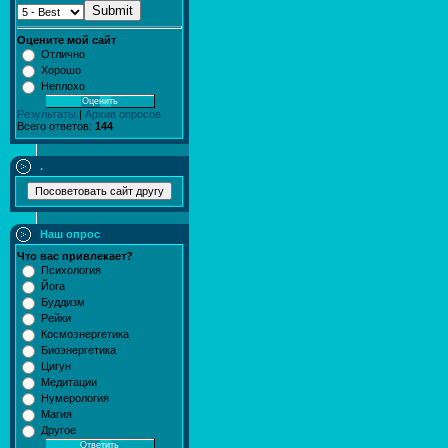
Submit
Оцените мой сайт
Отлично
Хорошо
Неплохо
Результаты
|
Архив опросов
Всего ответов:
144
.
Наш опрос
Что вас привлекает?
Психология
Йога
Буддизм
Рейки
Космоэнергетика
Биоэнергетика
Цигун
Медитации
Нумерология
Магия
Другое