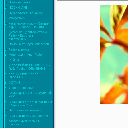
Новости сайта
НОВИЧКАМ!!!
Путеводитель по сайту
Мои услуги
Магические услуги. Снятие
порчи. Обереги. Защита.
Духовное Целительство и
Рейки - Как стать
счастливым
Помощь от Круга Мастеров
Рейки клиника
Медитация - Круг Рейки
РЕЙКИ
УСУИ РЕЙКИ РИОХО - Usui
Reiki Ryoho - ОБУЧЕНИЕ
КУНДАЛИНИ РЕЙКИ-
ОБУЧЕНИЕ
ФОРУМ
Учебные пособия
Семинары 1-й и 2-й ступеней
УРР
Семинары УРР для Мастеров
и Учителей Рейки
Настройки на энергии
Самонастройки на энергии
Каталог музыкальных
файлов