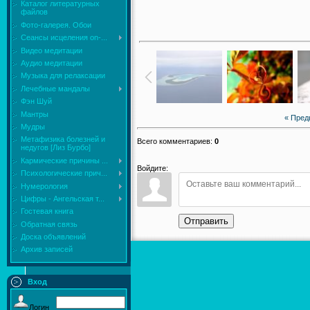
Каталог литературных
файлов
Фото-галерея. Обои
Сеансы исцеления on-...
Видео медитации
Аудио медитации
Музыка для релаксации
Лечебные мандалы
Фэн Шуй
Мантры
« Пре
Мудры
Mетафизика болезней и
Всего комментариев
:
0
недугов [Лиз Бурбо]
Кармические причины ...
Войдите:
Психологические прич...
Нумерология
Цифры - Ангельская т...
Гостевая книга
Отправить
Обратная связь
Доска объявлений
Архив записей
Вход
Логин