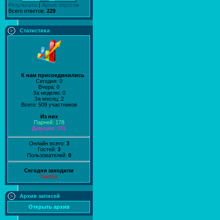
Результаты
|
Архив опросов
Всего ответов:
229
Статистика
К нам присоединились
Сегодня: 0
Вчера: 0
За неделю: 0
За месяц: 2
Всего: 509 участников
Из них
Парней: 178
Девушек: 331
Онлайн всего:
3
Гостей:
3
Пользователей:
0
Сегодня заходили
Sandra
Архив записей
Открыть архив