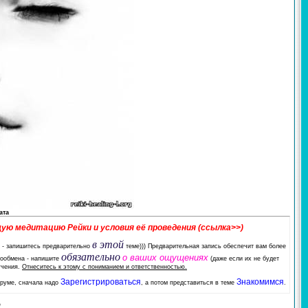
ата
щую медитацию Рейки и условия её проведения (ссылка>>)
в этой
- запишитесь предварительно
теме))) Предварительная запись обеспечит вам более
обязательно
о ваших ощущениях
ргообмена - напишите
(даже если их не будет
лучения.
Отнеситесь к этому с пониманием и ответственностью.
Зарегистрироваться
Знакомимся
руме, сначала надо
, а потом представиться в теме
.
*