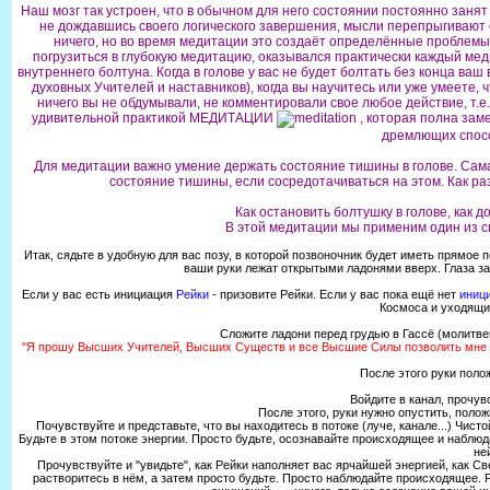
Наш мозг так устроен, что в обычном для него состоянии постоянно заня
не дождавшись своего логического завершения, мысли перепрыгивают с
ничего, но во время медитации это создаёт определённые проблемы.
погрузиться в глубокую медитацию, оказывался практически каждый ме
внутреннего болтуна. Когда в голове у вас не будет болтать без конца в
духовных Учителей и наставников), когда вы научитесь или уже умеете,
ничего вы не обдумывали, не комментировали свое любое действие, т.е.
удивительной практикой МЕДИТАЦИИ
, которая полна зам
дремлющих спосо
Для медитации важно умение держать состояние тишины в голове. Сама
состояние тишины, если сосредотачиваться на этом. Как раз
Как остановить болтушку в голове, как
В этой медитации мы применим один из с
Итак, сядьте в удобную для вас позу, в которой позвоночник будет иметь прямое 
ваши руки лежат открытыми ладонями вверх. Глаза за
Если у вас есть инициация
Рейки
- призовите Рейки. Если у вас пока ещё нет
иници
Космоса и уходящи
Сложите ладони перед грудью в Гассё (молитв
"Я прошу Высших Учителей, Высших Существ и все Высшие Силы позволить мне п
После этого руки поло
Войдите в канал, прочув
После этого, руки нужно опустить, полож
Почувствуйте и представьте, что вы находитесь в потоке (луче, канале...) Чист
Будьте в этом потоке энергии. Просто будьте, осознавайте происходящее и наблюда
не
Прочувствуйте и "увидьте", как Рейки наполняет вас ярчайшей энергией, как С
растворитесь в нём, а затем просто будьте. Просто наблюдайте происходящее. Р