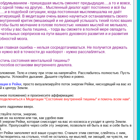
т обдумыванием - пришедшая мысль сменяет предыдущую.....а то и вовсе,
 одной темы на другую... Мысленный диалог идёт постоянно и всё бы
....и в подобной ситуации, когда постоянная мыслемешалка не даёт
дитирующий. В медитации очень важно научиться останавливать своего
аш внутренний критик (мешающий и не дающий услышать тихий голос ваших
 чтобы было молчание в голове полностью: никаких мыслей не мелькало,
 чтобы у вас была тишина, - тогда вы сможете в полной мере овладеть
ечательных сюрпризов на пути вашего духовного развития и и развития
бностей мозга.
я главная ошибка – нельзя сосредотачиваться. Не получится держать
 нужно всё в точности до наоборот - нужно расслабляться.
 достичь состояния ментальной тишины?
пособов остановки внутреннего диалога.
положение. Тело и спину при этом на напрягайте. Расслабьтесь полностью. Пусть
крыты. Успокойте дыхание. Дышите глубоко и ровно.
ации в Рейки
, просто визуализируйте поток энергии Рейки, нисходящий на вас из
й к центру Земли.
енное положение) и произнесите аффирмацию:
одключиться к Медитации "Состояние внутренней тишины" и помочь всем нам".
жите ладонями вверх.
ствуйте поток, энергию.
ив их на колени или так, как удобно вам
ой энергии Рейки, которая снисходит на вас из космоса и уходит в центр Земли.
йте. Пропускайте через себя эту энергию, позвольте ей быть в вас и себе быть в
й.
вет Рейки заполняет всё ваше существо. Станьте этим светом, слейтесь с ним,
астворитесь на столько, чтоб не осталось ни мыслей, ни эмоций, ни чувств, ни