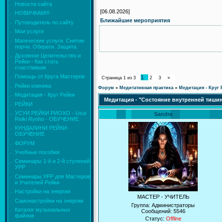
Новости сайта
[06.08.2026]
НОВИЧКАМ!!!
Ближайшие мероприятия
Путеводитель по сайту
Мои услуги
Магические услуги. Снятие
порчи. Обереги. Защита.
Духовное Целительство и
Рейки - Как стать
счастливым
Помощь от Круга Мастеров
1
Страница
1
из
3
2
3
»
Рейки клиника
Форум
»
Медитативная практика
»
Медитация - Круг 
Медитация - Круг Рейки
Медитация - "Состояние внутренней тиши
РЕЙКИ
УСУИ РЕЙКИ РИОХО - Usui
Sandra
Reiki Ryoho - ОБУЧЕНИЕ
КУНДАЛИНИ РЕЙКИ-
ОБУЧЕНИЕ
ФОРУМ
Учебные пособия
Семинары 1-й и 2-й ступеней
УРР
Семинары УРР для Мастеров
и Учителей Рейки
Настройки на энергии
МАСТЕР - УЧИТЕЛЬ
Самонастройки на энергии
Группа: Администраторы
Каталог музыкальных
Сообщений:
5546
файлов
Статус:
Offline