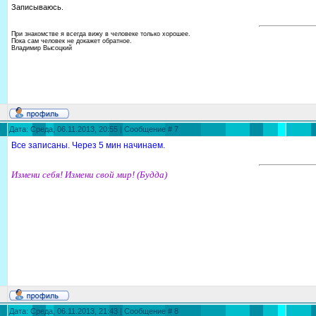
Записываюсь.
При знакомстве я всегда вижу в человеке только хорошее.
Пока сам человек не докажет обратное.
Владимир Высоцкий
Дата: Среда, 06.11.2013, 20:55 | Сообщение #
7
Все записаны. Через 5 мин начинаем.
Измени себя! Измени свой мир! (Будда)
Дата: Среда, 06.11.2013, 21:43 | Сообщение #
8