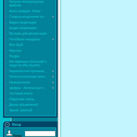
Каталог литературных
файлов
Фото-галерея. Обои
Сеансы исцеления on-...
Видео медитации
Аудио медитации
Музыка для релаксации
Лечебные мандалы
Фэн Шуй
Мантры
Мудры
Mетафизика болезней и
недугов [Лиз Бурбо]
Кармические причины ...
Психологические прич...
Нумерология
Цифры - Ангельская т...
Гостевая книга
Обратная связь
Доска объявлений
Архив записей
Вход
Логин