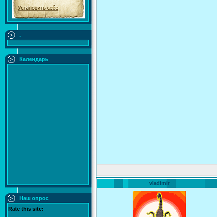
.
Календарь
vladimir
Наш опрос
Rate this site: