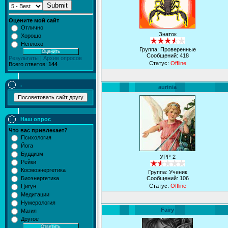
Submit
Оцените мой сайт
Отлично
Знаток
Хорошо
Неплохо
Группа: Проверенные
Сообщений:
418
Результаты
|
Архив опросов
Статус:
Offline
Всего ответов:
144
.
aurinia
Наш опрос
Что вас привлекает?
Психология
Йога
Буддизм
УРР-2
Рейки
Космоэнергетика
Группа: Ученик
Биоэнергетика
Сообщений:
106
Статус:
Offline
Цигун
Медитации
Нумерология
Fairy
Магия
Другое