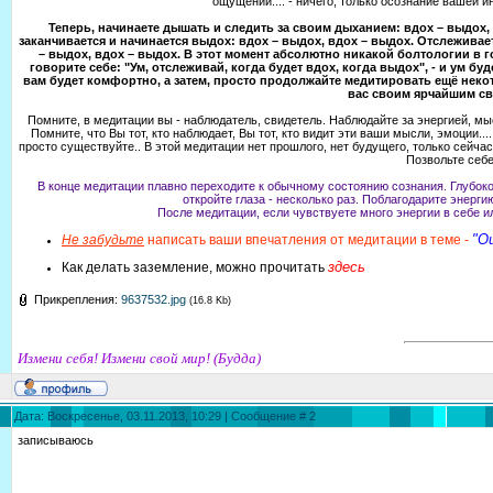
ощущений.... - ничего, только осознание вашей 
Теперь, начинаете дышать и следить за своим дыханием: вдох – выдох, 
заканчивается и начинается выдох: вдох – выдох, вдох – выдох. Отслеживает
– выдох, вдох – выдох. В этот момент абсолютно никакой болтологии в г
говорите себе: "Ум, отслеживай, когда будет вдох, когда выдох", - и ум бу
вам будет комфортно, а затем, просто продолжайте медитировать ещё неко
вас своим ярчайшим св
Помните, в медитации вы - наблюдатель, свидетель. Наблюдайте за энергией, м
Помните, что Вы тот, кто наблюдает, Вы тот, кто видит эти ваши мысли, эмоции.
просто существуйте.. В этой медитации нет прошлого, нет будущего, только сейча
Позвольте себе
В конце медитации плавно переходите к обычному состоянию сознания. Глубоко 
откройте глаза - несколько раз. Поблагодарите энерг
После медитации, если чувствуете много энергии в себе и
"О
Не забудьте
написать ваши впечатления от медитации в теме -
здесь
Как делать заземление, можно прочитать
Прикрепления:
9637532.jpg
(16.8 Kb)
Измени себя! Измени свой мир! (Будда)
Дата: Воскресенье, 03.11.2013, 10:29 | Сообщение #
2
записываюсь