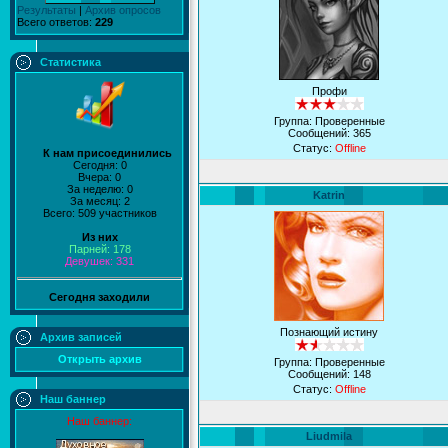
Результаты
|
Архив опросов
Всего ответов:
229
Статистика
Профи
Группа: Проверенные
Сообщений:
365
Статус:
Offline
К нам присоединились
Сегодня: 0
Вчера: 0
За неделю: 0
Katrin
За месяц: 2
Всего: 509 участников
Из них
Парней: 178
Девушек: 331
Сегодня заходили
Познающий истину
Архив записей
Открыть архив
Группа: Проверенные
Сообщений:
148
Статус:
Offline
Наш баннер
Наш баннер:
Liudmila